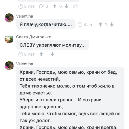
8 лет
6
0
Valentina
Я плачу,когда читаю....
8 лет
1
Света Дмитренко
СЛЕЗУ укрепляют молитву...
8 лет
1
Valentina
Храни, Господь, мою семью, храни от бед,
от всех ненастий,
Тебя тихонечко молю, о том чтоб жило в
доме счастье.
Убереги от всех тревог... И сохрани
здоровье вдоволь,
Тебя молю, чтобы помог, ведь век людей не
так уж долог.
Храни, Господь, мою семью, храни всегда,