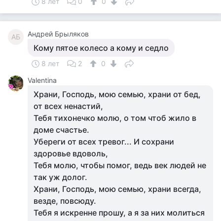
8 лет
0
0
Андрей Брыляков
АБ
Кому пятое колесо а кому и седло
8 лет
2
0
Valentina
Храни, Господь, мою семью, храни от бед,
от всех ненастий,
Тебя тихонечко молю, о том чтоб жило в
доме счастье.
Убереги от всех тревог... И сохрани
здоровье вдоволь,
Тебя молю, чтобы помог, ведь век людей не
так уж долог.
Храни, Господь, мою семью, храни всегда,
везде, повсюду.
Тебя я искренне прошу, а я за них молиться