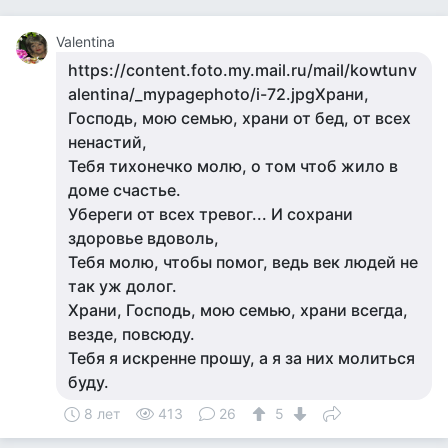
Valentina
https://content.foto.my.mail.ru/mail/kowtunv
alentina/_mypagephoto/i-72.jpgХрани,
Господь, мою семью, храни от бед, от всех
ненастий,
Тебя тихонечко молю, о том чтоб жило в
доме счастье.
Убереги от всех тревог... И сохрани
здоровье вдоволь,
Тебя молю, чтобы помог, ведь век людей не
так уж долог.
Храни, Господь, мою семью, храни всегда,
везде, повсюду.
Тебя я искренне прошу, а я за них молиться
буду.
8 лет
413
26
5