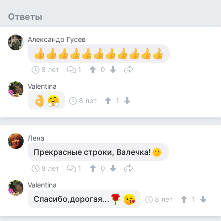
Ответы
Александр Гусев
8 лет
1
0
Valentina
8 лет
1
Лена
Прекрасные строки, Валечка!
8 лет
1
0
Valentina
Спасибо,дорогая...
8 лет
1