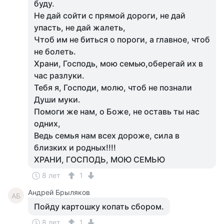
буду.
Не дай сойти с прямой дороги, не дай
упасть, не дай жалеть,
Чтоб им не биться о пороги, а главное, чтоб
не болеть.
Храни, Господь, мою семью,оберегай их в
час разлуки.
Тебя я, Господи, молю, чтоб не познали
Души муки.
Помоги же нам, о Боже, не оставь ты нас
одних,
Ведь семья нам всех дороже, сила в
близких и родных!!!!
ХРАНИ, ГОСПОДЬ, МОЮ СЕМЬЮ
8 лет
1
Андрей Брыляков
АБ
Пойду картошку копать сбором.
8 лет
1