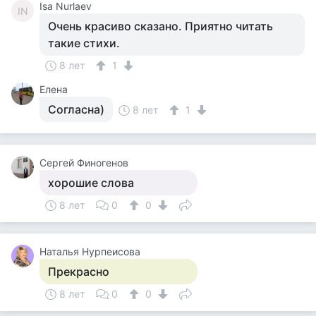
Isa Nurlaev
IN
Очень красиво сказано. Приятно читать
такие стихи.
8 лет
1
Елена
Согласна)
8 лет
1
Сергей Финогенов
хорошие слова
8 лет
0
0
Наталья Нурпеисова
Прекрасно
8 лет
0
0