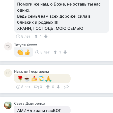
Помоги же нам, о Боже, не оставь ты нас
одних,
Ведь семья нам всех дороже, сила в
близких и родных!!!!
ХРАНИ, ГОСПОДЬ, МОЮ СЕМЬЮ
8 лет
1
Татуся Ххххх
ТХ
8 лет
1
Наталья Георгиевна
НГ
8 лет
0
0
Света Дмитренко
АМИНЬ храни насБОГ