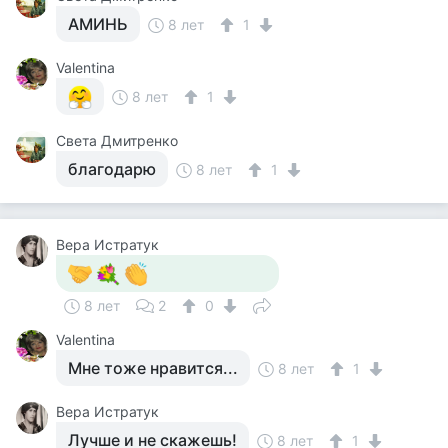
АМИНЬ
8 лет
1
Valentina
8 лет
1
Света Дмитренко
благодарю
8 лет
1
Вера Истратук
8 лет
2
0
Valentina
Мне тоже нравится...
8 лет
1
Вера Истратук
Лучше и не скажешь!
8 лет
1