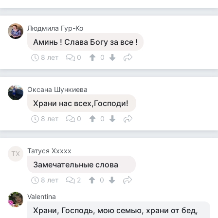
Людмила Гур-Ко
Аминь ! Слава Богу за все !
8 лет
0
0
Оксана Шункиева
Храни нас всех,Господи!
8 лет
0
0
Татуся Ххххх
ТХ
Замечательные слова
8 лет
2
0
Valentina
Храни, Господь, мою семью, храни от бед,