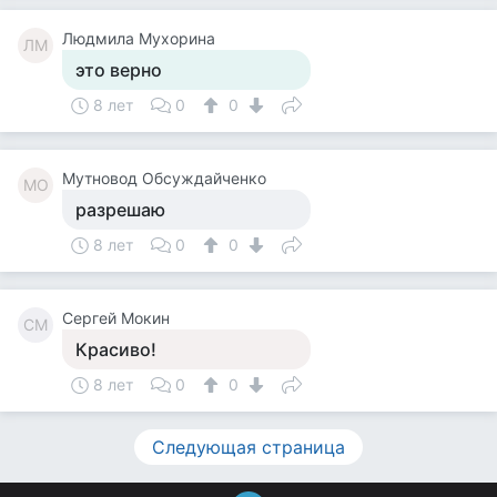
Людмила Мухорина
ЛМ
это верно
8 лет
0
0
Мутновод Обсуждайченко
МО
разрешаю
8 лет
0
0
Сергей Мокин
СМ
Красиво!
8 лет
0
0
Следующая страница