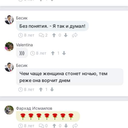
Бесик
Без понятия. - Я так и думал!
8 лет
2
0
Valentina
)))
8 лет
1
Бесик
Чем чаще женщина стонет ночью, тем
реже она ворчит днем
8 лет
1
Фархад Исмаилов
8 лет
0
0