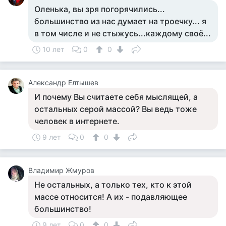
Оленька, вы зря погорячились...
большинство из нас думает на троечку... я
в том числе и не стыжусь...каждому своё...
10 лет
0
0
Александр Елтышев
И почему Вы считаете себя мыслящей, а
остальных серой массой? Вы ведь тоже
человек в интернете.
9 лет
0
0
Владимир Жмуров
Не остальных, а только тех, кто к этой
массе относится! А их - подавляющее
большинство!
9 лет
0
0