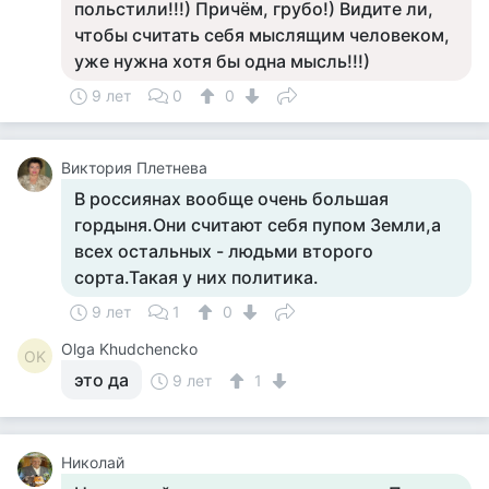
польстили!!!) Причём, грубо!) Видите ли,
чтобы считать себя мыслящим человеком,
уже нужна хотя бы одна мысль!!!)
9 лет
0
0
Виктория Плетнева
В россиянах вообще очень большая
гордыня.Они считают себя пупом Земли,а
всех остальных - людьми второго
сорта.Такая у них политика.
9 лет
1
0
Olga Khudchencko
OK
это да
9 лет
1
Николай