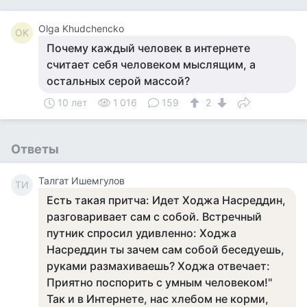
Olga Khudchencko
OK
Почему каждый человек в интернете
считает себя человеком мыслящим, а
остальных серой массой?
10 лет
1 016
159
2
Ответы
Талгат Ишемгулов
ТИ
Есть такая притча: Идет Ходжа Насреддин,
разговаривает сам с собой. Встречный
путник спросил удивленно: Ходжа
Насреддин ты зачем сам собой беседуешь,
руками размахиваешь? Ходжа отвечает:
Приятно поспорить с умным человеком!"
Так и в Интернете, нас хлебом не корми,