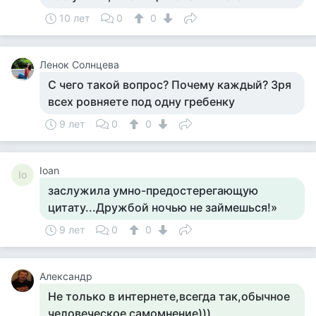
10 лет
0
0
Ленок Солнцева
С чего такой вопрос? Почему каждый? Зря
всех ровняете под одну гребенку
9 лет
0
0
Ioan
Io
заслужила умно-предостерегающую
цитату...Дружбой ночью не займешься!»
9 лет
0
0
Александр
Не только в интернете,всегда так,обычное
человеческое самомнение)))