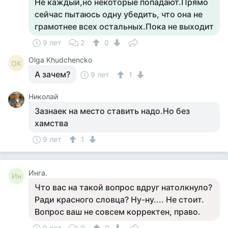
Не каждый,но некоторые попадают.Прямо
сейчас пытаюсь одну убедить, что она не
грамотнее всех остальных.Пока не выходит
9 лет
2
0
Olga Khudchencko
OK
А зачем?
9 лет
1
Николай
Зазнаек на место ставить надо.Но без
хамства
9 лет
1
Инга.
Ин
Что вас на такой вопрос вдруг натолкнуло?
Ради красного словца? Ну-ну.... Не стоит.
Вопрос ваш не совсем корректен, право.
9 лет
0
0