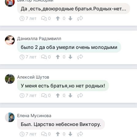
Да ,есть,двоюродные братья.Родных-нет...
7 лет
0
0
Даниэлла Радзивилл
было 2 да оба умерли очень молодыми
7 лет
0
0
Алексей Шутов
У меня есть братья,но нет родных!
7 лет
0
0
Елена Мусинова
Был. Царство небесное Виктору.
7 лет
0
0