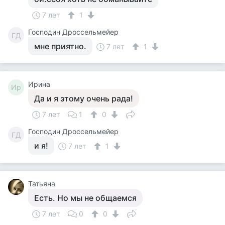
7 лет
1
Господин Дроссельмейер
ГД
мне приятно.
7 лет
1
Ирина
Ир
Да и я этому очень рада!
7 лет
1
0
Господин Дроссельмейер
ГД
и я!
7 лет
1
Татьяна
Есть. Но мы не общаемся
7 лет
0
0