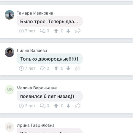
Тамара Ивановна
Было трое. Теперь два...
7 лет
0
0
Лилия Валеева
Только двоюродные!!!(((
7 лет
0
0
Малина Вареньевна
МВ
появился 6 лет назад))
7 лет
0
0
Ирина Гавриловна
ИГ