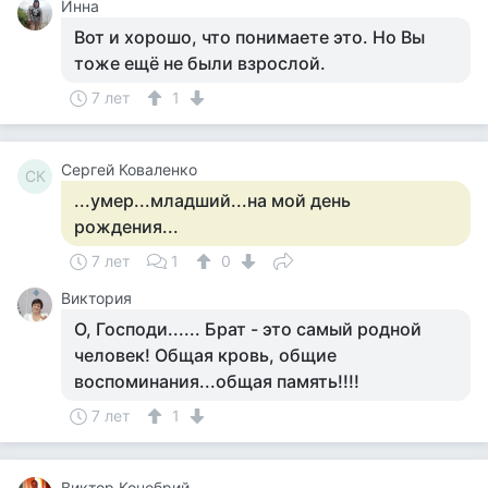
Инна
Вот и хорошо, что понимаете это. Но Вы
тоже ещё не были взрослой.
7 лет
1
Сергей Коваленко
СК
...умер...младший...на мой день
рождения...
7 лет
1
0
Виктория
О, Господи...... Брат - это самый родной
человек! Общая кровь, общие
воспоминания...общая память!!!!
7 лет
1
Виктор Конобрий