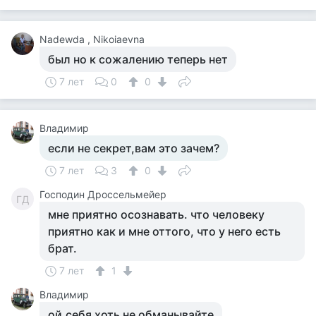
Nadewda , Nikoiaevna
был но к сожалению теперь нет
7 лет
0
0
Владимир
если не секрет,вам это зачем?
7 лет
3
0
Господин Дроссельмейер
ГД
мне приятно осознавать. что человеку
приятно как и мне оттого, что у него есть
брат.
7 лет
1
Владимир
ой.себя хоть не обманывайте