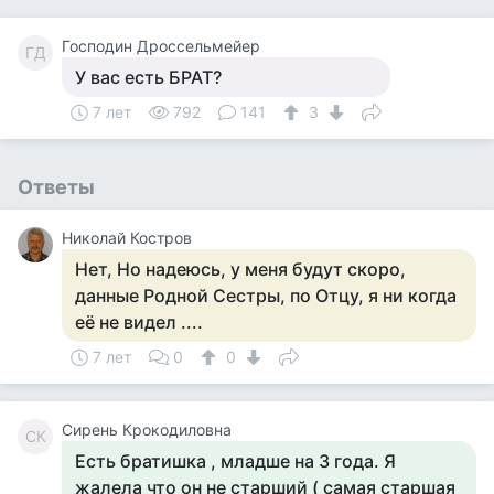
Господин Дроссельмейер
ГД
У вас есть БРАТ?
7 лет
792
141
3
Ответы
Николай Костров
Нет, Но надеюсь, у меня будут скоро,
данные Родной Сестры, по Отцу, я ни когда
её не видел ....
7 лет
0
0
Сирень Крокодиловна
СК
Есть братишка , младше на 3 года. Я
жалела что он не старший ( самая старшая