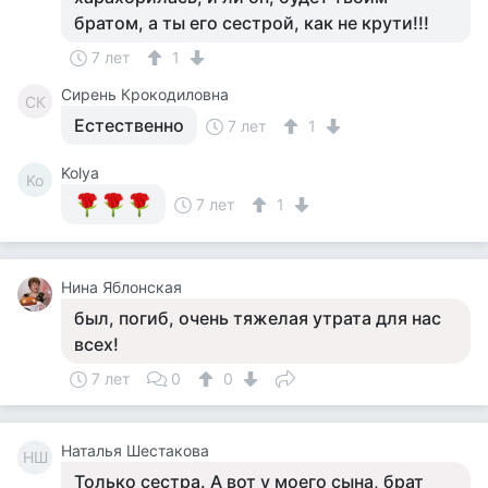
братом, а ты его сестрой, как не крути!!!
7 лет
1
Сирень Крокодиловна
СК
Естественно
7 лет
1
Kolya
Ko
7 лет
1
Нина Яблонская
был, погиб, очень тяжелая утрата для нас
всех!
7 лет
0
0
Наталья Шестакова
НШ
Только сестра. А вот у моего сына, брат