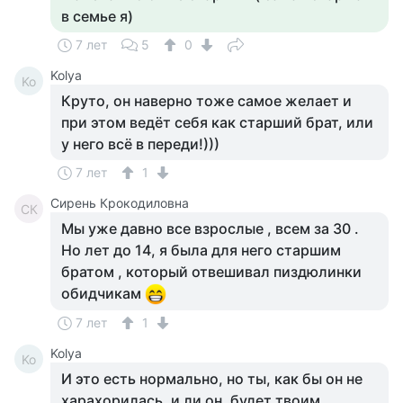
в семье я)
7 лет
5
0
Kolya
Ko
Круто, он наверно тоже самое желает и
при этом ведёт себя как старший брат, или
у него всё в переди!)))
7 лет
1
Сирень Крокодиловна
СК
Мы уже давно все взрослые , всем за 30 .
Но лет до 14, я была для него старшим
братом , который отвешивал пиздюлинки
обидчикам
7 лет
1
Kolya
Ko
И это есть нормально, но ты, как бы он не
харахорилась, и ли он, будет твоим