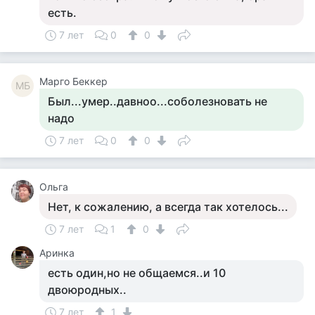
есть.
7 лет
0
0
Mарго Беккер
MБ
Был...умер..давноо...соболезновать не
надо
7 лет
0
0
Ольга
Нет, к сожалению, а всегда так хотелось...
7 лет
1
0
Аринка
есть один,но не общаемся..и 10
двоюродных..
7 лет
1