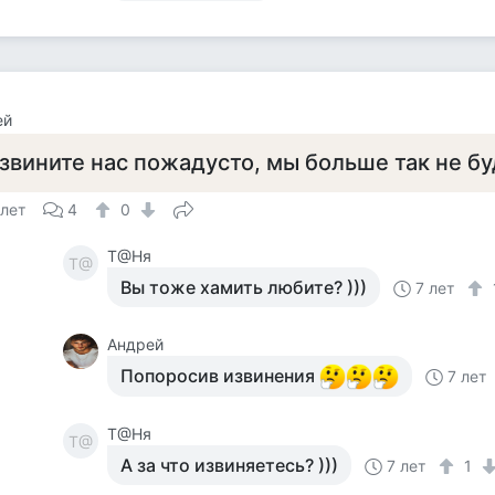
ей
звините нас пожадусто, мы больше так не б
 лет
4
0
Т@Ня
Т@
Вы тоже хамить любите? )))
7 лет
Андрей
Попоросив извинения
7 лет
Т@Ня
Т@
А за что извиняетесь? )))
7 лет
1