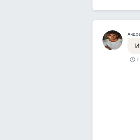
Андр
И
7