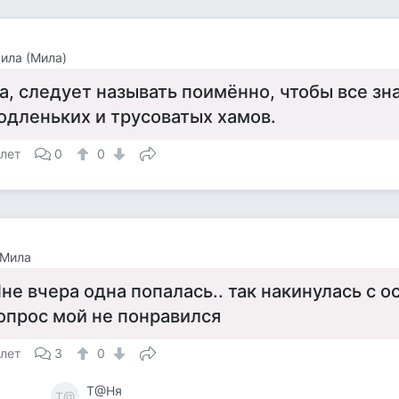
ила (Мила)
а, следует называть поимённо, чтобы все зн
одленьких и трусоватых хамов.
 лет
0
0
 Мила
не вчера одна попалась.. так накинулась с о
опрос мой не понравился
 лет
3
0
Т@Ня
Т@