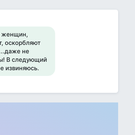
а женщин,
ят, оскорбляют
...даже не
лы! В следующий
ее извиняюсь.