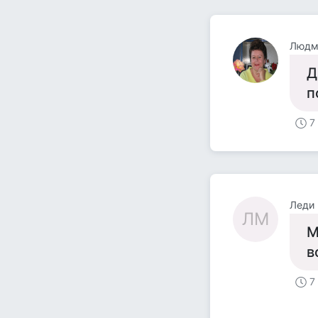
Людм
Д
п
7
Леди
ЛМ
М
в
7