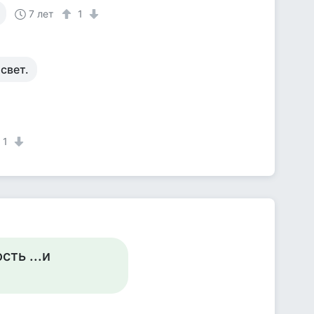
7 лет
1
свет.
1
ть ...и