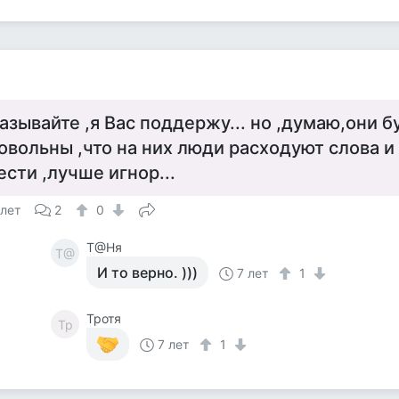
азывайте ,я Вас поддержу... но ,думаю,они 
овольны ,что на них люди расходуют слова и
ести ,лучше игнор...
 лет
2
0
Т@Ня
Т@
И то верно. )))
7 лет
1
Тротя
Тр
7 лет
1