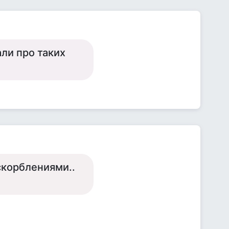
али про таких
скорблениями..