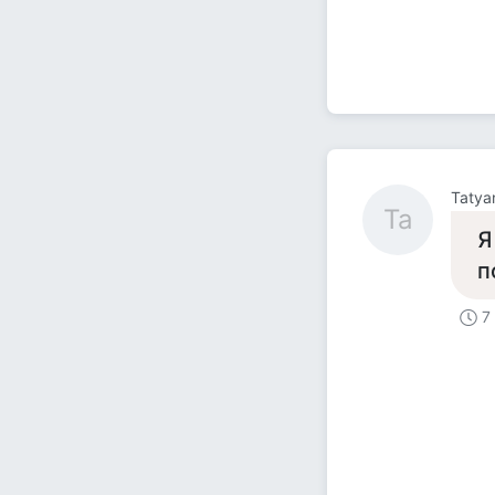
Tatya
Ta
Я
п
7