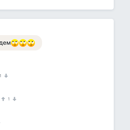
удем
1
1