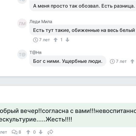
А меня просто так обозвал. Есть разница.
Леди Мила
ЛМ
Есть тут такие, обиженные на весь белый 
7 лет
1
Т@Ня
Т@
Бог с ними. Ущербные люди.
7 лет
а
обрый вечер!!согласна с вами!!!невоспитаннос
ескультурие.....Жесть!!!!
 лет
8
0