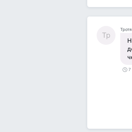
Тротя
Тр
Н
д
ч
7