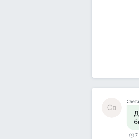
Свет
Св
Д
б
7