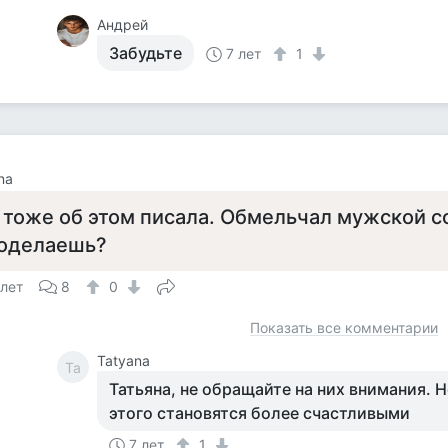
Андрей
Забудьте
7 лет
1
na
 тоже об этом писала. Обмельчал мужской со
оделаешь?
 лет
8
0
Показать все комментарии
Tatyana
Ta
Татьяна, не обращайте на них внимания. Н
этого становятся более счастливыми
7 лет
1