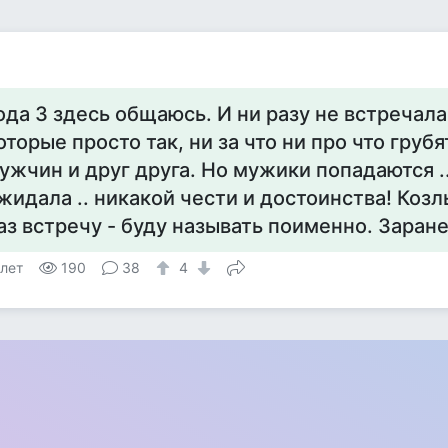
ода 3 здесь общаюсь. И ни разу не встречал
оторые просто так, ни за что ни про что груб
ужчин и друг друга. Но мужики попадаются .
жидала .. никакой чести и достоинства! Коз
аз встречу - буду называть поименно. Заран
 лет
190
38
4