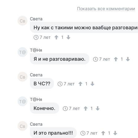
Показать все комментарии
Света
Св
Ну как с такими можно ваабще разговарив
7 лет
1
Т@Ня
Т@
Я и не разговариваю.
7 лет
1
Света
Св
В ЧС??
7 лет
1
Т@Ня
Т@
Конечно.
7 лет
1
Света
Св
И это прально!!!
7 лет
1