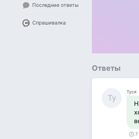
Последние ответы
Спрашивалка
Ответы
Tycя
Ty
Н
х
в
7