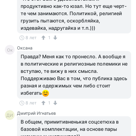
продуктивно как-то юзал. Но тут еще черт-
те чем занимаются. Политикой, религией
грузить пытаются, оскорбляйка,
издевайка, надругайка и т.п.)))
8 лет
1
Оксана
Ок
Правда? Меня как то пронесло. А вообще я
в политические и религиозные полемики не
вступаю, те вижу в них смысла.
Поддерживаю Вас в том, что публика здесь
разная и одержимых чем либо стоит
избегать
8 лет
1
Дмитрий Игнатьев
ДИ
В общем, примитивненькая соцсетюха в
базовой комплектации, на основе пары