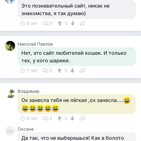
Это познавательный сайт, никак не
знакомства, я так думаю)
8 лет
0
0
Николай Павлов
Нет, это сайт любителей кошек. И только
тех, у кого шарики.
7 лет
0
0
Владимир
Ох занесла тебя не лёгкая ,ох занесла....
8 лет
2
0
Оксана
Ок
Да так, что не выберешься! Как в болото