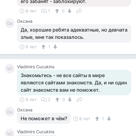
его забанят - заблокируют.
8 лет
1
0
Оксана
Ок
Да, хорошие ребята адекватные, но девчата
злые, мне так показалось.
8 лет
1
Vladimirs Cucukins
VC
Знакомьтесь - не все сайты в мире
являются сайтами знакомств. Да, и ни один
сайт знакомств вам не поможет.
8 лет
2
0
Оксана
Ок
Не поможет в чём?
8 лет
1
Vladimirs Cucukins
VC