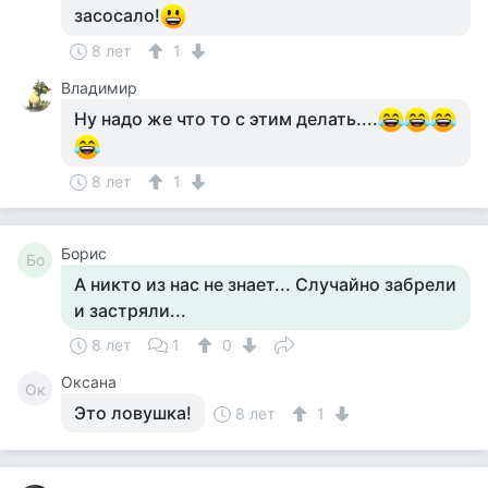
засосало!
8 лет
1
Владимир
Ну надо же что то с этим делать....
8 лет
1
Борис
Бо
А никто из нас не знает... Случайно забрели
и застряли...
8 лет
1
0
Оксана
Ок
Это ловушка!
8 лет
1