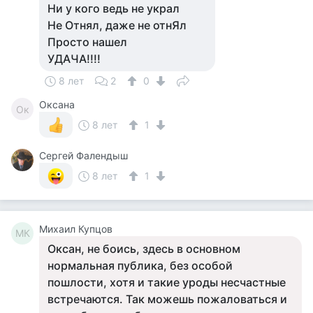
Ни у кого ведь не украл
Не Отнял, даже не отнЯл
Просто нашел
УДАЧА!!!!
8 лет
2
0
Оксана
Ок
8 лет
1
Сергей Фалендыш
8 лет
1
Михаил Купцов
МК
Оксан, не боись, здесь в основном
нормальная публика, без особой
пошлости, хотя и такие уроды несчастные
встречаются. Так можешь пожаловаться и