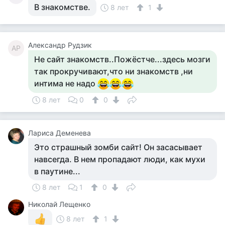
В знакомстве.
8 лет
1
Александр Рудзик
АР
Не сайт знакомств..Пожёстче...здесь мозги
так прокручивают,что ни знакомств ,ни
интима не надо
8 лет
0
0
Лариса Деменева
Это страшный зомби сайт! Он засасывает
навсегда. В нем пропадают люди, как мухи
в паутине...
8 лет
1
0
Николай Лещенко
8 лет
1