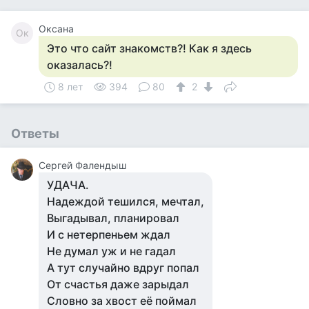
Оксана
Ок
Это что сайт знакомств?! Как я здесь
оказалась?!
8 лет
394
80
2
Ответы
Сергей Фалендыш
УДАЧА.
Надеждой тешился, мечтал,
Выгадывал, планировал
И с нетерпеньем ждал
Не думал уж и не гадал
А тут случайно вдруг попал
От счастья даже зарыдал
Словно за хвост её поймал