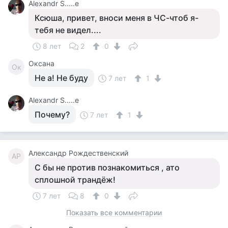
Alexandr S.....e
Ксюша, привет, вноси меня в ЧС-чтоб я-
тебя не видел....
8 лет
2
0
Оксана
Ок
Не а! Не буду
7 лет
1
Alexandr S.....e
Почему?
7 лет
1
Александр Рождественский
АР
С бы не против познакомиться , ато
сплошной трандёж!
7 лет
8
0
Показать все комментарии