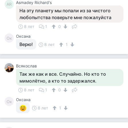
Asmadey Richard's
AR
На эту планету мы попали из за чистого
любопытства поверьте мне пожалуйста
8 лет
1
0
Оксана
Ок
Верю!
8 лет
1
Всякослав
Так же как и все. Случайно. Но кто то
мимолётно, а кто то задержался.
8 лет
1
0
Оксана
Ок
8 лет
1