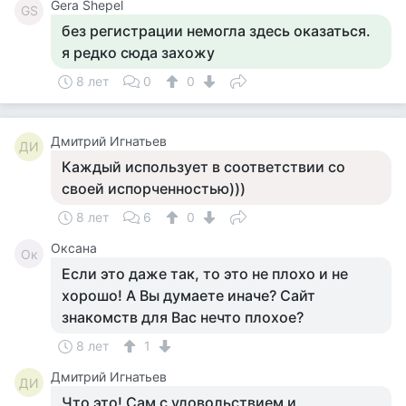
Gera Shepel
GS
без регистрации немогла здесь оказаться.
я редко сюда захожу
8 лет
0
0
Дмитрий Игнатьев
ДИ
Каждый использует в соответствии со
своей испорченностью)))
8 лет
6
0
Оксана
Ок
Если это даже так, то это не плохо и не
хорошо! А Вы думаете иначе? Сайт
знакомств для Вас нечто плохое?
8 лет
1
Дмитрий Игнатьев
ДИ
Что это! Сам с удовольствием и