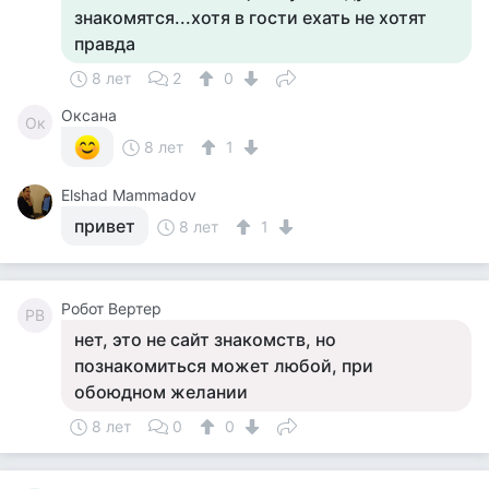
знакомятся...хотя в гости ехать не хотят
правда
8 лет
2
0
Оксана
Ок
8 лет
1
Elshad Mammadov
привет
8 лет
1
Робот Вертер
РВ
нет, это не сайт знакомств, но
познакомиться может любой, при
обоюдном желании
8 лет
0
0