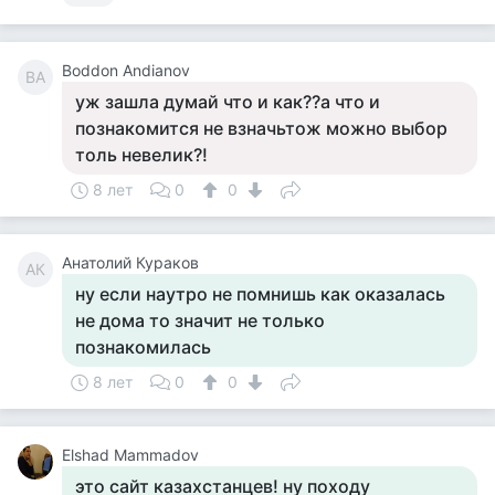
Boddon Andianov
BA
уж зашла думай что и как??а что и
познакомится не взначьтож можно выбор
толь невелик?!
8 лет
0
0
Анатолий Кураков
АК
ну если наутро не помнишь как оказалась
не дома то значит не только
познакомилась
8 лет
0
0
Elshad Mammadov
это сайт казахстанцев! ну походу