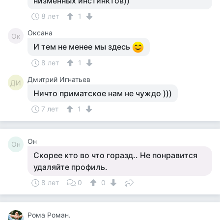
низменных инстинктов))
8 лет
1
Оксана
Ок
И тем не менее мы здесь
8 лет
1
Дмитрий Игнатьев
ДИ
Ничто приматское нам не чуждо )))
7 лет
1
Он
Он
Скорее кто во что горазд.. Не понравится
удаляйте профиль.
8 лет
0
0
Рома Роман.