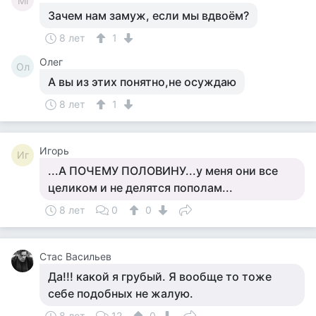
Mi
Зачем нам замуж, если мы вдвоём?
8 лет
1
Олег
Ол
А вы из этих понятно,не осуждаю
8 лет
1
Игорь
Иг
...А ПОЧЕМУ ПОЛОВИНУ...у меня они все
целиком и не делятся пополам...
8 лет
0
0
Стас Васильев
Да!!! какой я грубый. Я вообще то тоже
себе подобных не жалую.
8 лет
12
0