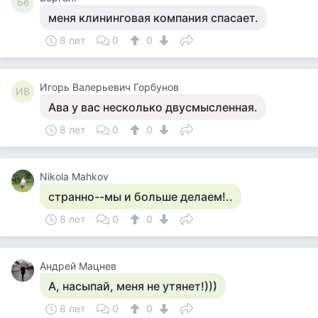
Бе
меня клининговая компания спасает.
8 лет
0
0
Игорь Валерьевич Горбунов
ИВ
Ава у вас несколько двусмысленная.
8 лет
0
0
Nikola Mahkov
странно--мы и больше делаем!..
8 лет
0
0
Андрей Мацнев
А, насыпай, меня не утянет!)))
8 лет
0
0