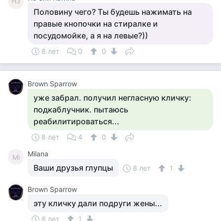
НЗ
Половину чего? Ты будешь нажимать на
правые кнопочки на стиралке и
посудомойке, а я на левые?))
8 лет
0
0
Brown Sparrow
уже забрал. получил негласную кличку:
подкаблучник. пытаюсь
реабилитироваться...
8 лет
4
0
Milana
Mi
Ваши друзья глупцы
8 лет
1
Brown Sparrow
эту кличку дали подруги жены...
8 лет
1