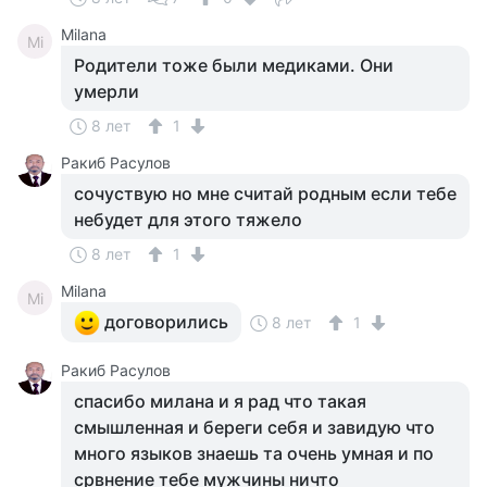
Milana
Mi
Родители тоже были медиками. Они
умерли
8 лет
1
Ракиб Расулов
сочуствую но мне считай родным если тебе
небудет для этого тяжело
8 лет
1
Milana
Mi
договорились
8 лет
1
Ракиб Расулов
спасибо милана и я рад что такая
смышленная и береги себя и завидую что
много языков знаешь та очень умная и по
срвнение тебе мужчины ничто