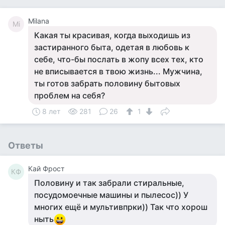
Milana
Mi
Какая ты красивая, когда выходишь из
застиранного быта, одетая в любовь к
себе, что-бы послать в жопу всех тех, кто
не вписывается в твою жизнь... Мужчина,
ты готов забрать половину бытовых
проблем на себя?
8 лет
281
26
1
Ответы
Кай Фрост
КФ
Половину и так забрали стиральные,
посудомоечные машины и пылесос)) У
многих ещё и мультивпрки)) Так что хорош
ныть