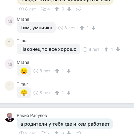
8 лет
4
0
Milana
Mi
Тим, умничка
8 лет
1
Timur
Ti
Наконец то все хорошо
8 лет
1
Milana
Mi
8 лет
1
Timur
Ti
8 лет
1
Ракиб Расулов
а родители у тебя где и кем работает
8 лет
7
0