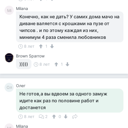
Milana
Mi
Конечно, как не дать? У самих дома мачо на
диване валяется с крошками на пузе от
чипсов . и по этому каждая из них,
минимум 4 раза сменила любовников
8 лет
1
Brown Sparrow
)))))
8 лет
1
Олег
Ол
Не готов,а вы вдвоем за одного замуж
идите как раз по половине работ и
достанется
8 лет
2
0
Milana