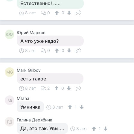
Естественно! .....
8 лет
0
0
Юрий Марков
ЮМ
А что уже надо?
8 лет
0
0
Mark Gribov
MG
есть такое
8 лет
2
0
Milana
Mi
Умничка
8 лет
1
Галина Дерябина
ГД
Да, это так. Увы....
8 лет
1