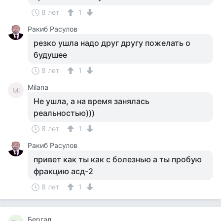
8 лет
1
Ракиб Расулов
резко ушла надо друг другу пожелать о
будушее
8 лет
1
Milana
Mi
Не ушла, а на время занялась
реальностью)))
8 лет
1
Ракиб Расулов
привет как ты как с болезнью а ты пробую
фракцию асд-2
8 лет
1
Бергал.