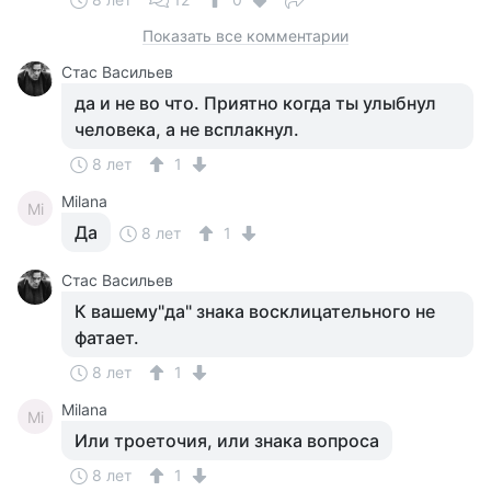
Показать все комментарии
Стас Васильев
да и не во что. Приятно когда ты улыбнул
человека, а не всплакнул.
8 лет
1
Milana
Mi
Да
8 лет
1
Стас Васильев
К вашему"да" знака восклицательного не
фатает.
8 лет
1
Milana
Mi
Или троеточия, или знака вопроса
8 лет
1