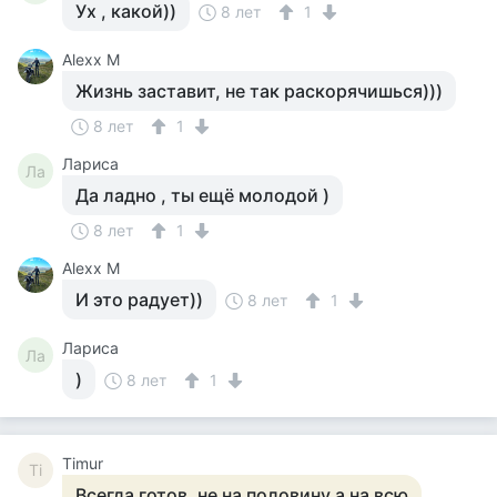
Ух , какой))
8 лет
1
Alexx M
Жизнь заставит, не так раскорячишься)))
8 лет
1
Лариса
Ла
Да ладно , ты ещё молодой )
8 лет
1
Alexx M
И это радует))
8 лет
1
Лариса
Ла
)
8 лет
1
Timur
Ti
Всегда готов, не на половину а на всю