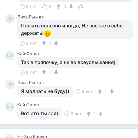
8 лет
4
0
Лиса Рыжая
ЛР
Поныть полезно иногда, Не все же в себе
держать!
8 лет
1
Кай Фрост
КФ
Так в тряпочку, а не во всеуслышание)
8 лет
1
Лиса Рыжая
ЛР
Я молчать не буду))
8 лет
1
Кай Фрост
КФ
Вот это ты зря)
8 лет
1
Не Зли Котика