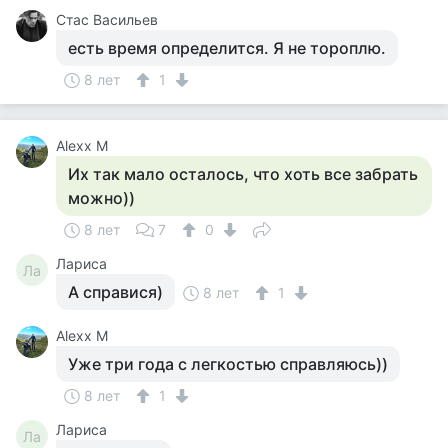
Стас Васильев
есть время определится. Я не тороплю.
8 лет
1
Alexx M
Их так мало осталось, что хоть все забрать
можно))
8 лет
7
0
Лариса
Ла
А справися)
8 лет
1
Alexx M
Уже три года с легкостью справляюсь))
8 лет
1
Лариса
Ла