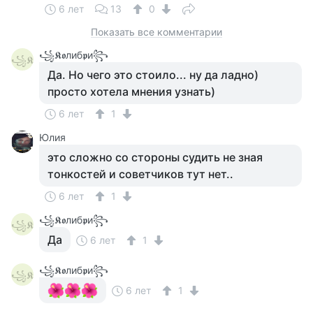
6 лет
13
0
Показать все комментарии
꧁𝕶𝖔либ𝖕и꧂
꧁𝕶
Да. Но чего это стоило... ну да ладно)
просто хотела мнения узнать)
6 лет
1
Юлия
это сложно со стороны судить не зная
тонкостей и советчиков тут нет..
6 лет
1
꧁𝕶𝖔либ𝖕и꧂
꧁𝕶
Да
6 лет
1
꧁𝕶𝖔либ𝖕и꧂
꧁𝕶
6 лет
1