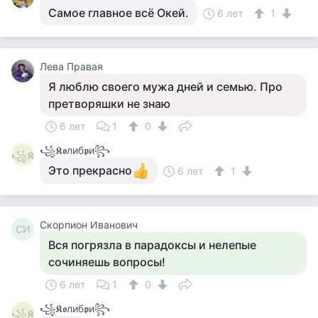
Самое главное всё Окей.
6 лет
1
Лева Правая
Я люблю своего мужа дней и семью. Про
претворяшки не знаю
6 лет
1
0
꧁𝕶𝖔либ𝖕и꧂
꧁𝕶
Это прекрасно
6 лет
1
Скорпион Иванович
СИ
Вся погрязла в парадоксы и нелепые
сочиняешь вопросы!
6 лет
1
0
꧁𝕶𝖔либ𝖕и꧂
꧁𝕶