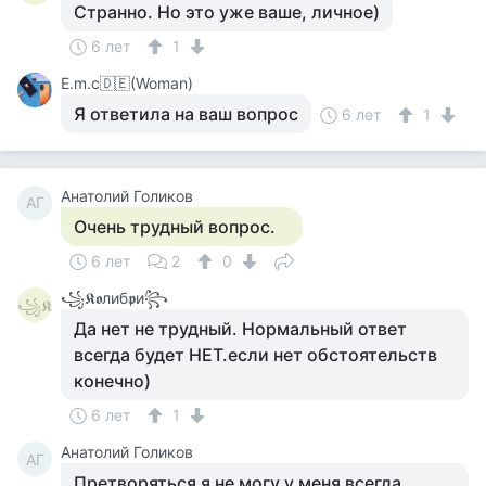
Странно. Но это уже ваше, личное)
6 лет
1
Е.m.c🇩🇪(Woman)
Я ответила на ваш вопрос
6 лет
1
Анатолий Голиков
АГ
Очень трудный вопрос.
6 лет
2
0
꧁𝕶𝖔либ𝖕и꧂
꧁𝕶
Да нет не трудный. Нормальный ответ
всегда будет НЕТ.если нет обстоятельств
конечно)
6 лет
1
Анатолий Голиков
АГ
Претворяться я не могу у меня всегда