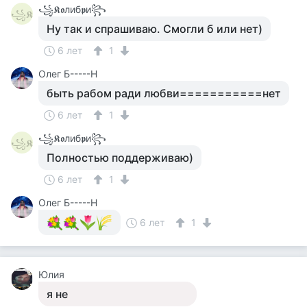
꧁𝕶𝖔либ𝖕и꧂
꧁𝕶
Ну так и спрашиваю. Смогли б или нет)
6 лет
1
Олег Б-----Н
быть рабом ради любви===========нет
6 лет
1
꧁𝕶𝖔либ𝖕и꧂
꧁𝕶
Полностью поддерживаю)
6 лет
1
Олег Б-----Н
6 лет
1
Юлия
я не