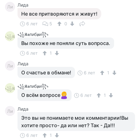
Лида
Ли
Не все притворяются и живут!
6 лет
5
0
꧁𝕶𝖔либ𝖕и꧂
꧁𝕶
Вы похоже не поняли суть вопроса.
6 лет
1
Лида
Ли
О счастье в обмане!
6 лет
1
꧁𝕶𝖔либ𝖕и꧂
꧁𝕶
О всём вопросе
6 лет
1
Лида
Ли
Это вы не понимаете мои комментарии!Вы
хотите просто- да или нет? Так - Да!!!
6 лет
1