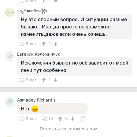
6 лет
1
꧁𝕶𝖔либ𝖕и꧂
꧁𝕶
Ну это спорный вопрос. И ситуации разные
бывают. Иногда просто не возможно
изменить.даже если очень хочешь.
6 лет
1
Евгений Коломийчук
ЕК
Исключения бывают но всё зависит от моей
лени тут особенно
6 лет
1
Asmadey Richard's
AR
Нет
6 лет
15
0
Показать все комментарии