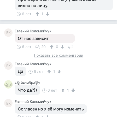
видно по лицу.
6 лет
1
Евгений Коломийчук
ЕК
От неё зависит
6 лет
20
0
Показать все комментарии
Евгений Коломийчук
ЕК
Да
6 лет
1
꧁𝕶𝖔либ𝖕и꧂
꧁𝕶
Что да?))
6 лет
1
Евгений Коломийчук
ЕК
Согласен но я её могу изменить