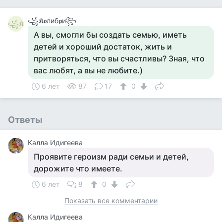
꧁𝕶𝖔либ𝖕и꧂
꧁𝕶
А вы, смогли бы создать семью, иметь
детей и хороший достаток, жить и
притворяться, что вы счастливы? Зная, что
вас любят, а вы не любите.)
6 лет
87
17
0
Ответы
Калла Идигеева
Проявите героизм ради семьи и детей,
дорожите что имеете.
6 лет
8
0
Показать все комментарии
Калла Идигеева