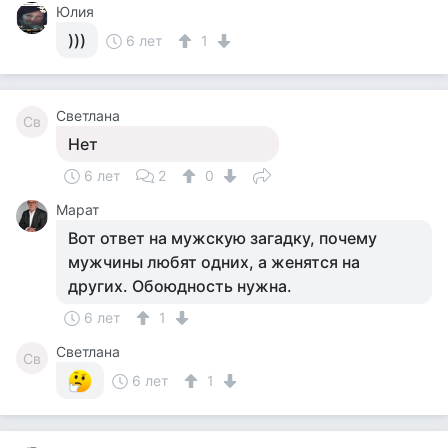
Юлия
)))
6 лет
1
Светлана
Св
Нет
6 лет
2
0
Марат
Вот ответ на мужскую загадку, почему
мужчины любят одних, а женятся на
других. Обоюдность нужна.
6 лет
1
Светлана
Св
6 лет
1