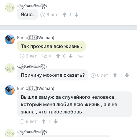
꧁𝕶𝖔либ𝖕и꧂
꧁𝕶
Ясно.
6 лет
1
Е.m.c🇩🇪(Woman)
Так прожила всю жизнь .
6 лет
4
0
꧁𝕶𝖔либ𝖕и꧂
꧁𝕶
Причину можете сказать?
6 лет
1
Е.m.c🇩🇪(Woman)
Вышла замуж за случайного человека ,
который меня любил всю жизнь , а я не
знала , что такое любовь .
6 лет
1
꧁𝕶𝖔либ𝖕и꧂
꧁𝕶