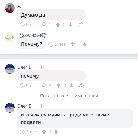
А...
Думаю да
6 лет
1
0
꧁𝕶𝖔либ𝖕и꧂
꧁𝕶
Почему?
6 лет
1
Олег Б-----Н
почему
6 лет
8
0
Показать все комментарии
Олег Б-----Н
и зачем ся мучить--ради чего такие
подвиги
6 лет
1