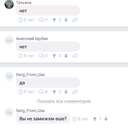
Татьяна
нет
6 лет
0
0
Анатолий Шубин
АШ
нет
6 лет
0
0
Serg_From_Usa
Se
да
6 лет
8
0
Показать все комментарии
Serg_From_Usa
Se
Вы не замижем еше?
6 лет
1