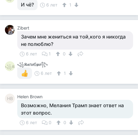
И чё?
6 лет
1
Zibert
Зачем мне жениться на той,кого я никогда
не полюблю?
6 лет
1
0
꧁𝕶𝖔либ𝖕и꧂
꧁𝕶
6 лет
1
Helen Brown
HB
Возможно, Мелания Трамп знает ответ на
этот вопрос.
6 лет
0
0