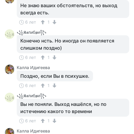
Не знаю ваших обстоятельств, но выход
всегда есть.
6 лет
1
꧁𝕶𝖔либ𝖕и꧂
꧁𝕶
Конечно нсть. Но иногда он появляется
слишком поздно)
6 лет
1
Калла Идигеева
Поздно, если Вы в психушке.
6 лет
1
꧁𝕶𝖔либ𝖕и꧂
꧁𝕶
Вы не поняли. Выход нашёлся, но по
истечению какого то времени
6 лет
1
Калла Идигеева