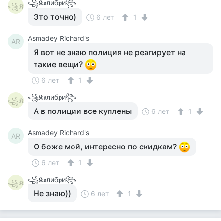
꧁𝕶𝖔либ𝖕и꧂
꧁𝕶
Это точно)
6 лет
1
Asmadey Richard's
AR
Я вот не знаю полиция не реагирует на
такие вещи?
6 лет
1
꧁𝕶𝖔либ𝖕и꧂
꧁𝕶
А в полиции все куплены
6 лет
1
Asmadey Richard's
AR
О боже мой, интересно по скидкам?
6 лет
1
꧁𝕶𝖔либ𝖕и꧂
꧁𝕶
Не знаю))
6 лет
1