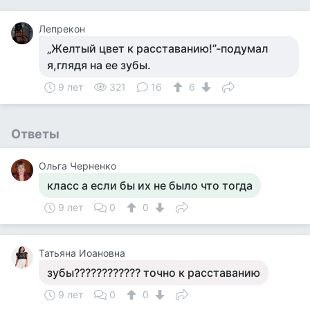
Лепрекон
„Желтый цвет к расставанию!”-подумал
я,глядя на ее зубы.
9 лет
321
16
6
Ответы
Ольга Черненко
класс а если бы их не было что тогда
9 лет
0
0
Татьяна Иоановна
зубы???????????? точно к расставанию
9 лет
0
0