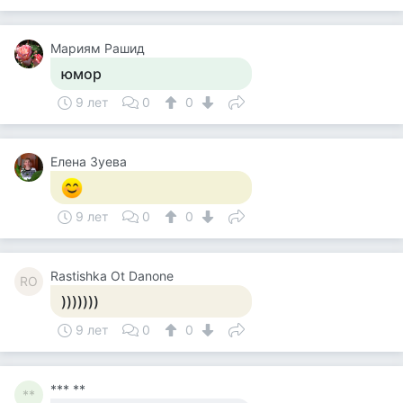
Мариям Рашид
юмор
9 лет
0
0
Елена Зуева
9 лет
0
0
Rastishka Ot Danone
RO
)))))))
9 лет
0
0
*** **
**