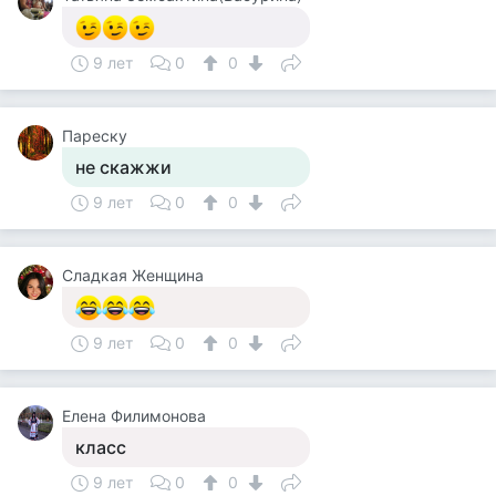
9 лет
0
0
Пареску
не скажжи
9 лет
0
0
Сладкая Женщина
9 лет
0
0
Елена Филимонова
класс
9 лет
0
0