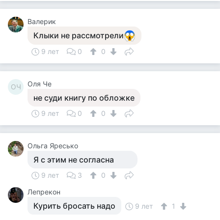
Валерик
Клыки не рассмотрели
9 лет
0
0
Оля Че
ОЧ
не суди книгу по обложке
9 лет
0
0
Ольга Яресько
Я с этим не согласна
9 лет
3
0
Лепрекон
Курить бросать надо
9 лет
1