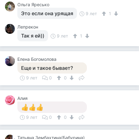
Ольга Яресько
Это если она урящая
9 лет
1
Лепрекон
Так я ей))
9 лет
1
Елена Богомолова
Еще и такое бывает?
9 лет
0
0
Алия
9 лет
0
0
Татьяна Зембахтина(Бабурина)