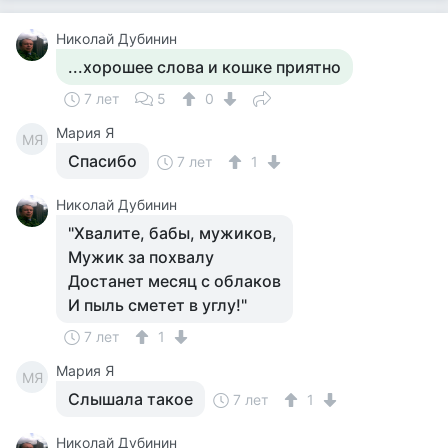
Николай Дубинин
...хорошее слова и кошке приятно
7 лет
5
0
Мария Я
МЯ
Спасибо
7 лет
1
Николай Дубинин
"Хвалите, бабы, мужиков,
Мужик за похвалу
Достанет месяц с облаков
И пыль сметет в углу!"
7 лет
1
Мария Я
МЯ
Слышала такое
7 лет
1
Николай Дубинин