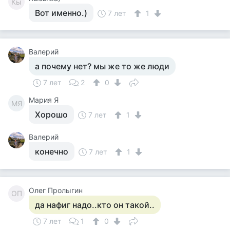
Кы
Вот именно.)
7 лет
1
Валерий
а почему нет? мы же то же люди
7 лет
2
0
Мария Я
МЯ
Хорошо
7 лет
1
Валерий
конечно
7 лет
1
Олег Пролыгин
ОП
да нафиг надо..кто он такой..
7 лет
1
0