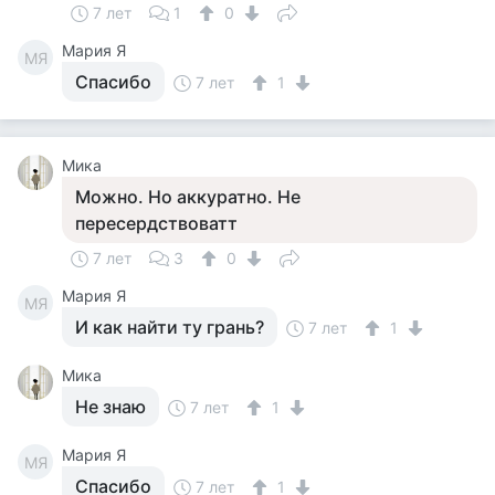
7 лет
1
0
Мария Я
МЯ
Спасибо
7 лет
1
Мика
Можно. Но аккуратно. Не
пересердствоватт
7 лет
3
0
Мария Я
МЯ
И как найти ту грань?
7 лет
1
Мика
Не знаю
7 лет
1
Мария Я
МЯ
Спасибо
7 лет
1