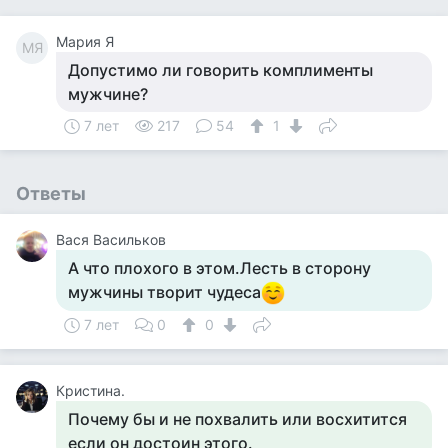
Мария Я
МЯ
Допустимо ли говорить комплименты
мужчине?
7 лет
217
54
1
Ответы
Вася Васильков
А что плохого в этом.Лесть в сторону
мужчины творит чудеса
7 лет
0
0
Кристина.
Почему бы и не похвалить или восхитится
если он достоин этого.