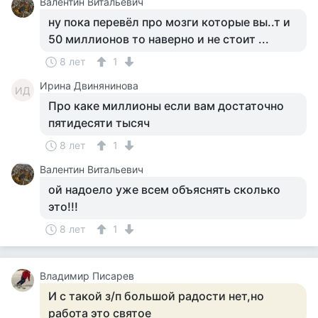
Валентин Витальевич
ну пока перевёл про мозги которые вы..т и
50 миллионов то наверно и не стоит ...
8 лет
1
Ирина Двинянинова
ИД
Про каке миллионы если вам достаточно
пятидесяти тысяч
8 лет
1
Валентин Витальевич
ой надоело уже всем объяснять сколько
это!!!
8 лет
1
Владимир Писарев
И с такой з/п большой радости нет,но
работа это святое