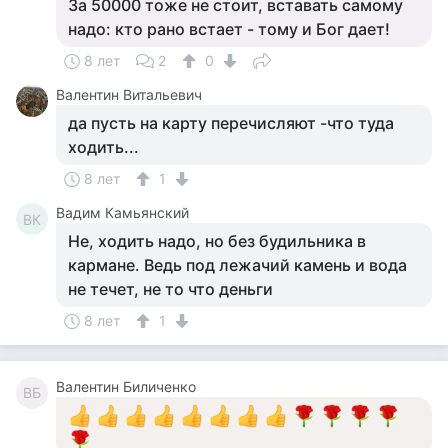
За 50000 тоже не стоит, вставать самому
надо: кто рано встает - тому и Бог дает!
8 лет
2
0
Валентин Витальевич
да пусть на карту перечисляют -что туда
ходить...
8 лет
1
Вадим Камьянский
ВК
Не, ходить надо, но без будильника в
кармане. Ведь под лежачий камень и вода
не течет, не то что деньги
8 лет
1
Валентин Биличенко
ВБ