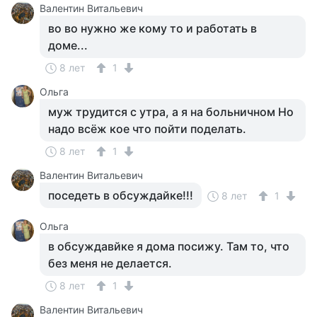
Валентин Витальевич
во во нужно же кому то и работать в
доме...
8 лет
1
Ольга
муж трудится с утра, а я на больничном Но
надо всёж кое что пойти поделать.
8 лет
1
Валентин Витальевич
поседеть в обсуждайке!!!
8 лет
1
Ольга
в обсуждавйке я дома посижу. Там то, что
без меня не делается.
8 лет
1
Валентин Витальевич