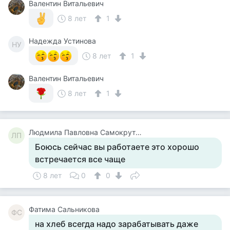
Валентин Витальевич
8 лет
1
Надежда Устинова
НУ
8 лет
1
Валентин Витальевич
8 лет
1
Людмила Павловна Самокрутова
ЛП
Боюсь сейчас вы работаете это хорошо
встречается все чаще
8 лет
0
0
Фатима Сальникова
ФС
на хлеб всегда надо зарабатывать даже