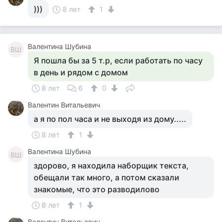
)))
8 лет
1
Валентина Шубина
ВШ
Я пошла бы за 5 т.р, если работать по часу
в день и рядом с домом
8 лет
6
0
Валентин Витальевич
а я по пол часа и не выходя из дому.....
8 лет
1
Валентина Шубина
ВШ
здорово, я находила наборщик текста,
обещали так много, а потом сказали
знакомые, что это разводилово
8 лет
1
Валентин Витальевич