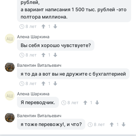
рублей,
а вариант написания 1 500 тыс. рублей -это
полтора миллиона.
8 лет
1
Алена Шаркина
АШ
Вы себя хорошо чувствуете?
8 лет
1
Валентин Витальевич
я то да а вот вы не дружите с бухгалтерией
8 лет
1
Алена Шаркина
АШ
Я переводчик.
8 лет
1
Валентин Витальевич
я тоже перевожу!, и что?
8 лет
1