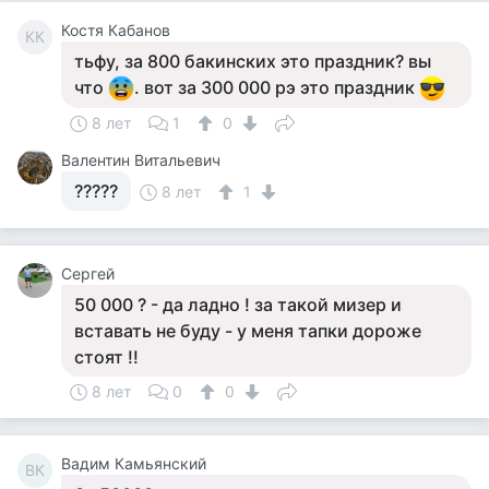
Костя Кабанов
КК
тьфу, за 800 бакинских это праздник? вы
что
. вот за 300 000 рэ это праздник
8 лет
1
0
Валентин Витальевич
?????
8 лет
1
Сергей
50 000 ? - да ладно ! за такой мизер и
вставать не буду - у меня тапки дороже
стоят !!
8 лет
0
0
Вадим Камьянский
ВК