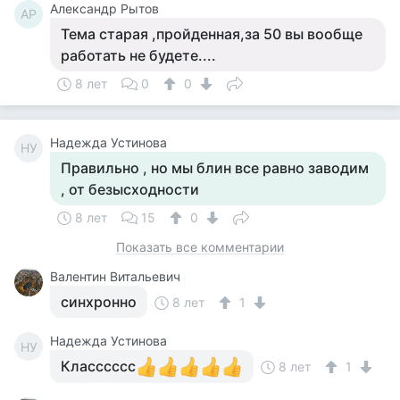
Александр Рытов
АР
Тема старая ,пройденная,за 50 вы вообще
работать не будете....
8 лет
0
0
Надежда Устинова
НУ
Правильно , но мы блин все равно заводим
, от безысходности
8 лет
15
0
Показать все комментарии
Валентин Витальевич
синхронно
8 лет
1
Надежда Устинова
НУ
Класссссс
8 лет
1