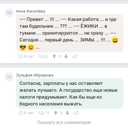
Анна Киселёва
АК
--- Привет ... !!! ... --- Какая работа ... и где
там будильник ... ??? ... --- ЁЖИКИ ... в
тумане ... ориентируются ... не сразу ... ---
Сегодня ... первый день ... ЗИМЫ ... !!! ...
...
8 лет
0
0
Зульфия Абрамова
ЗА
Согласна, зарплаты у нас оставляют
желать лучшего. А государство еще новые
налоги придумывает. Как бы еще из
бедного населения выжать.
8 лет
11
0
Показать все комментарии