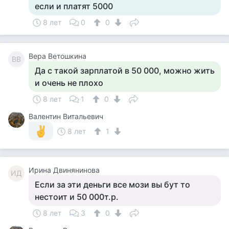
если и платят 5000
8 лет
0
0
Вера Ветошкина
ВВ
Да с такой зарплатой в 50 000, можно жить
и очень не плохо
8 лет
1
0
Валентин Витальевич
8 лет
1
Ирина Двинянинова
ИД
Если за эти деньги все мози вы бут то
нестоит и 50 000т.р.
8 лет
3
0