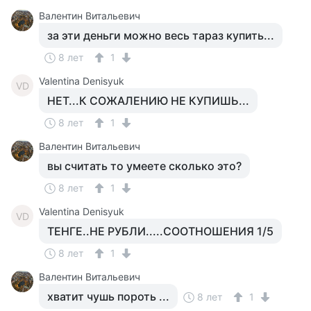
Валентин Витальевич
за эти деньги можно весь тараз купить...
8 лет
1
Valentina Denisyuk
VD
НЕТ...К СОЖАЛЕНИЮ НЕ КУПИШЬ...
8 лет
1
Валентин Витальевич
вы считать то умеете сколько это?
8 лет
1
Valentina Denisyuk
VD
ТЕНГЕ..НЕ РУБЛИ.....СООТНОШЕНИЯ 1/5
8 лет
1
Валентин Витальевич
хватит чушь пороть ...
8 лет
1