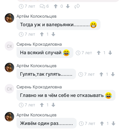
7 лет
6
0
Артём Колокольцев
Тогда уж и валерьянки...........
7 лет
1
Сирень Крокодиловна
СК
На всякий случай
7 лет
1
Артём Колокольцев
Гулять,так гулять........
7 лет
1
Сирень Крокодиловна
СК
Главно ни в чём себе не отказывать
7 лет
1
Артём Колокольцев
Живём один раз..........
7 лет
1