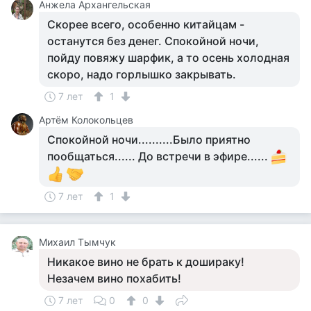
Анжела Архангельская
Скорее всего, особенно китайцам -
останутся без денег. Спокойной ночи,
пойду повяжу шарфик, а то осень холодная
скоро, надо горлышко закрывать.
7 лет
1
Артём Колокольцев
Спокойной ночи..........Было приятно
пообщаться...... До встречи в эфире......
7 лет
1
Михаил Тымчук
Никакое вино не брать к дошираку!
Незачем вино похабить!
7 лет
0
0