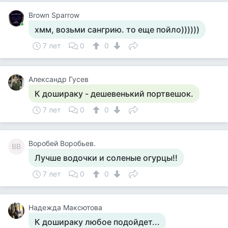
Brown Sparrow
хмм, возьми сангрию. то еще пойло))))))
7 лет
0
0
Александр Гусев
К дошираку - дешевенький портвешок.
7 лет
0
0
Воробей Воробьев.
ВВ
Лучше водочки и соленые огурцы!!
7 лет
0
0
Надежда Максютова
К дошираку любое подойдет...