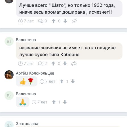
Лучше всего " Шато", но только 1932 года,
иначе весь аромат доширака , исчезнет!!
7 лет
0
0
Валентина
Ва
название значения не имеет. но к говядине
лучше сухое типа Каберне
7 лет
2
0
Артём Колокольцев
7 лет
1
Валентина
Ва
7 лет
1
Златослава
Зл