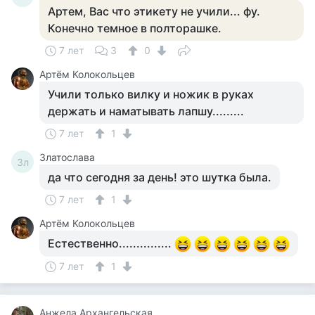
Артем, Вас что этикету не учили... фу.
Конечно темное в полторашке.
7 лет
3
0
Артём Колокольцев
Учили только вилку и ножик в руках
держать и наматывать лапшу.........
7 лет
1
Златослава
Зл
да что сегодня за день! это шутка была.
7 лет
1
Артём Колокольцев
Естественно...............
7 лет
1
Анжела Архангельская