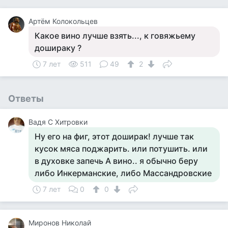
Артём Колокольцев
Какое вино лучше взять..., к говяжьему
дошираку ?
7 лет
511
49
2
Ответы
Вадя С Хитровки
Ну его на фиг, этот доширак! лучше так
кусок мяса поджарить. или потушить. или
в духовке запечь А вино.. я обычно беру
либо Инкерманские, либо Массандровские
7 лет
0
0
Миронов Николай