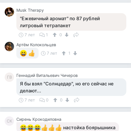
Musk Therapy
"Ежевичный аромат" по 87 рублей
литровый тетрапакет
7 лет
1
0
Артём Колокольцев
7 лет
1
Геннадий Витальевич Чичеров
ГВ
Я бы взял "Солнцедар", но его сейчас не
делают...
7 лет
0
0
Сирень Крокодиловна
СК
настойка боярышника