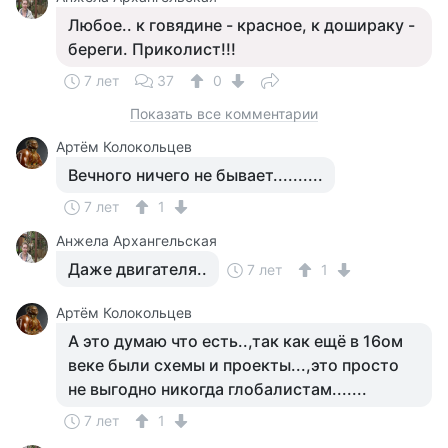
Любое.. к говядине - красное, к дошираку -
береги. Приколист!!!
7 лет
37
0
Показать все комментарии
Артём Колокольцев
Вечного ничего не бывает..........
7 лет
1
Анжела Архангельская
Даже двигателя..
7 лет
1
Артём Колокольцев
А это думаю что есть..,так как ещё в 16ом
веке были схемы и проекты...,это просто
не выгодно никогда глобалистам.......
7 лет
1