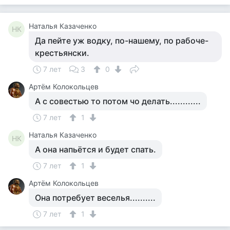
Наталья Казаченко
НК
Да пейте уж водку, по-нашему, по рабоче-
крестьянски.
7 лет
3
0
Артём Колокольцев
А с совестью то потом чо делать............
7 лет
1
Наталья Казаченко
НК
А она напьётся и будет спать.
7 лет
1
Артём Колокольцев
Она потребует веселья..........
7 лет
1