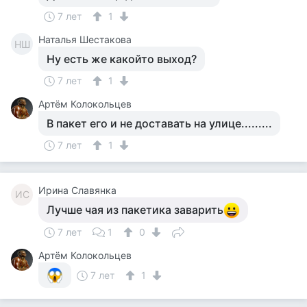
7 лет
1
Наталья Шестакова
НШ
Ну есть же какойто выход?
7 лет
1
Артём Колокольцев
В пакет его и не доставать на улице.........
7 лет
1
Ирина Славянка
ИС
Лучше чая из пакетика заварить
7 лет
1
0
Артём Колокольцев
7 лет
1