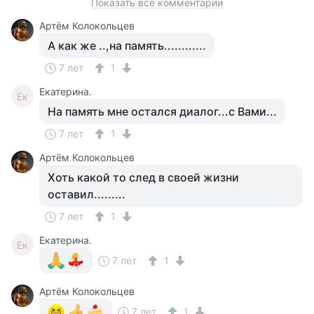
Показать все комментарии
Артём Колокольцев
А как же ..,на память............
7 лет
1
Екатерина.
Ек
На память мне остался диалог...с Вами...
7 лет
1
Артём Колокольцев
Хоть какой то след в своей жизни
оставил.........
7 лет
1
Екатерина.
Ек
7 лет
1
Артём Колокольцев
7 лет
1