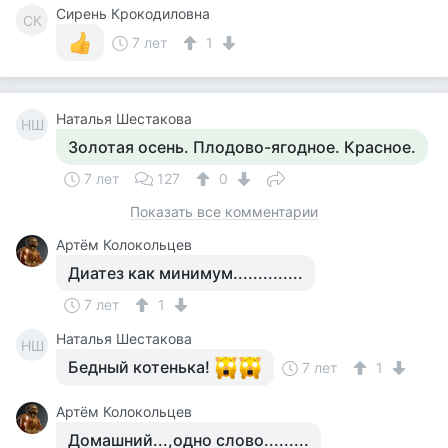
Сирень Крокодиловна
СК
7 лет
1
Наталья Шестакова
НШ
Золотая осень. Плодово-ягодное. Красное.
7 лет
127
0
Показать все комментарии
Артём Колокольцев
Диатез как минимум..............
7 лет
1
Наталья Шестакова
НШ
Бедный котенька!
7 лет
1
Артём Колокольцев
Домашний...,одно слово.........