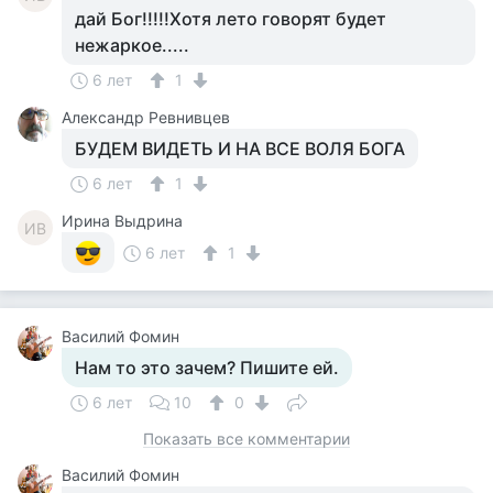
дай Бог!!!!!Хотя лето говорят будет
нежаркое.....
6 лет
1
Александр Ревнивцев
БУДЕМ ВИДЕТЬ И НА ВСЕ ВОЛЯ БОГА
6 лет
1
Ирина Выдрина
ИВ
6 лет
1
Василий Фомин
Нам то это зачем? Пишите ей.
6 лет
10
0
Показать все комментарии
Василий Фомин