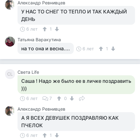
Александр Ревнивцев
У НАС ТО СНЕГ ТО ТЕПЛО И ТАК КАЖДЫЙ
ДЕНЬ
6 лет
1
Татьяна Варакутина
на то она и весна....
6 лет
1
Света Life
СL
Саша ! Надо же было ее в личке поздравить
)))
6 лет
7
0
Александр Ревнивцев
А Я ВСЕХ ДЕВУШЕК ПОЗДРАВЛЯЮ КАК
ПЧЕЛОК
6 лет
1