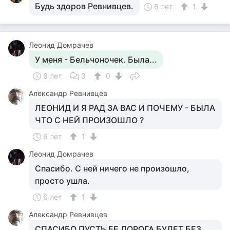
Будь здоров Ревнивцев.
6 лет
1
Леонид Домрачев
У меня - Бельчоночек. Была...
6 лет
3
0
Александр Ревнивцев
ЛЕОНИД И Я РАД ЗА ВАС И ПОЧЕМУ - БЫЛА
ЧТО С НЕЙ ПРОИЗОШЛО ?
6 лет
1
Леонид Домрачев
Спасибо. С ней ничего не произошло,
просто ушла.
6 лет
1
Александр Ревнивцев
СПАСИБО ПУСТЬ ЕЕ ДОРОГА БУДЕТ БЕЗ