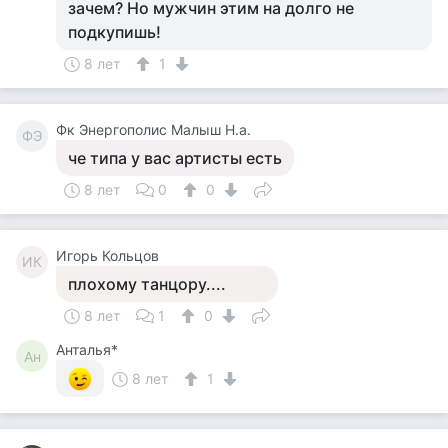
зачем? Но мужчин этим на долго не
подкупишь!
8 лет
1
Фк Энергополис Малыш Н.а.
ФЭ
че типа у вас артисты есть
8 лет
0
0
Игорь Кольцов
ИК
плохому танцору....
8 лет
1
0
Анталья*
Ан
8 лет
1