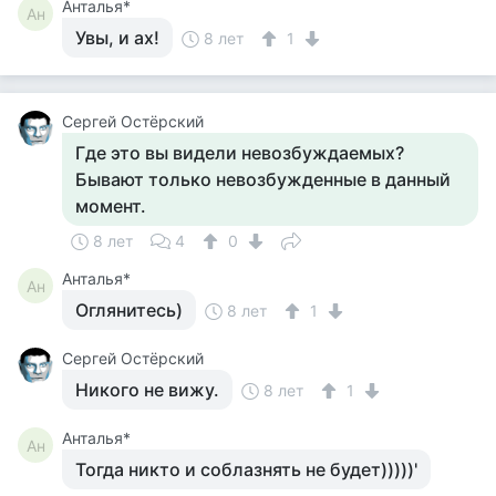
Анталья*
Ан
Увы, и ах!
8 лет
1
Сергей Остёрский
Где это вы видели невозбуждаемых?
Бывают только невозбужденные в данный
момент.
8 лет
4
0
Анталья*
Ан
Оглянитесь)
8 лет
1
Сергей Остёрский
Никого не вижу.
8 лет
1
Анталья*
Ан
Тогда никто и соблазнять не будет)))))'