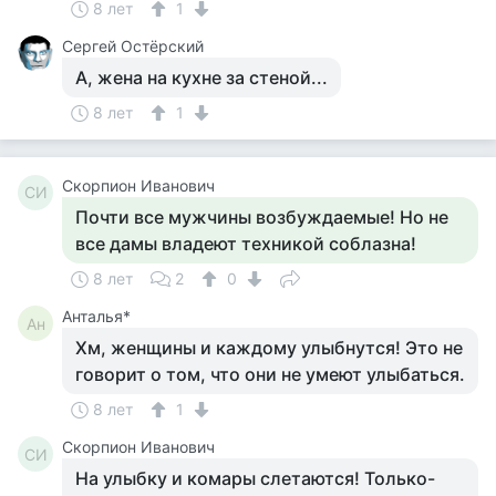
8 лет
1
Сергей Остёрский
А, жена на кухне за стеной...
8 лет
1
Скорпион Иванович
СИ
Почти все мужчины возбуждаемые! Но не
все дамы владеют техникой соблазна!
8 лет
2
0
Анталья*
Ан
Хм, женщины и каждому улыбнутся! Это не
говорит о том, что они не умеют улыбаться.
8 лет
1
Скорпион Иванович
СИ
На улыбку и комары слетаются! Только-