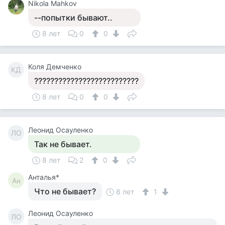
Nikola Mahkov
--попытки бывают..
8 лет
0
0
Коля Демченко
КД
??????????????????????????
8 лет
0
0
Леонид Осауленко
ЛО
Так не бывает.
8 лет
2
0
Анталья*
Ан
Что не бывает?
8 лет
1
Леонид Осауленко
ЛО