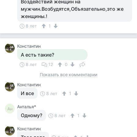
Воздействий женщин на
мужчин.Возбудятся,Объязательно,это же
женщины.!
8 лет
1
Константин
А есть такие?
8 лет
12
0
Показать все комментарии
Константин
И все
8 лет
1
Анталья*
Ан
Одному?
8 лет
1
Константин