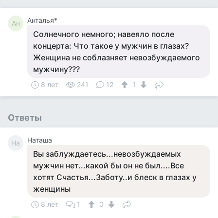
Анталья*
Ан
Солнечного немного; навеяло после
концерта: Что такое у мужчин в глазах?
Женщина не соблазняет невозбуждаемого
мужчину???
8 лет
241
12
1
Ответы
Наташа
На
Вы заблуждаетесь...невозбуждаемых
мужчин нет...какой бы он не был....Все
хотят Счастья...Заботу..и блеск в глазах у
женщины
8 лет
1
0