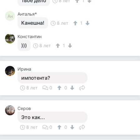
Твое дело
8 лет
1
Анталья*
Ан
Канешна!
8 лет
1
Константин
)))
8 лет
1
Ирина
импотента?
8 лет
0
0
Серов
Это как...
8 лет
0
0