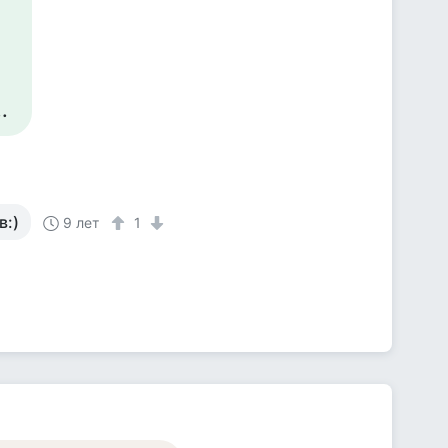
.
в:)
9 лет
1