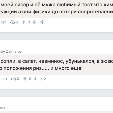
 моей сисэр и её мужа любимый тост что хим
еакции а они физики до потери сопротевлен
 лет
0
0
siy Zakharov
 сопли, в салат, невминос, убунькался, в зю
о положения риз..... и много еще
1 лет
0
0
зия