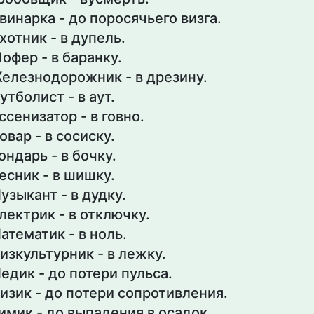
винарка - до поросячьего визга.
хотник - в дупель.
офер - в баранку.
елезнодорожник - в дрезину.
утболист - в аут.
ссенизатор - в говно.
овар - в сосиску.
ондарь - в бочку.
есник - в шишку.
узыкант - в дудку.
лектрик - в отключку.
атематик - в ноль.
изкультурник - в лежку.
едик - до потери пульса.
изик - до потери сопротивления.
имик - до выпадения в осадок.