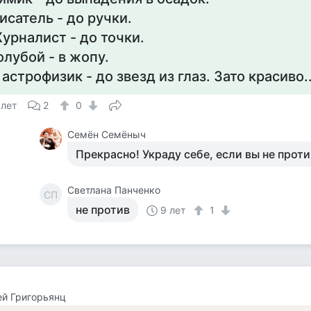
исатель - до ручки.
урналист - до точки.
олубой - в жопу.
 астрофизик - до звезд из глаз. Зато красиво..
 лет
2
0
Семён Семёныч
Прекрасно! Украду себе, если вы не проти
Светлана Панченко
СП
не против
9 лет
1
й Григорьянц