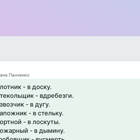
ана Панченко
лотник - в доску.
текольщик - вдребезги.
звозчик - в дугу.
апожник - в стельку.
ортной - в лоскуты.
ожарный - в дымину.
робовщик - вусмерть.