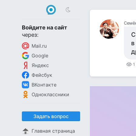
Семё
Войдите на сайт
С
через:
в
Mail.ru
д
Google
1
Яндекс
Фейсбук
ВКонтакте
Одноклассники
Задать вопрос
Главная страница