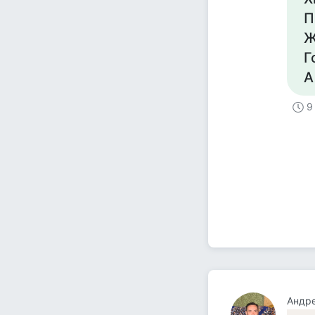
П
Ж
Г
А
9
Андре