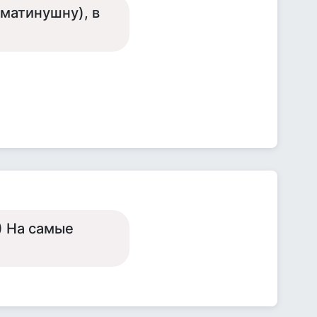
уматинушну), в
) На самые