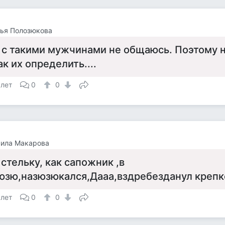
ья Полозюкова
 с такими мужчинами не общаюсь. Поэтому 
ак их определить....
 лет
0
0
ила Макарова
 стельку, как сапожник ,в
юзю,назюзюкался,Дааа,вздребезданул крепко
 лет
0
0