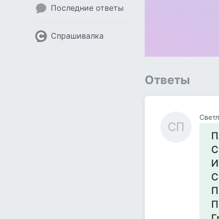
Последние ответы
Спрашивалка
Ответы
Светл
СП
П
С
И
С
П
П
Г