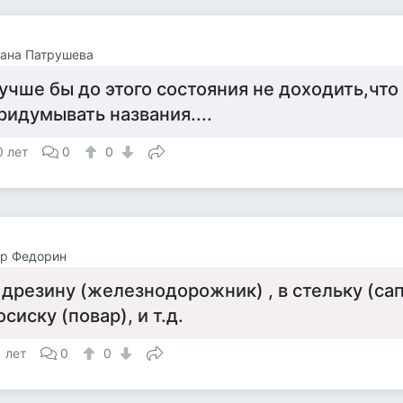
ана Патрушева
учше бы до этого состояния не доходить,что
ридумывать названия....
0 лет
0
0
ор Федорин
 дрезину (железнодорожник) , в стельку (са
осиску (повар), и т.д.
1 лет
0
0