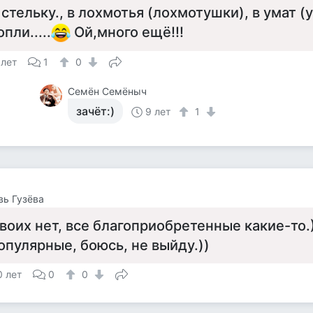
 стельку., в лохмотья (лохмотушки), в умат (
опли.....
Ой,много ещё!!!
 лет
1
0
Семён Семёныч
зачёт:)
9 лет
1
ь Гузёва
воих нет, все благоприобретенные какие-то.
опулярные, боюсь, не выйду.))
0 лет
0
0