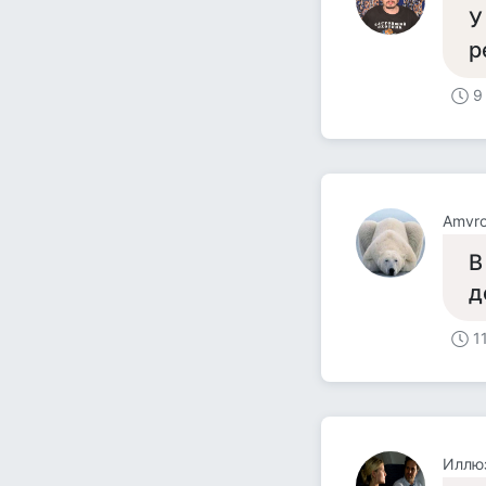
У
р
9
Amvro
В
д
1
Иллю