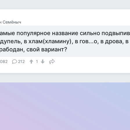
н Семёныч
амые популярное название сильно подвыпив
 дупель, в хлам(хламину), в гов...о, в дрова, в
рабодан, свой вариант?
 082
212
1