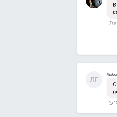
В
с
9
Любов
ЛГ
С
п
1