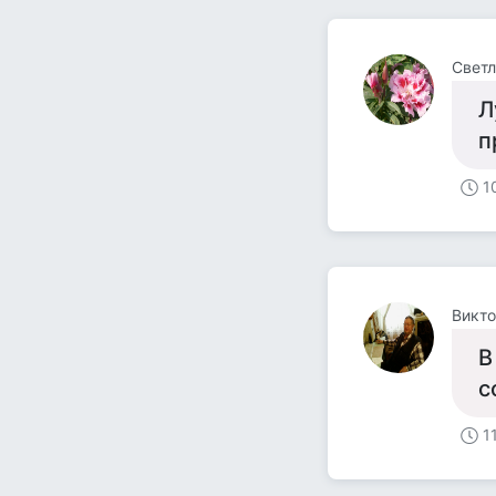
Светл
Л
п
1
Викт
В
с
1