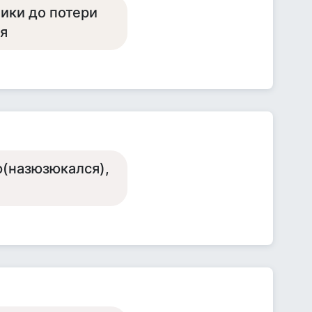
ики до потери
ия
зю(назюзюкался),