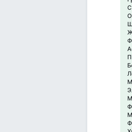
С
О
Ш
Ж
Ф
А
П
Б
Л
М
Э
М
Ф
М
Ф
Х