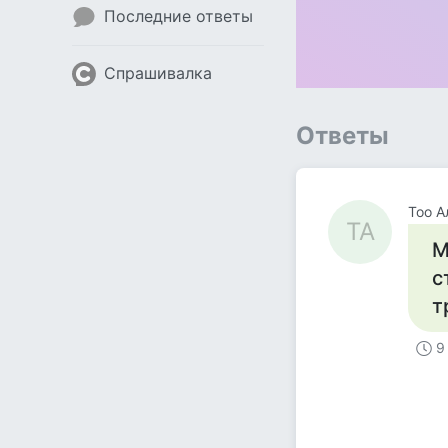
Последние ответы
Спрашивалка
Ответы
Тоо А
ТА
М
с
т
9