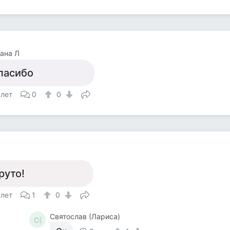
ана Л
пасибо
 лет
0
0
руто!
 лет
1
0
Святослав (Лариса)
С(