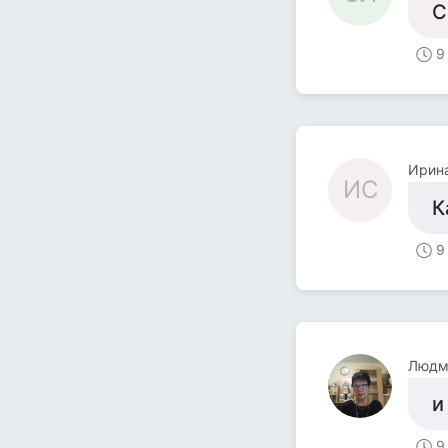
С
9
Ирин
ИС
К
9
Людм
и
9