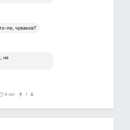
то-ли, чуваков?
, не
9 лет
1