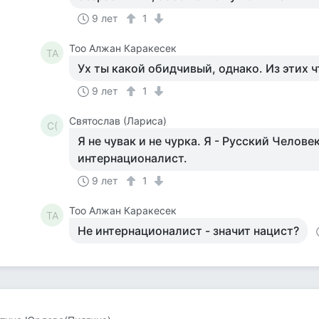
9 лет
1
Тоо Алжан Каракесек
ТА
Ух ты какой обидчивый, однако. Из этих ч
9 лет
1
Святослав (Лариса)
С(
Я не чувак и не чурка. Я - Русский Человек
интернационалист.
9 лет
1
Тоо Алжан Каракесек
ТА
Не интернационалист - значит нацист?