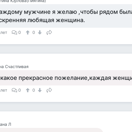
тина Юрлова(Пиягина)
аждому мужчине я желаю ,чтобы рядом был
скренняя любящая женщина.
 лет
0
0
на Счастливая
 какое прекрасное пожелание,каждая женщ
 лет
0
0
ана Л