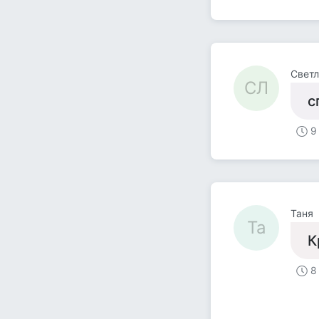
Светл
СЛ
с
9
Таня
Та
К
8