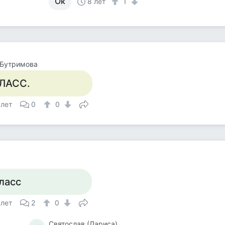
Ок
8 лет
1
 Бутримова
ЛАСС.
 лет
0
0
а
ласс
 лет
2
0
Святослав (Лариса)