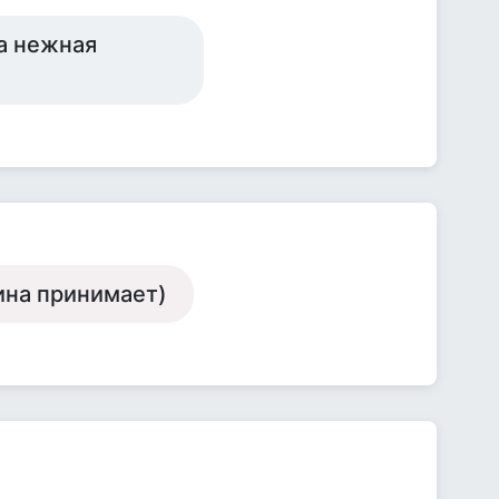
а нежная
ина принимает)