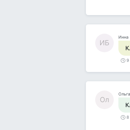
Инна
ИБ
К
9
Ольг
Ол
К
8