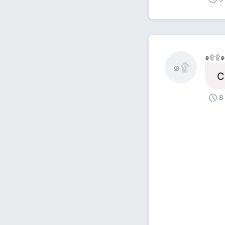
๑۩۩๑
๑۩
С
8