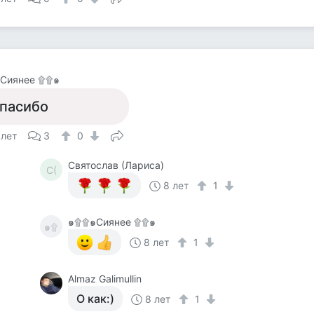
Сиянее ۩۩๑
пасибо
 лет
3
0
Святослав (Лариса)
С(
8 лет
1
๑۩۩๑Сиянее ۩۩๑
๑۩
8 лет
1
Almaz Galimullin
О как:)
8 лет
1