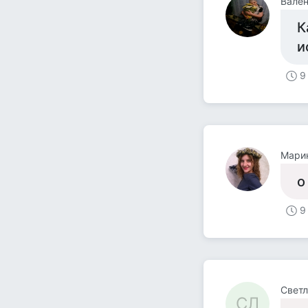
Вален
К
и
9
Мари
о
9
Светл
СЛ