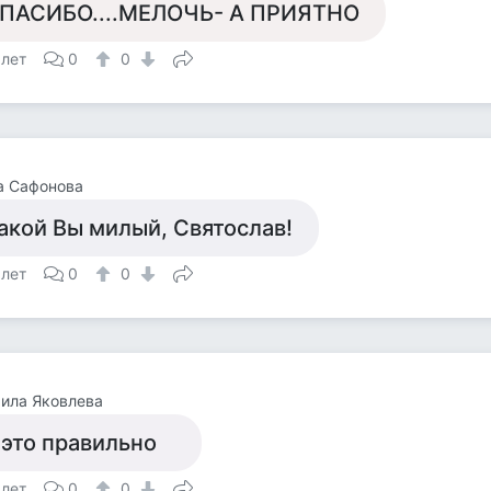
ПАСИБО....МЕЛОЧЬ- А ПРИЯТНО
 лет
0
0
а Сафонова
акой Вы милый, Святослав!
 лет
0
0
ила Яковлева
 это правильно
 лет
0
0