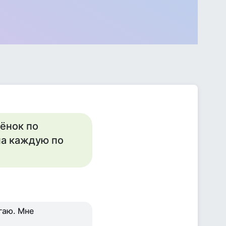
чёнок по
"на каждую по
гаю. Мне