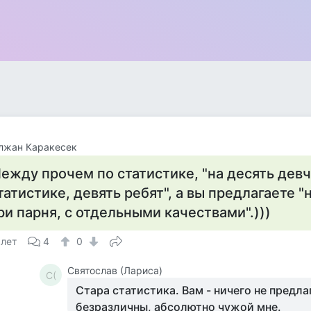
лжан Каракесек
ежду прочем по статистике, "на десять дев
татистике, девять ребят", а вы предлагаете 
ри парня, с отдельными качествами".)))
 лет
4
0
Святослав (Лариса)
С(
Стара статистика. Вам - ничего не предла
безразличны, абсолютно чужой мне.