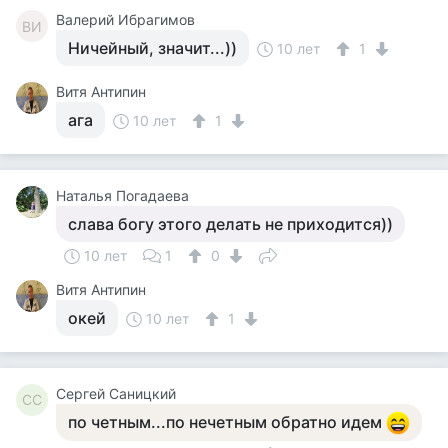
Валерий Ибрагимов
ВИ
Ничейный, значит...))
10 лет
1
Витя Антипин
ага
10 лет
1
Наталья Погадаева
слава богу этого делать не приходится))
10 лет
1
0
Витя Антипин
окей
10 лет
1
Сергей Саницкий
СС
по четным...по нечетным обратно идем