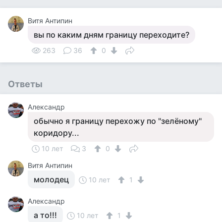
Витя Антипин
вы по каким дням границу переходите?
263
36
0
Ответы
Александр
обычно я границу перехожу по "зелёному"
коридору...
10 лет
3
0
Витя Антипин
молодец
10 лет
1
Александр
а то!!!
10 лет
1