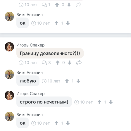
10 лет
1
0
Витя Антипин
ок
10 лет
1
Игорь Спахер
Границу дозволенного?)))
10 лет
3
0
Витя Антипин
любую
10 лет
1
Игорь Спахер
строго по нечетным)
10 лет
1
Витя Антипин
ок
10 лет
1