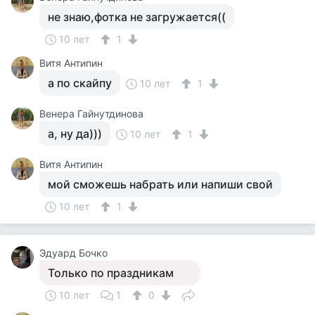
не знаю,фотка не загружается((
10 лет
1
Витя Антипин
а по скайпу
10 лет
1
Венера Гайнутдинова
а, ну да)))
10 лет
1
Витя Антипин
мой сможешь набрать или напиши свой
10 лет
1
Эдуард Бочко
Только по праздникам
10 лет
1
0