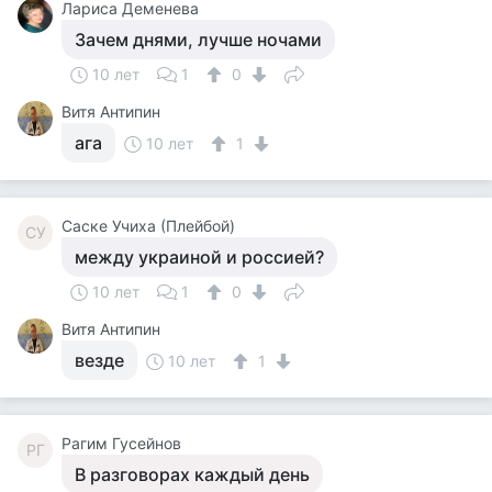
Лариса Деменева
Зачем днями, лучше ночами
10 лет
1
0
Витя Антипин
ага
10 лет
1
Саске Учиха (Плейбой)
СУ
между украиной и россией?
10 лет
1
0
Витя Антипин
везде
10 лет
1
Рагим Гусейнов
РГ
В разговорах каждый день