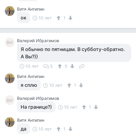
Витя Антипин
ок
10 лет
1
Валерий Ибрагимов
ВИ
Я обычно по пятницам. В субботу-обратно.
А Вы?))
10 лет
5
0
Витя Антипин
я сплю
10 лет
1
Валерий Ибрагимов
ВИ
На границе?)
10 лет
1
Витя Антипин
да
10 лет
1