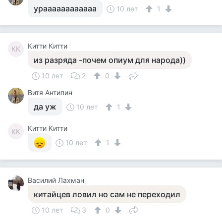
ураааааааааааа
10 лет
1
Китти Китти
КК
из разряда -почем опиум для народа))
10 лет
2
0
Витя Антипин
да уж
10 лет
1
Китти Китти
КК
10 лет
1
Василий Лахман
китайцев ловил но сам не переходил
10 лет
3
0