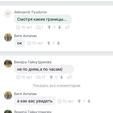
Aleksandr Fyodorov
AF
Смотря какие границы...
10 лет
1
0
Витя Антипин
ок
10 лет
1
Венера Гайнутдинова
не по дням,а по часам)
10 лет
17
0
Показать все комментарии
Витя Антипин
а как вас увидеть
10 лет
1
Венера Гайнутдинова