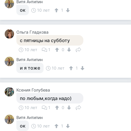
Витя Антипин
ок
10 лет
1
Ольга Гладкова
с пятницы на субботу
10 лет
1
0
Витя Антипин
и я тоже
10 лет
1
Ксения Голубева
по любым,когда надо)
10 лет
1
0
Витя Антипин
ок
10 лет
1