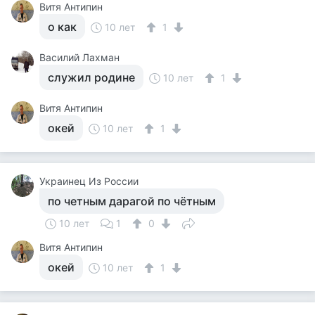
Витя Антипин
о как
10 лет
1
Василий Лахман
служил родине
10 лет
1
Витя Антипин
окей
10 лет
1
Украинец Из России
по четным дарагой по чётным
10 лет
1
0
Витя Антипин
окей
10 лет
1