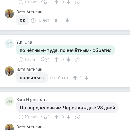
10 лет
1
0
Витя Антипин
ок
10 лет
1
Yuri Che
YC
по чётным- туда, по нечётным- обратно
10 лет
1
0
Витя Антипин
правильно
10 лет
1
Sara Nigmatulina
SN
По определенным Через каждые 28 дней
10 лет
1
0
Витя Антипин