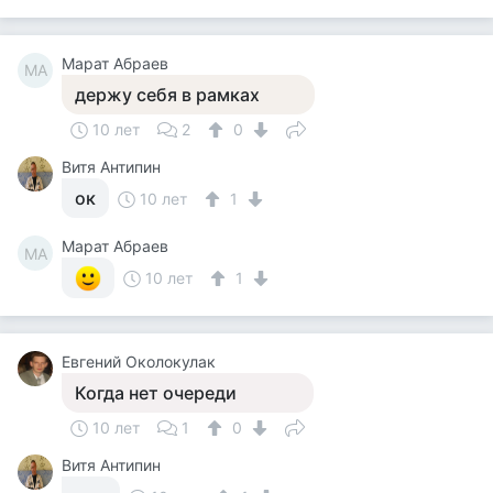
Марат Абраев
МА
держу себя в рамках
10 лет
2
0
Витя Антипин
ок
10 лет
1
Марат Абраев
МА
10 лет
1
Евгений Околокулак
Когда нет очереди
10 лет
1
0
Витя Антипин