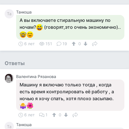
Танюша
Та
А вы включаете стиральную машину по
ночам?
(говорят,это очень экономично)..
6 лет
151
19
0
Ответы
Валентина Рязанова
Машину я включаю только тогда , когда
есть время контролировать её работу , а
ночью я хочу спать, хотя плохо засыпаю.
6 лет
1
0
Танюша
Та