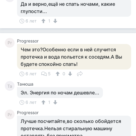
Да и верно,ещё не спать ночами, какие
глупости...
6 лет
1
Progressor
Pr
Чем это?Особенно если в ней случится
протечка и вода польется к соседям.А Вы
будете спокойно спать!
6 лет
5
0
Танюша
Та
Эл. Энергия по ночам дешевле...
6 лет
1
Progressor
Pr
Лучше посчитайте,во сколько обойдется
протечка.Нельзя стиральную машину
оставлять без присмотра.