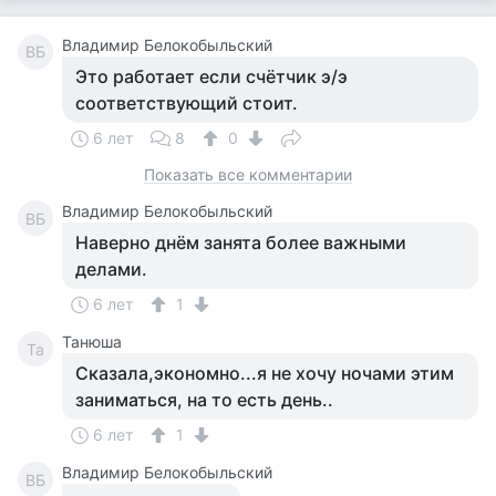
Владимир Белокобыльский
ВБ
Это работает если счётчик э/э
соответствующий стоит.
6 лет
8
0
Показать все комментарии
Владимир Белокобыльский
ВБ
Наверно днём занята более важными
делами.
6 лет
1
Танюша
Та
Сказала,экономно...я не хочу ночами этим
заниматься, на то есть день..
6 лет
1
Владимир Белокобыльский
ВБ