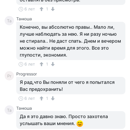
6 лет
1
Танюша
Та
Конечно, вы абсолютно правы.. Мало ли,
лучше наблюдать за нею. Я ни разу ночью
не стирала.. Не даст спать. Днем и вечером
можно найти время для этого. Все это
глупости, экономия.
6 лет
1
Progressor
Pr
Я рад,что Вы поняли от чего я попытался
Вас предохранить!
6 лет
1
Танюша
Та
Да я это давно знаю. Просто захотела
услышать ваши мнения.