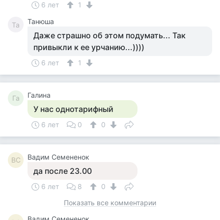
6 лет
1
Танюша
Та
Даже страшно об этом подумать... Так
привыкли к ее урчанию...))))
6 лет
1
Галина
Га
У нас однотарифный
6 лет
0
0
Вадим Семененок
ВС
да после 23.00
6 лет
8
0
Показать все комментарии
Вадим Семененок