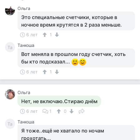
Ольга
Это специальные счетчики, которые в
ночное время крутятся в 2 раза меньше.
6 лет
1
Танюша
Та
Вот меняла в прошлом году счетчик, хоть
бы кто подсказал...
6 лет
1
Ольга
Нет, не включаю.Стираю днём
6 лет
1
0
Танюша
Та
Я тоже..ещё не хватало по ночам
грохотать...