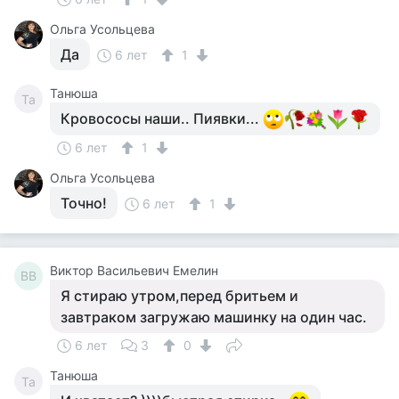
Ольга Усольцева
Да
6 лет
1
Танюша
Та
Кровососы наши.. Пиявки...
6 лет
1
Ольга Усольцева
Точно!
6 лет
1
Виктор Васильевич Емелин
ВВ
Я стираю утром,перед бритьем и
завтраком загружаю машинку на один час.
6 лет
3
0
Танюша
Та