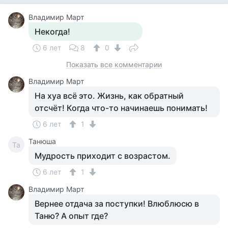
Владимир Март
Некогда!
6 лет
8
0
Показать все комментарии
Владимир Март
На хуа всё это. Жизнь, как обратный
отсчёт! Когда что-то начинаешь понимать!
6 лет
1
Танюша
Та
Мудрость приходит с возрастом.
6 лет
1
Владимир Март
Вернее отдача за поступки! Влюблюсю в
Таню? А опыт где?