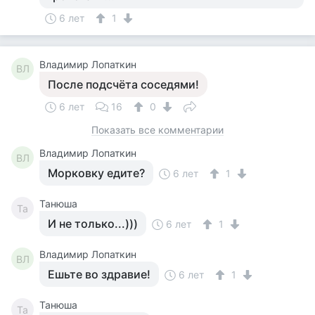
6 лет
1
Владимир Лопаткин
ВЛ
После подсчёта соседями!
6 лет
16
0
Показать все комментарии
Владимир Лопаткин
ВЛ
Морковку едите?
6 лет
1
Танюша
Та
И не только...)))
6 лет
1
Владимир Лопаткин
ВЛ
Ешьте во здравие!
6 лет
1
Танюша
Та