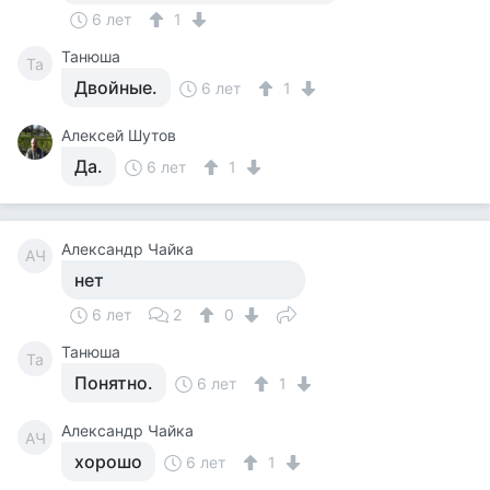
6 лет
1
Танюша
Та
Двойные.
6 лет
1
Алексей Шутов
Да.
6 лет
1
Александр Чайка
АЧ
нет
6 лет
2
0
Танюша
Та
Понятно.
6 лет
1
Александр Чайка
АЧ
хорошо
6 лет
1