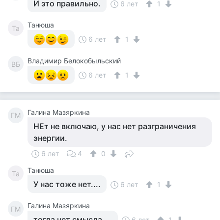
И это правильно.
6 лет
1
Танюша
Та
6 лет
1
Владимир Белокобыльский
ВБ
6 лет
1
Галина Мазяркина
ГМ
НЕт не включаю, у нас нет разграничения
энергии.
6 лет
4
0
Танюша
Та
У нас тоже нет....
6 лет
1
Галина Мазяркина
ГМ
тогда нет смысла....
6 лет
1