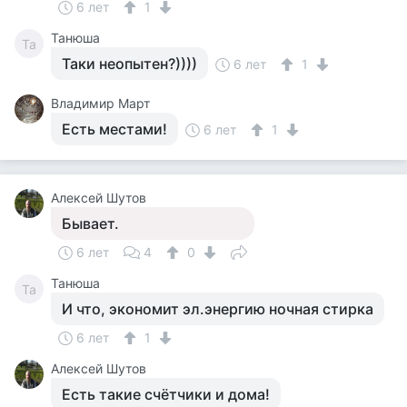
6 лет
1
Танюша
Та
Таки неопытен?))))
6 лет
1
Владимир Март
Есть местами!
6 лет
1
Алексей Шутов
Бывает.
6 лет
4
0
Танюша
Та
И что, экономит эл.энергию ночная стирка
6 лет
1
Алексей Шутов
Есть такие счётчики и дома!