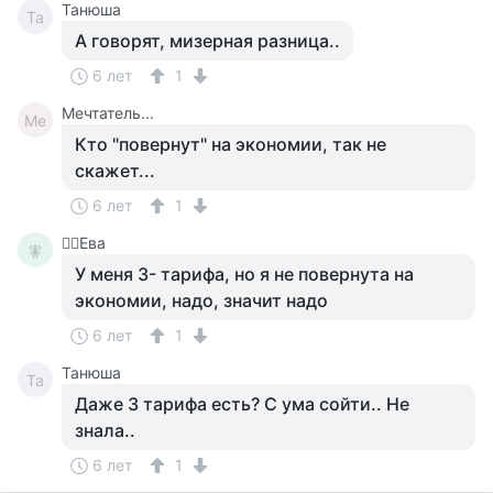
Танюша
Та
А говорят, мизерная разница..
6 лет
1
Мечтатель...
Ме
Кто "повернут" на экономии, так не
скажет...
6 лет
1
🧚‍♀️Ева
🧚‍
У меня 3- тарифа, но я не повернута на
экономии, надо, значит надо
6 лет
1
Танюша
Та
Даже 3 тарифа есть? С ума сойти.. Не
знала..
6 лет
1