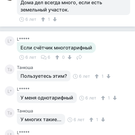
Дома дел всегда много, если есть
земельный участок.
6 лет
1
L*****
L*
Если счётчик многотарифный
6 лет
6
0
Танюша
Та
Пользуетесь этим?
6 лет
1
L*****
L*
У меня однотарифный
6 лет
1
Танюша
Та
У многих такие...
6 лет
1
L*****
L*