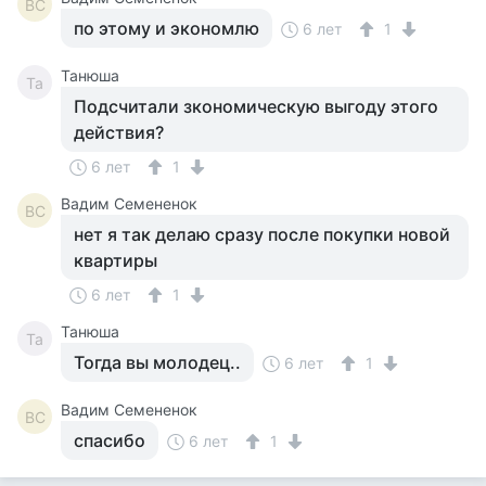
ВС
по этому и экономлю
6 лет
1
Танюша
Та
Подсчитали зкономическую выгоду этого
действия?
6 лет
1
Вадим Семененок
ВС
нет я так делаю сразу после покупки новой
квартиры
6 лет
1
Танюша
Та
Тогда вы молодец..
6 лет
1
Вадим Семененок
ВС
спасибо
6 лет
1