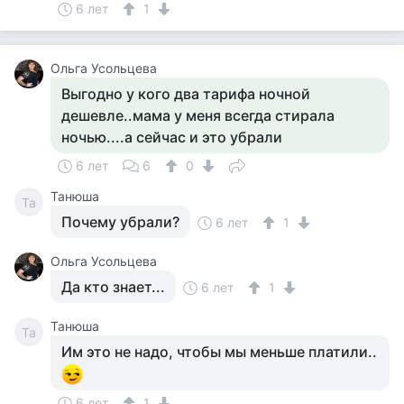
6 лет
1
Ольга Усольцева
Выгодно у кого два тарифа ночной
дешевле..мама у меня всегда стирала
ночью....а сейчас и это убрали
6 лет
6
0
Танюша
Та
Почему убрали?
6 лет
1
Ольга Усольцева
Да кто знает...
6 лет
1
Танюша
Та
Им это не надо, чтобы мы меньше платили..
6 лет
1