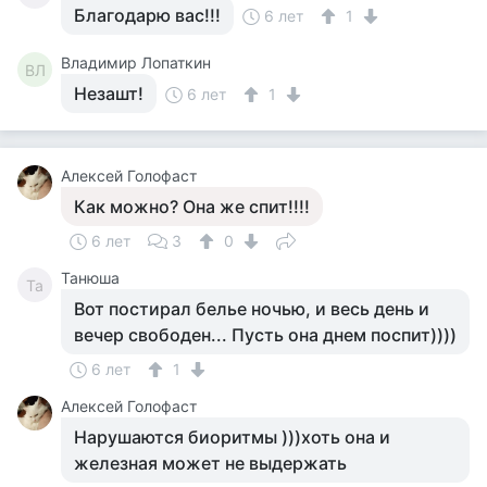
Благодарю вас!!!
6 лет
1
Владимир Лопаткин
ВЛ
Незашт!
6 лет
1
Алексей Голофаст
Как можно? Она же спит!!!!
6 лет
3
0
Танюша
Та
Вот постирал белье ночью, и весь день и
вечер свободен... Пусть она днем поспит))))
6 лет
1
Алексей Голофаст
Нарушаются биоритмы )))хоть она и
железная может не выдержать