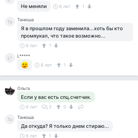
Не меняли
6 лет
1
Танюша
Та
Я в прошлом году заменила...хоть бы кто
промяукал, что такое возможно...
6 лет
1
L*****
L*
6 лет
1
Ольга
Если у вас есть спц.счетчик.
6 лет
3
0
Танюша
Та
Да откуда? Я только днем стираю...
6 лет
1