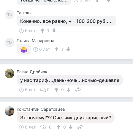
Танюша
Та
Конечно..все равно, + - 100-200 руб.....
6 лет
1
Галина Мазяркина
ГМ
6 лет
1
Елена Дробчак
у нас тариф ...день-ночь...ночью-дешевле
6 лет
0
0
Константин Саратовцев
Эт почему??? Счетчик двухтарифный?
6 лет
10
0