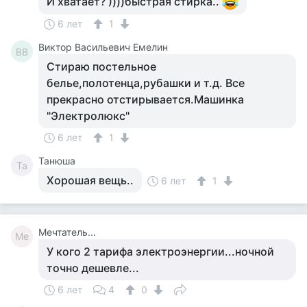
И хватает? ))))быстрая стирка..
6 лет
1
Виктор Васильевич Емелин
ВВ
Стираю постельное
белье,полотенца,рубашки и т.д. Все
прекрасно отстирывается.Машинка
"Электролюкс"
6 лет
1
Танюша
Та
Хорошая вещь..
6 лет
1
Мечтатель...
Ме
У кого 2 тарифа электроэнергии...ночной
точно дешевле...
6 лет
4
0