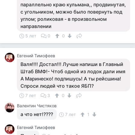
параллельно краю кульмана,, продвинутая,
с угольником, можно было повернуть под
углом; роликовая - в произвольном
направлении
5 лет
0
0
Евгений Тимофеев
Валя!!!! Достал!!! Лучше напиши в Главный
Штаб ВМФ!- Чтоб одной из лодок дали имя
А Маринеско! подпишусь! А ты рейсшина!
Спроси людей что такое ЯБП?
7 лет
3
0
Валентин Чистяков
а что нет!????
7 лет
1
Евгений Тимофеев