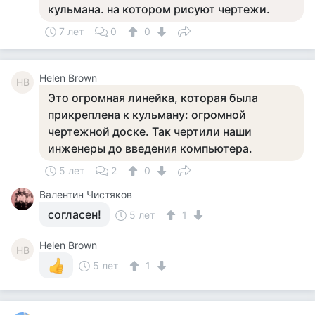
кульмана. на котором рисуют чертежи.
7 лет
0
0
Helen Brown
HB
Это огромная линейка, которая была
прикреплена к кульману: огромной
чертежной доске. Так чертили наши
инженеры до введения компьютера.
5 лет
2
0
Валентин Чистяков
согласен!
5 лет
1
Helen Brown
HB
5 лет
1