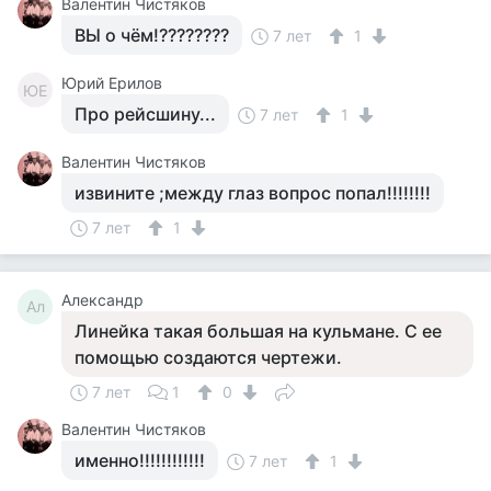
Валентин Чистяков
ВЫ о чём!????????
7 лет
1
Юрий Ерилов
ЮЕ
Про рейсшину...
7 лет
1
Валентин Чистяков
извините ;между глаз вопрос попал!!!!!!!!
7 лет
1
Александр
Ал
Линейка такая большая на кульмане. С ее
помощью создаются чертежи.
7 лет
1
0
Валентин Чистяков
именно!!!!!!!!!!!!
7 лет
1