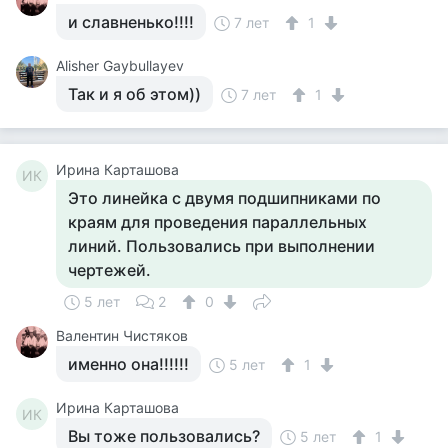
и славненько!!!!
7 лет
1
Alisher Gaybullayev
Так и я об этом))
7 лет
1
Ирина Карташова
ИК
Это линейка с двумя подшипниками по
краям для проведения параллельных
линий. Пользовались при выполнении
чертежей.
5 лет
2
0
Валентин Чистяков
именно она!!!!!!
5 лет
1
Ирина Карташова
ИК
Вы тоже пользовались?
5 лет
1