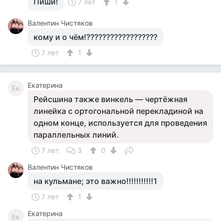
Пиши!
7 лет
1
Валентин Чистяков
кому и о чём!??????????????????
7 лет
1
Екатерина
Ек
Рейсшина также винкель — чертёжная
линейка с ортогональной перекладиной на
одном конце, используется для проведения
параллельных линий.
7 лет
3
0
Валентин Чистяков
на кульмане; это важно!!!!!!!!!!!1
7 лет
1
Екатерина
Ек