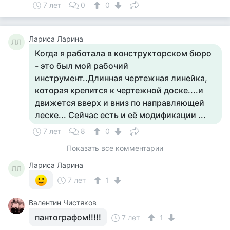
7 лет
0
0
Лариса Ларина
ЛЛ
Когда я работала в конструкторском бюро
- это был мой рабочий
инструмент..Длинная чертежная линейка,
которая крепится к чертежной доске....и
движется вверх и вниз по направляющей
леске... Сейчас есть и её модификации ...
7 лет
8
0
Показать все комментарии
Лариса Ларина
ЛЛ
7 лет
1
Валентин Чистяков
пантографом!!!!!
7 лет
1