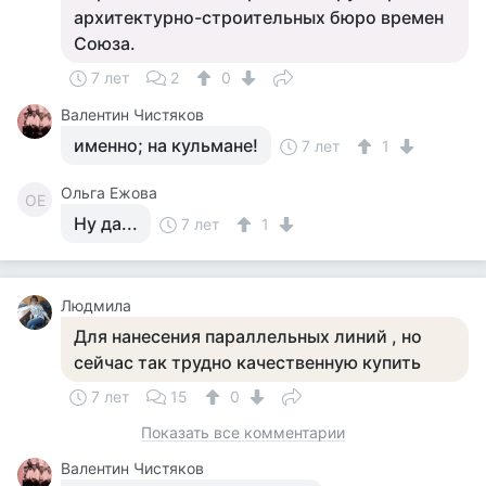
архитектурно-строительных бюро времен
Союза.
7 лет
2
0
Валентин Чистяков
именно; на кульмане!
7 лет
1
Ольга Ежова
ОЕ
Ну да...
7 лет
1
Людмила
Для нанесения параллельных линий , но
сейчас так трудно качественную купить
7 лет
15
0
Показать все комментарии
Валентин Чистяков