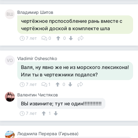
Владимир Шитов
ВШ
чертёжное прспособление рань вместе с
чертёжной доской в комплекте шла
7 лет
0
0
Vladimir Osheschko
VO
Валя, ну явно же не из морского лексикона!
Или ты в чертежники подался?
7 лет
1
0
Валентин Чистяков
ВЫ извините; тут не один!!!!!!!!!!!!
7 лет
1
Людмила Перерва (Гирьева)