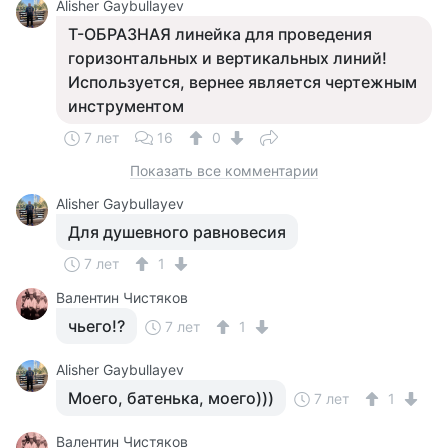
Alisher Gaybullayev
Т-ОБРАЗНАЯ линейка для проведения
горизонтальных и вертикальных линий!
Используется, вернее является чертежным
инструментом
7 лет
16
0
Показать все комментарии
Alisher Gaybullayev
Для душевного равновесия
7 лет
1
Валентин Чистяков
чьего!?
7 лет
1
Alisher Gaybullayev
Моего, батенька, моего)))
7 лет
1
Валентин Чистяков