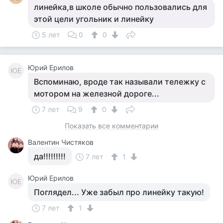
линейка,в школе обычно пользовались для
этой цели угольник и линейку
5 лет
0
0
Юрий Ерилов
ЮЕ
Вспоминаю, вроде так называли тележку с
мотором на железной дороге...
7 лет
9
0
Показать все комментарии
Валентин Чистяков
да!!!!!!!!!
7 лет
1
Юрий Ерилов
ЮЕ
Поглядел... Уже забыл про линейку такую!
7 лет
1