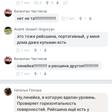
7 лет
3
0
Валентин Чистяков
нет не та!!!!!!!!!!!!!!!!!
7 лет
1
Anahit (Анаит) Grigoryan
это тоже рейсшина, портативный, у меня
дома даже кульман есть
7 лет
1
Валентин Чистяков
линейка!!!!!!!!!!! а ресшина другое!!!!!!!!!!!!
7 лет
1
Наталья Попова
Ну,линейка, в которую вделан уровень.
Проверяет горизонтальность
поверхностей. Рейсшина ещё есть у