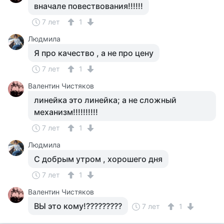
вначале повествования!!!!!!
7 лет
1
Людмила
Я про качество , а не про цену
7 лет
1
Валентин Чистяков
линейка это линейка; а не сложный
механизм!!!!!!!!!!
7 лет
1
Людмила
С добрым утром , хорошего дня
7 лет
1
Валентин Чистяков
ВЫ это кому!?????????
7 лет
1