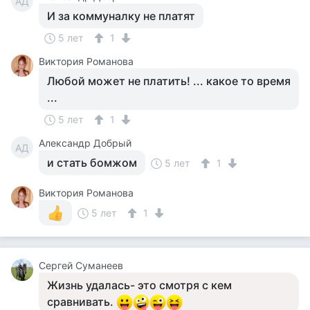
АД
И за коммуналку не платят
5 лет
1
Виктория Романова
Любой может не платить! ... какое то время
...
5 лет
1
Александр Добрый
АД
и стать бомжом
5 лет
1
Виктория Романова
5 лет
1
Сергей Суманеев
Жизнь удалась- это смотря с кем
сравнивать.