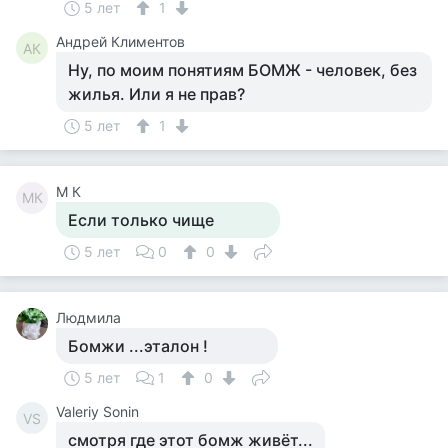
5 лет
1
Андрей Климентов
АК
Ну, по моим понятиям БОМЖ - человек, без
жилья. Или я не прав?
5 лет
1
M К
MК
Если только чище
5 лет
0
0
Людмила
Бомжи ...эталон !
5 лет
1
0
Valeriy Sonin
VS
смотря где этот бомж живёт...