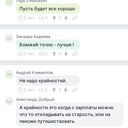
Olga Zhilisbayev
OZ
Пусть будет все хорошо
5 лет
0
0
Зинаида Бадяева
ЗБ
Бомжей точно - лучше !
5 лет
0
0
Андрей Климентов
АК
Не надо крайностей.
5 лет
2
0
Александр Добрый
АД
А крайности это когда с зарплаты можно
что то откладывать на старость, или на
пенсию путешествовать