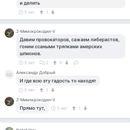
и делить
5 лет
1
Z-Мимокрокодил-V
Давим провокаторов, сажаем либерастов,
гоним ссаными тряпками амерских
шпионов.
5 лет
2
0
Александр Добрый
АД
И где всю эту гадость то находят
5 лет
1
Z-Мимокрокодил-V
Прямо тут,
5 лет
1
Natali Ник.