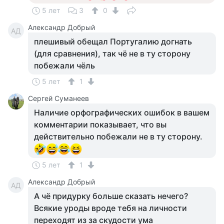
5 лет
3
0
Александр Добрый
АД
плешивый обещал Португалию догнать
(для сравнения), так чё не в ту сторону
побежали чёль
5 лет
1
Сергей Суманеев
Наличие орфографических ошибок в вашем
комментарии показывает, что вы
действительно побежали не в ту сторону.
5 лет
1
Александр Добрый
АД
А чё придурку больше сказать нечего?
Всякие уроды вроде тебя на личности
переходят из за скудости ума