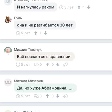
АД
И нагнулась раком
5 лет
1
Буль
она и не разгибается 30 лет
5 лет
1
Михаил Тымчук
Всё познаётся в сравнении.
5 лет
0
0
Михаил Мизеров
ММ
Да, но хуже Абрамовича......
5 лет
0
0