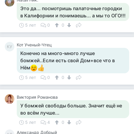
Это да... посмотришь палаточные городки
в Калифорнии и понимаешь... а мы то ОГО!!!
5 лет
0
0
Кот Ученый-Чтец
КУ
Конечно на много-много лучше
бомжей..Если есть свой Дом+все что в
Нём
5 лет
0
0
Виктория Романова
У бомжей свободы больше. Значит ещё не
во всём лучше...
5 лет
4
0
Александр Добрый