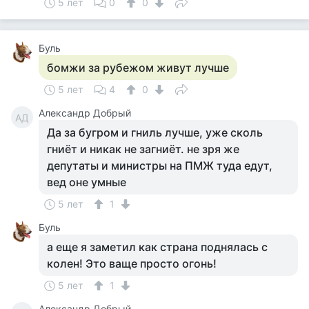
5 лет
0
0
Буль
бомжи за рубежом живут лучше
5 лет
4
0
Александр Добрый
АД
Да за бугром и гниль лучше, уже сколь
гниёт и никак не загниёт. не зря же
депутаты и министры на ПМЖ туда едут,
вед оне умные
5 лет
1
Буль
а еще я заметил как страна поднялась с
колен! Это ваще просто огонь!
5 лет
1
Александр Добрый