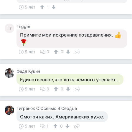
5 лет
1
Trigger
Tr
Примите мои искренние поздравления.
5 лет
0
0
Федя Кукин
Единственное,что хоть немного утешает...
5 лет
0
0
Тигрёнок С Осенью В Сердце
Смотря каких. Американских хуже.
5 лет
1
0