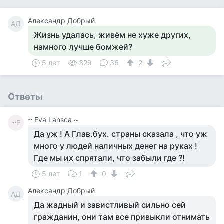
Александр Добрый
АД
Жизнь удалась, живём не хуже других,
намного лучше бомжей?
5 лет
329
36
2
Ответы
~ Eva Lansca ~
~E
Да уж ! А Глав.бух. страны сказала , что уж
много у людей наличных денег на руках !
Где мы их спрятали, что забыли где ?!
5 лет
1
0
Александр Добрый
АД
Да жадный и завистливый сильно сей
гражданин, они там все привыкли отнимать