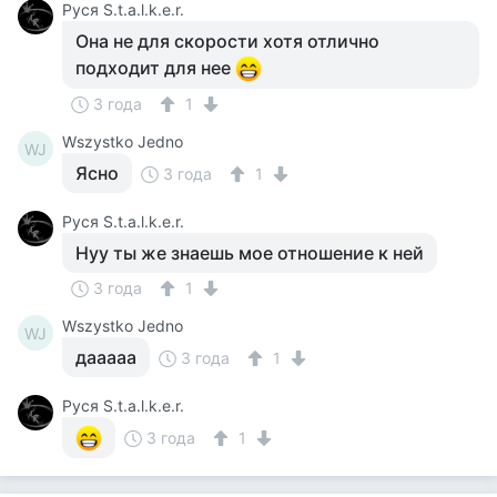
Руся S.t.a.l.k.e.r.
Она не для скорости хотя отлично
подходит для нее
3 года
1
Wszystko Jedno
WJ
Ясно
3 года
1
Руся S.t.a.l.k.e.r.
Нуу ты же знаешь мое отношение к ней
3 года
1
Wszystko Jedno
WJ
дааааа
3 года
1
Руся S.t.a.l.k.e.r.
3 года
1