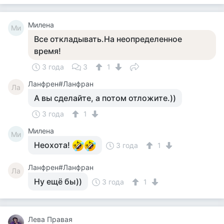
Милена
Ми
Все откладывать.На неопределенное
время!
3 года
3
1
Ланфрен#Ланфран
Ла
А вы сделайте, а потом отложите.))
3 года
1
Милена
Ми
Неохота!
3 года
1
Ланфрен#Ланфран
Ла
Ну ещё бы))
3 года
1
Лева Правая