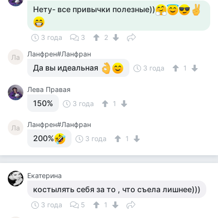
Нету- все привычки полезные))
3 года
3
2
Ланфрен#Ланфран
Ла
Да вы идеальная
3 года
1
Лева Правая
150%
3 года
1
Ланфрен#Ланфран
Ла
200%
3 года
1
Екатерина
костылять себя за то , что съела лишнее)))
3 года
5
1