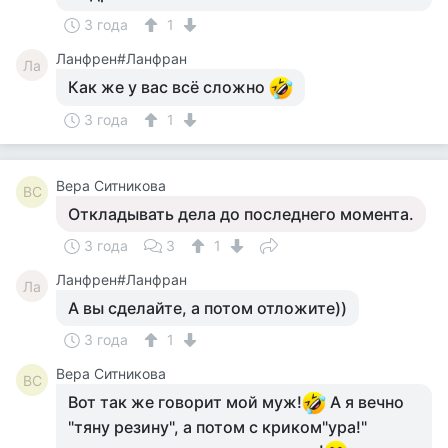
3 года
1
Ланфрен#Ланфран
Ла
Как же у вас всё сложно
3 года
1
Вера Ситникова
ВС
Откладывать дела до последнего момента.
3 года
3
1
Ланфрен#Ланфран
Ла
А вы сделайте, а потом отложите))
3 года
1
Вера Ситникова
ВС
Вот так же говорит мой муж!
А я вечно
"тяну резину", а потом с криком"ура!"