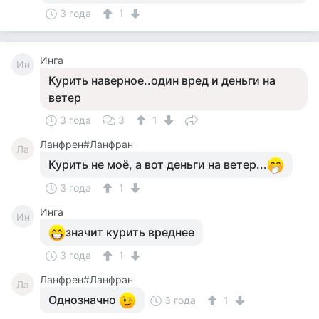
3 года
1
Инга
Ин
Курить наверное..один вред и деньги на
ветер
3 года
3
1
Ланфрен#Ланфран
Ла
Курить не моё, а вот деньги на ветер...
3 года
1
Инга
Ин
значит курить вреднее
3 года
1
Ланфрен#Ланфран
Ла
Однозначно
3 года
1