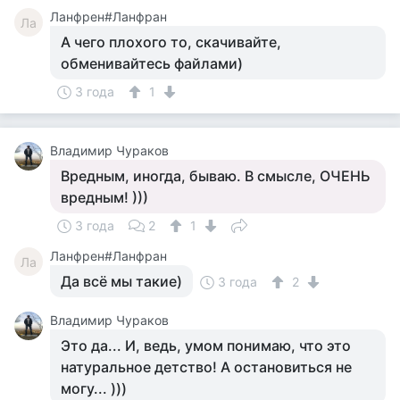
Ланфрен#Ланфран
Ла
А чего плохого то, скачивайте,
обменивайтесь файлами)
3 года
1
Владимир Чураков
Вредным, иногда, бываю. В смысле, ОЧЕНЬ
вредным! )))
3 года
2
1
Ланфрен#Ланфран
Ла
Да всё мы такие)
3 года
2
Владимир Чураков
Это да... И, ведь, умом понимаю, что это
натуральное детство! А остановиться не
могу... )))