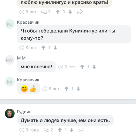
люблю кунилингус и красиво врать!
8 лет
3
0
Красавчик
Кр
Чтобы тебе делали Кунилингус или ты
кому-то?
8 лет
1
М М
ММ
мне конечно!
8 лет
1
Красавчик
Кр
8 лет
1
Гудвин
Думать о людях лучше,чем они есть.
3 года
2
1