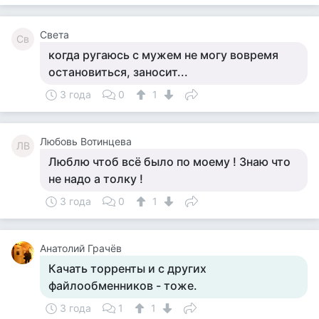
Света
Св
когда ругаюсь с мужем не могу вовремя
остановиться, заносит...
3 года
0
1
Любовь Вотинцева
ЛВ
Люблю чтоб всё было по моему ! Знаю что
не надо а толку !
3 года
0
1
Анатолий Грачёв
Качать торренты и с других
файлообменников - тоже.
3 года
1
1