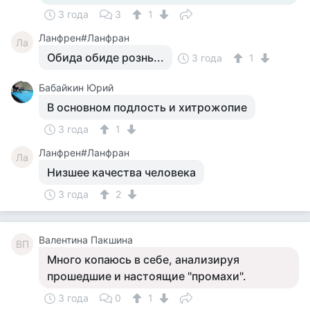
3 года
3
1
Ланфрен#Ланфран
Ла
Обида обиде рознь...
3 года
1
Бабайкин Юрий
В основном подлость и хитрожопие
3 года
1
Ланфрен#Ланфран
Ла
Низшее качества человека
3 года
2
Валентина Пакшина
ВП
Много копаюсь в себе, анализируя
прошедшие и настоящие "промахи".
3 года
0
1