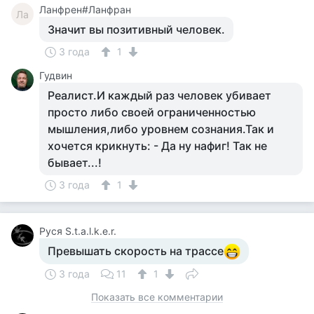
Ланфрен#Ланфран
Ла
Значит вы позитивный человек.
3 года
1
Гудвин
Реалист.И каждый раз человек убивает
просто либо своей ограниченностью
мышления,либо уровнем сознания.Так и
хочется крикнуть: - Да ну нафиг! Так не
бывает...!
3 года
1
Руся S.t.a.l.k.e.r.
Превышать скорость на трассе
3 года
11
1
Показать все комментарии