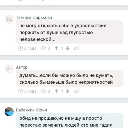
Татьяна Царькова
ТЦ
не могу отказать себе в удовольствии
поржать от души над глупостью
человеческой...
3 года
0
1
Автор
Ав
думать...если бы можно было не думать,
сколько бы меньше было неприятностей
3 года
0
1
Бабайкин Юрий
обид не прощаю,но не мщу а просто
перестаю замечать людей кто мне гадил