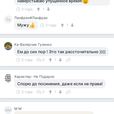
наверстываю упущенное время!
3 года
1
Ланфрен#Ланфран
Ла
Мужу
3 года
1
Ка-Валерчик Гузенко
Ем до сих пор ! Это так рассточительно ))((
3 года
0
1
Характер- Не Подарок
Спорю до посинения, даже если не права!
3 года
0
1
М М
ММ