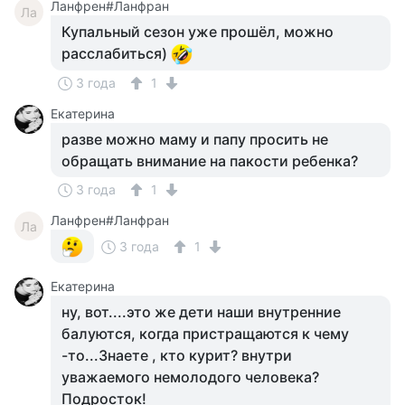
Ланфрен#Ланфран
Ла
Купальный сезон уже прошёл, можно
расслабиться)
3 года
1
Екатерина
разве можно маму и папу просить не
обращать внимание на пакости ребенка?
3 года
1
Ланфрен#Ланфран
Ла
3 года
1
Екатерина
ну, вот....это же дети наши внутренние
балуются, когда пристращаются к чему
-то...Знаете , кто курит? внутри
уважаемого немолодого человека?
Подросток!