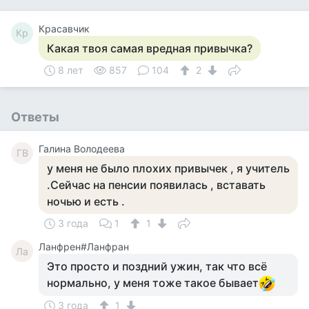
Красавчик
Кр
Какая твоя самая вредная привычка?
8 лет
857
104
2
Ответы
Галина Володеева
ГВ
у меня не было плохих привычек , я учитель
.Сейчас на пенсии появилась , вставать
ночью и есть .
3 года
1
1
Ланфрен#Ланфран
Ла
Это просто и поздний ужин, так что всё
нормально, у меня тоже такое бывает
3 года
1