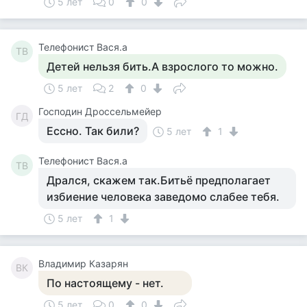
5 лет
0
0
Телефонист Вася.а
ТВ
Детей нельзя бить.А взрослого то можно.
5 лет
2
0
Господин Дроссельмейер
ГД
Ессно. Так били?
5 лет
1
Телефонист Вася.а
ТВ
Дрался, скажем так.Битьё предполагает
избиение человека заведомо слабее тебя.
5 лет
1
Владимир Казарян
ВК
По настоящему - нет.
5 лет
0
0