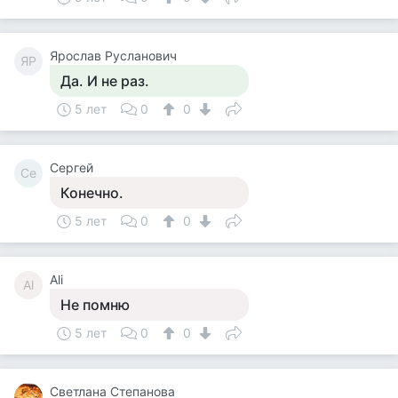
Ярослав Русланович
ЯР
Да. И не раз.
5 лет
0
0
Сергей
Се
Конечно.
5 лет
0
0
Ali
Al
Не помню
5 лет
0
0
Светлана Степанова