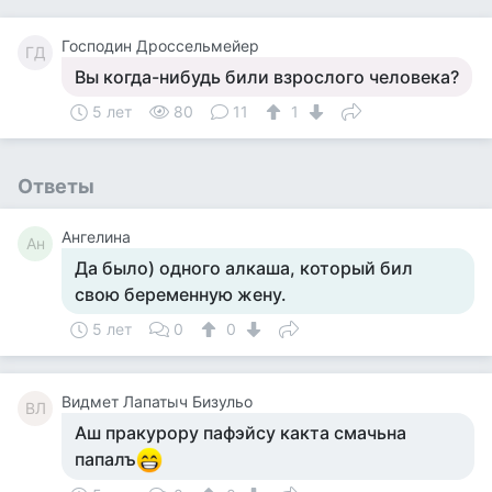
Господин Дроссельмейер
ГД
Вы когда-нибудь били взрослого человека?
5 лет
80
11
1
Ответы
Ангелина
Ан
Да было) одного алкаша, который бил
свою беременную жену.
5 лет
0
0
Видмет Лапатыч Бизульо
ВЛ
Аш пракурору пафэйсу какта смачьна
папалъ