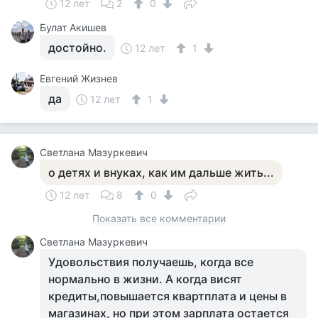
12 лет
2
0
Булат Акишев
достойно.
12 лет
1
Евгений Жизнев
да
12 лет
1
Светлана Мазуркевич
о детях и внуках, как им дальше жить...
12 лет
8
0
Показать все комментарии
Светлана Мазуркевич
Удовольствия получаешь, когда все
нормально в жизни. А когда висят
кредиты,повышается квартплата и цены в
магазинах, но при этом зарплата остается