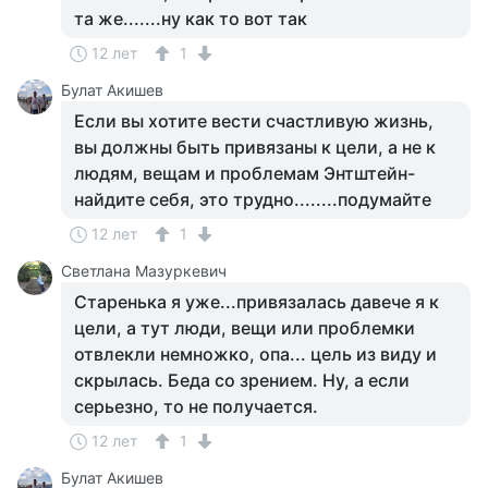
та же.......ну как то вот так
12 лет
1
Булат Акишев
Если вы хотите вести счастливую жизнь,
вы должны быть привязаны к цели, а не к
людям, вещам и проблемам Энтштейн-
найдите себя, это трудно........подумайте
12 лет
1
Светлана Мазуркевич
Старенька я уже...привязалась давече я к
цели, а тут люди, вещи или проблемки
отвлекли немножко, опа... цель из виду и
скрылась. Беда со зрением. Ну, а если
серьезно, то не получается.
12 лет
1
Булат Акишев