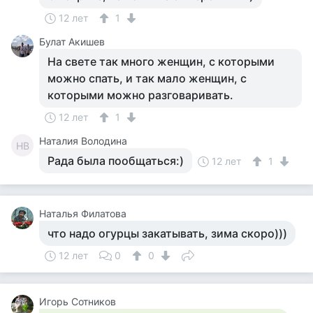
12 лет
1
Булат Акишев
На свете так много женщин, с которыми
можно спать, и так мало женщин, с
которыми можно разговаривать.
12 лет
1
Наталия Володина
НВ
Рада была пообщаться:)
12 лет
1
Наталья Филатова
что надо огурцы закатывать, зима скоро)))
12 лет
0
0
Игорь Сотников