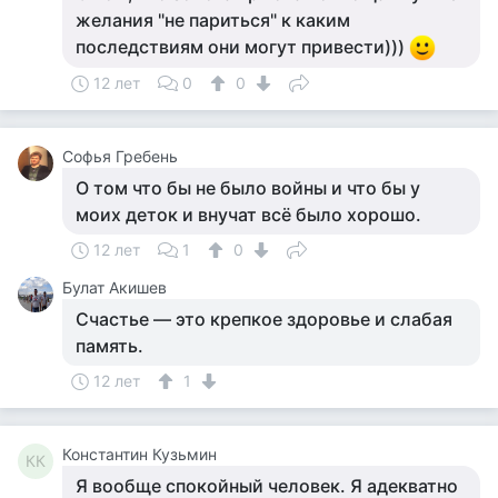
желания "не париться" к каким
последствиям они могут привести)))
12 лет
0
0
Софья Гребень
О том что бы не было войны и что бы у
моих деток и внучат всё было хорошо.
12 лет
1
0
Булат Акишев
Счастье — это крепкое здоровье и слабая
память.
12 лет
1
Константин Кузьмин
КК
Я вообще спокойный человек. Я адекватно