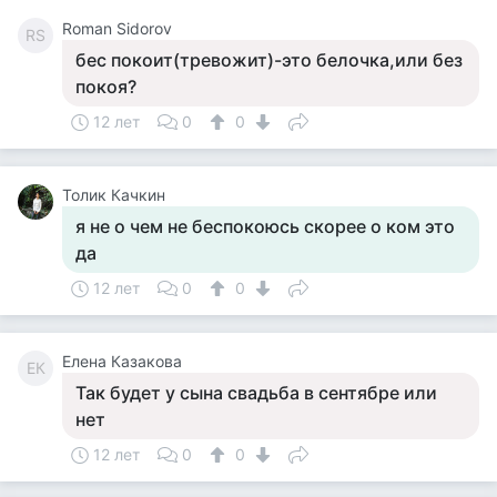
Roman Sidorov
RS
бес покоит(тревожит)-это белочка,или без
покоя?
12 лет
0
0
Толик Качкин
я не о чем не беспокоюсь скорее о ком это
да
12 лет
0
0
Елена Казакова
ЕК
Так будет у сына свадьба в сентябре или
нет
12 лет
0
0