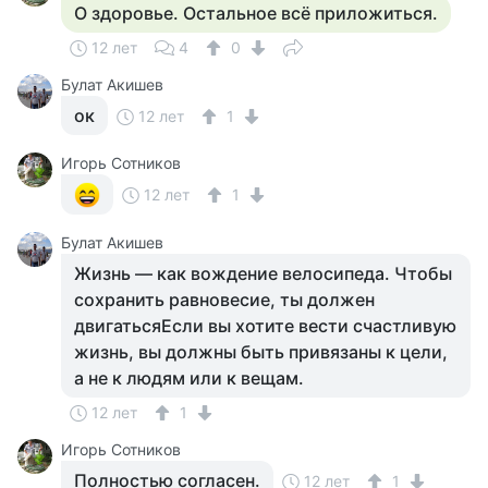
О здоровье. Остальное всё приложиться.
12 лет
4
0
Булат Акишев
ок
12 лет
1
Игорь Сотников
12 лет
1
Булат Акишев
Жизнь — как вождение велосипеда. Чтобы
сохранить равновесие, ты должен
двигатьсяЕсли вы хотите вести счастливую
жизнь, вы должны быть привязаны к цели,
а не к людям или к вещам.
12 лет
1
Игорь Сотников
Полностью согласен.
12 лет
1