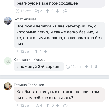
реагирую на всё происходящее
12 лет
2
0
Булат Акишев
Все люди делятся на две категории: те, с
которыми легко, и также легко без них, и
те, с которыми сложно, но невозможно без
них.
12 лет
1
Константин Кузьмин
КК
я пожалуй 2-й вариант
12 лет
1
Татьяна Гребенюк
Как бы так скинуть с пяток кг, но при этом
ни в чём себе не отказывать?
12 лет
4
0