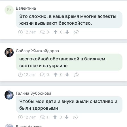
Валентина
Ва
Это сложно, в наше время многие аспекты
жизни вызывают беспокойство.
12 лет
0
0
Сайлау Жылкайдаров
неспокойной обстановкой в ближнем
востоке и на украине
12 лет
0
0
Галина Зубронова
Чтобы мои дети и внуки жыли счастливо и
были здоровыми
12 лет
1
0
Булат Акишев