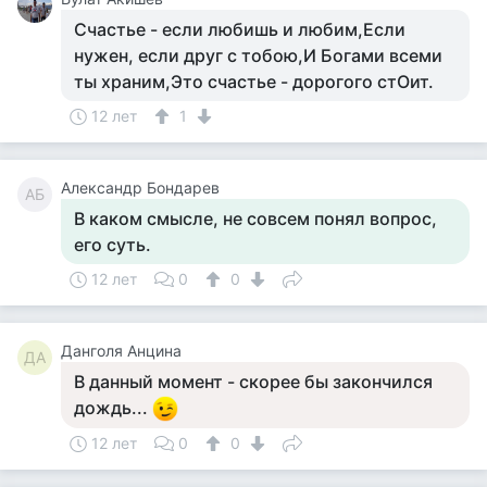
Счастье - если любишь и любим,Если
нужен, если друг с тобою,И Богами всеми
ты храним,Это счастье - дорогого стОит.
12 лет
1
Александр Бондарев
АБ
В каком смысле, не совсем понял вопрос,
его суть.
12 лет
0
0
Данголя Анцина
ДА
В данный момент - скорее бы закончился
дождь...
12 лет
0
0