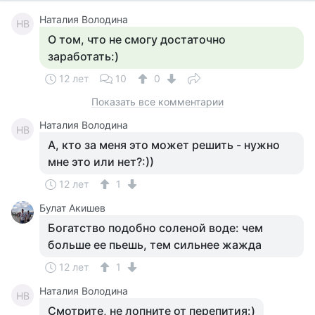
Наталия Володина
НВ
О том, что не смогу достаточно
заработать:)
12 лет
10
0
Показать все комментарии
Наталия Володина
НВ
А, кто за меня это может решить - нужно
мне это или нет?:))
12 лет
1
Булат Акишев
Богатство подобно соленой воде: чем
больше ее пьешь, тем сильнее жажда
12 лет
1
Наталия Володина
НВ
Смотрите, не лопните от перепития:)