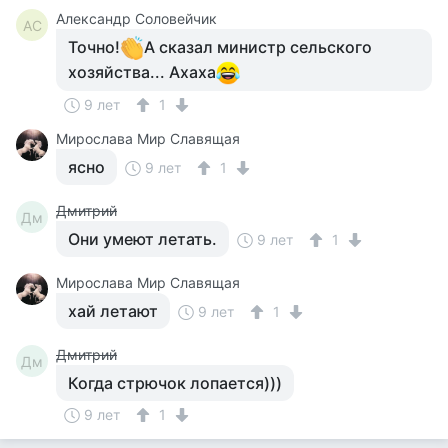
Александр Соловейчик
АС
Точно!
А сказал министр сельского
хозяйства... Ахаха
9 лет
1
Мирослава Мир Славящая
ясно
9 лет
1
Дмитрий
Дм
Они умеют летать.
9 лет
1
Мирослава Мир Славящая
хай летают
9 лет
1
Дмитрий
Дм
Когда стрючок лопается)))
9 лет
1