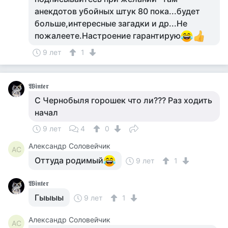
анекдотов убойных штук 80 пока...будет
больше,интересные загадки и др...Не
пожалеете.Настроение гарантирую
9 лет
1
𝖂𝖎𝖓𝖙𝖊𝖗
С Чернобыля горошек что ли??? Раз ходить
начал
9 лет
4
0
Александр Соловейчик
АС
Оттуда родимый
9 лет
1
𝖂𝖎𝖓𝖙𝖊𝖗
Гыыыы
9 лет
1
Александр Соловейчик
АС