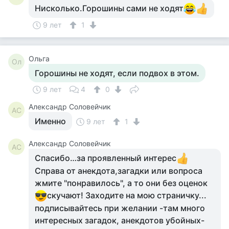
Нисколько.Горошины сами не ходят
9 лет
1
Ольга
Ол
Горошины не ходят, если подвох в этом.
9 лет
4
0
Александр Соловейчик
АС
Именно
9 лет
1
Александр Соловейчик
АС
Спасибо…за проявленный интерес
Справа от анекдота,загадки или вопроса
жмите "понравилось", а то они без оценок
скучают! Заходите на мою страничку...
подписывайтесь при желании -там много
интересных загадок, анекдотов убойных-