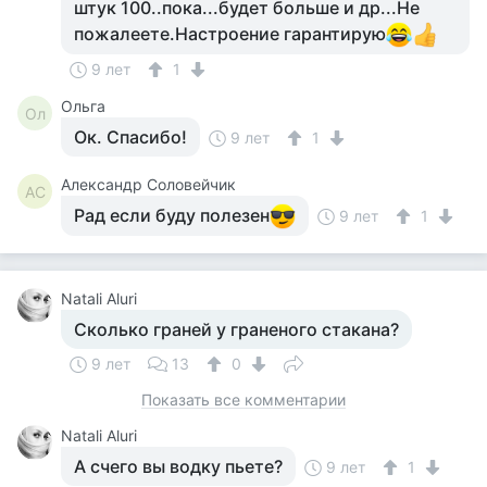
штук 100..пока...будет больше и др...Не
пожалеете.Настроение гарантирую
9 лет
1
Ольга
Ол
Ок. Спасибо!
9 лет
1
Александр Соловейчик
АС
Рад если буду полезен
9 лет
1
Natali Aluri
Сколько граней у граненого стакана?
9 лет
13
0
Показать все комментарии
Natali Aluri
А счего вы водку пьете?
9 лет
1