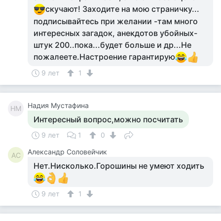
скучают! Заходите на мою страничку...
подписывайтесь при желании -там много
интересных загадок, анекдотов убойных-
штук 200..пока...будет больше и др...Не
пожалеете.Настроение гарантирую
9 лет
1
Надия Мустафина
НМ
Интересный вопрос,можно посчитать
9 лет
1
0
Александр Соловейчик
АС
Нет.Нисколько.Горошины не умеют ходить
9 лет
1