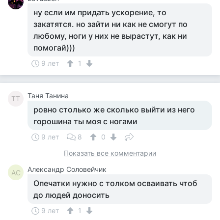
ну если им придать ускорение, то
закатятся. но зайти ни как не смогут по
любому, ноги у них не вырастут, как ни
помогай)))
9 лет
1
Таня Танина
ТТ
ровно столько же сколько выйти из него
горошина ты моя с ногами
9 лет
8
0
Показать все комментарии
Александр Соловейчик
АС
Опечатки нужно с толком осваивать чтоб
до людей доносить
9 лет
1