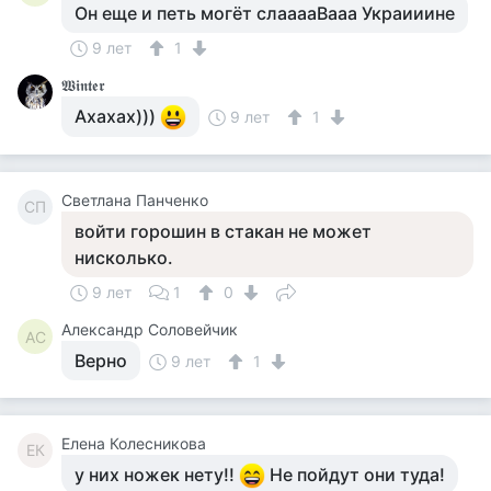
Он еще и петь могёт слааааВааа Украииине
9 лет
1
𝖂𝖎𝖓𝖙𝖊𝖗
Ахахах)))
9 лет
1
Светлана Панченко
СП
войти горошин в стакан не может
нисколько.
9 лет
1
0
Александр Соловейчик
АС
Верно
9 лет
1
Елена Колесникова
ЕК
у них ножек нету!!
Не пойдут они туда!