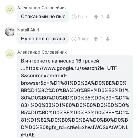
Александр Соловейчик
АС
Стаканами не пью
9 лет
1
Natali Aluri
Ну по пол стакана
9 лет
1
Александр Соловейчик
АС
В интернете написано 16 граней
...https://www.google.ru/search?ie=UTF-
8&source=android-
browser&q=%D1%81%D0%BA%D0%BE%D0%
BB%D1%8C%D0%BA%D0%BE+%D0%B3%D1%
80%D0%B0%D0%BD%D0%B5%D0%B9+%D1%
83+%D0%B3%D1%80%D0%B0%D0%BD%D0%
B5%D0%BD%D0%BE%D0%B3%D0%BE+%D1%
81%D1%82%D0%B0%D0%BA%D0%B0%D0%B
D%D0%B0&gfe_rd=cr&ei=xhwJWOSxAtWDNL
iFtrAE