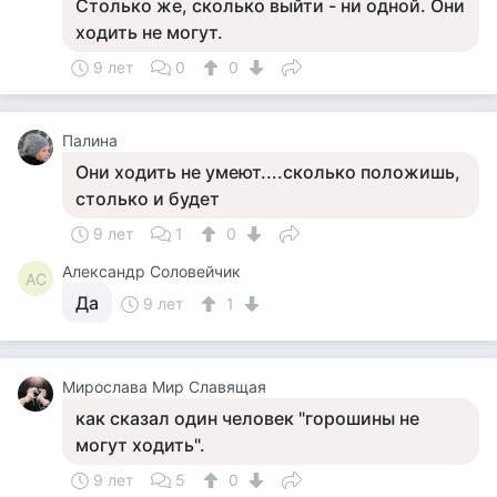
Столько же, сколько выйти - ни одной. Они
ходить не могут.
9 лет
0
0
Палина
Они ходить не умеют....сколько положишь,
столько и будет
9 лет
1
0
Александр Соловейчик
АС
Да
9 лет
1
Мирослава Мир Славящая
как сказал один человек "горошины не
могут ходить".
9 лет
5
0