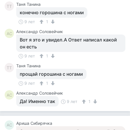
Таня Танина
ТТ
конечно горошина с ногами
9 лет
1
Александр Соловейчик
АС
Вот я это и увидел.А Ответ написал какой
он есть
9 лет
1
Таня Танина
ТТ
прощай горошина с ногами
9 лет
1
Александр Соловейчик
АС
Да! Именно так
9 лет
1
Ариша Сибирячка
АС