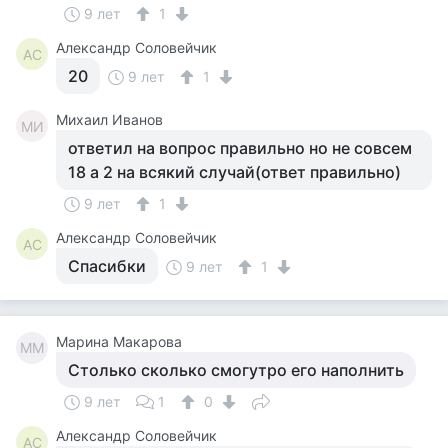
9 лет
1
Александр Соловейчик
АС
20
9 лет
1
Михаил Иванов
МИ
ответил на вопрос правильно но не совсем
18 а 2 на всякий случай(ответ правильно)
9 лет
1
Александр Соловейчик
АС
Спасибки
9 лет
1
Марина Макарова
ММ
Столько сколько смогутро его наполнить
9 лет
1
0
Александр Соловейчик
АС