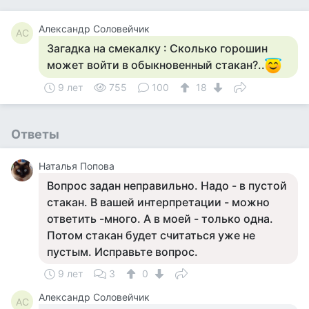
Александр Соловейчик
АС
Загадка на смекалку : Сколько горошин
может войти в обыкновенный стакан?..
9 лет
755
100
18
Ответы
Наталья Попова
Вопрос задан неправильно. Надо - в пустой
стакан. В вашей интерпретации - можно
ответить -много. А в моей - только одна.
Потом стакан будет считаться уже не
пустым. Исправьте вопрос.
9 лет
3
0
Александр Соловейчик
АС