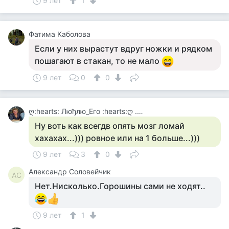
9 лет
1
Фатима Каболова
Если у них вырастут вдруг ножки и рядком
пошагают в стакан, то не мало
9 лет
0
0
ღ:hearts: Люђлю_Его :hearts:ღ .....
Ну воть как всегдв опять мозг ломай
хахахах...))) ровное или на 1 больше...)))
9 лет
3
0
Александр Соловейчик
АС
Нет.Нисколько.Горошины сами не ходят..
9 лет
1