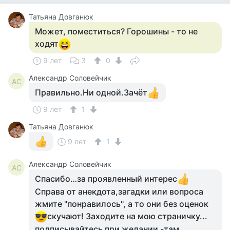
Татьяна Довганюк
Может, поместиться? Горошины - то не
ходят
9 лет
3
0
Александр Соловейчик
АС
Правильно.Ни одной.Зачёт
9 лет
1
Татьяна Довганюк
9 лет
1
Александр Соловейчик
АС
Спасибо…за проявленный интерес
Справа от анекдота,загадки или вопроса
жмите "понравилось", а то они без оценок
скучают! Заходите на мою страничку...
подписывайтесь при желании -там