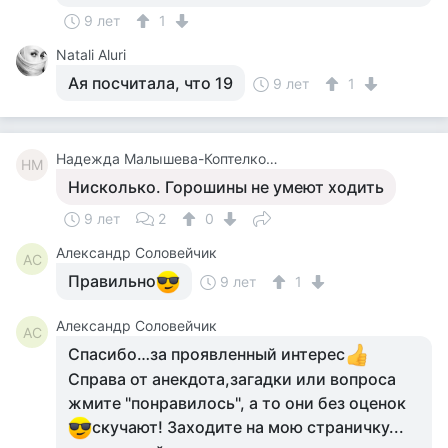
9 лет
1
Natali Aluri
Ая посчитала, что 19
9 лет
1
Надежда Малышева-Коптелкова
НМ
Нисколько. Горошины не умеют ходить
9 лет
2
0
Александр Соловейчик
АС
Правильно
9 лет
1
Александр Соловейчик
АС
Спасибо…за проявленный интерес
Справа от анекдота,загадки или вопроса
жмите "понравилось", а то они без оценок
скучают! Заходите на мою страничку...