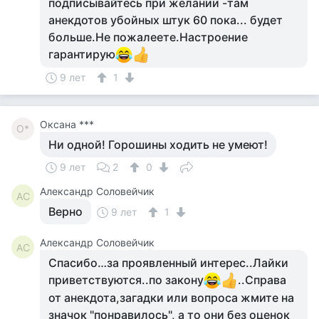
подписывайтесь при желании -там
анекдотов убойных штук 60 пока... будет
больше.Не пожалеете.Настроение
гарантирую
9 лет
1
Оксана ***
О*
Ни одной! Горошины ходить не умеют!
9 лет
2
0
Александр Соловейчик
АС
Верно
9 лет
1
Александр Соловейчик
АС
Спасибо…за проявленный интерес..Лайки
приветствуются..по закону
..Справа
от анекдота,загадки или вопроса жмите на
значок "понравилось", а то они без оценок