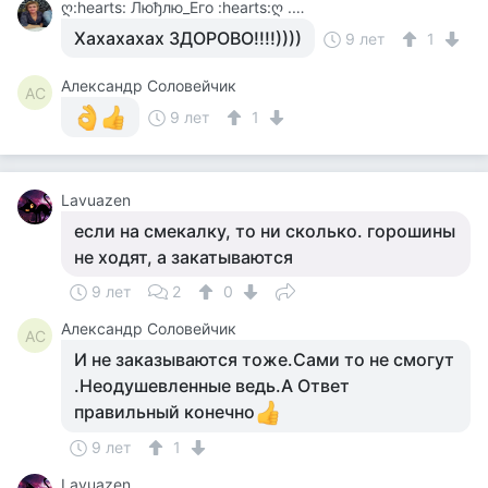
ღ:hearts: Люђлю_Его :hearts:ღ .....
Хахахахах ЗДОРОВО!!!!))))
9 лет
1
Александр Соловейчик
АС
9 лет
1
Lavuazen
если на смекалку, то ни сколько. горошины
не ходят, а закатываются
9 лет
2
0
Александр Соловейчик
АС
И не заказываются тоже.Сами то не смогут
.Неодушевленные ведь.А Ответ
правильный конечно
9 лет
1
Lavuazen