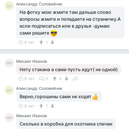
Александр Соловейчик
АС
На фотку мою жмите там дальше слово
вопросы жмите и попадаете на страничку.А
если подписаться или в друзья -думаю
сами решите
9 лет
1
Михаил Иванов
МИ
Нету стакана а сами пусть идут( не одной)
9 лет
5
0
Александр Соловейчик
АС
Верно,горошины сами не ходят
9 лет
1
Михаил Иванов
МИ
Сколько в коробка для охотника спичек