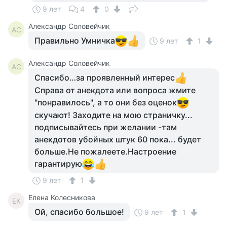
9 лет
4
0
Александр Соловейчик
АС
Правильно Умничка
9 лет
1
Александр Соловейчик
АС
Спасибо…за проявленный интерес
Справа от анекдота или вопроса жмите
"понравилось", а то они без оценок
скучают! Заходите на мою страничку...
подписывайтесь при желании -там
анекдотов убойных штук 60 пока... будет
больше.Не пожалеете.Настроение
гарантирую
9 лет
1
Елена Колесникова
ЕК
Ой, спасибо большое!
9 лет
1