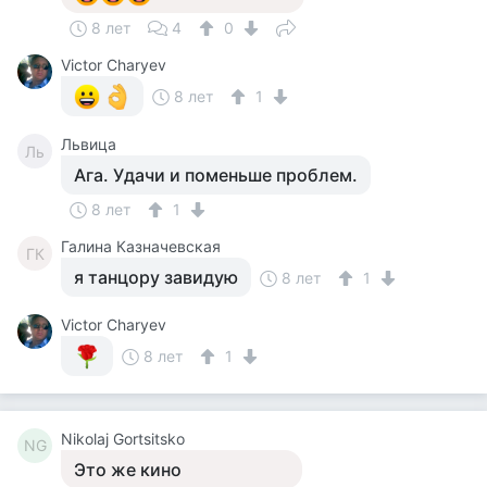
8 лет
4
0
Victor Charyev
8 лет
1
Львица
Ль
Ага. Удачи и поменьше проблем.
8 лет
1
Галина Казначевская
ГК
я танцору завидую
8 лет
1
Victor Charyev
8 лет
1
Nikolaj Gortsitsko
NG
Это же кино