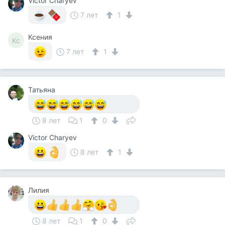
Victor Charyev
7 лет
1
Ксения
Кс
7 лет
1
Татьяна
8 лет
1
0
Victor Charyev
8 лет
1
Лилия
8 лет
1
0