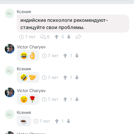
Ксения
Кс
индийские психологи рекомендуют-
станцуйте свои проблемы.
7 лет
6
0
Victor Charyev
7 лет
1
Ксения
Кс
7 лет
1
Victor Charyev
7 лет
1
Ксения
Кс
7 лет
1