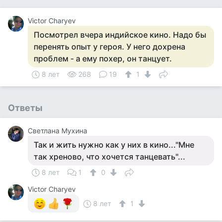
Victor Charyev
Посмотрел вчера индийское кино. Надо бы
перенять опыт у героя. У него дохрена
проблем - а ему похер, он танцует.
8 лет
268
19
1
Ответы
Светлана Мухина
Так и жить нужно как у них в кино..."Мне
так хреново, что хочется танцевать"...
8 лет
1
0
Victor Charyev
8 лет
1