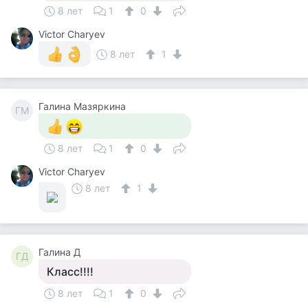
8 лет
1
0
Victor Charyev
8 лет
1
Галина Мазяркина
ГМ
8 лет
1
0
Victor Charyev
8 лет
1
Галина Д
ГД
Класс!!!!
8 лет
1
0