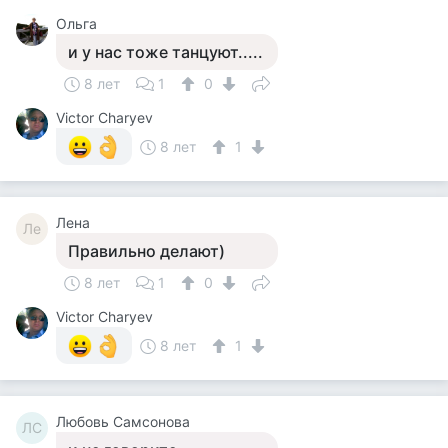
Ольга
и у нас тоже танцуют.....
8 лет
1
0
Victor Charyev
8 лет
1
Лена
Ле
Правильно делают)
8 лет
1
0
Victor Charyev
8 лет
1
Любовь Самсонова
ЛС