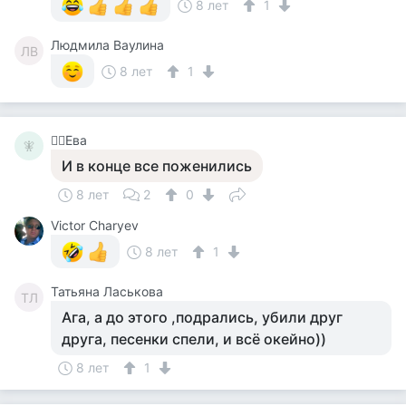
8 лет
1
Людмила Ваулина
ЛВ
8 лет
1
🧚‍♀️Ева
🧚‍
И в конце все поженились
8 лет
2
0
Victor Charyev
8 лет
1
Татьяна Ласькова
ТЛ
Ага, а до этого ,подрались, убили друг
друга, песенки спели, и всё окейно))
8 лет
1