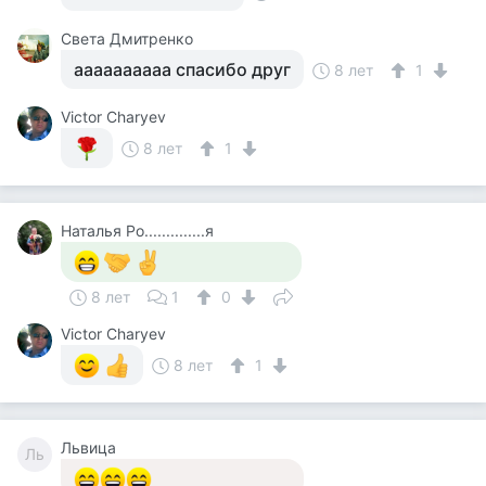
Света Дмитренко
аааааааааа спасибо друг
8 лет
1
Victor Charyev
8 лет
1
Наталья Ро..............я
8 лет
1
0
Victor Charyev
8 лет
1
Львица
Ль