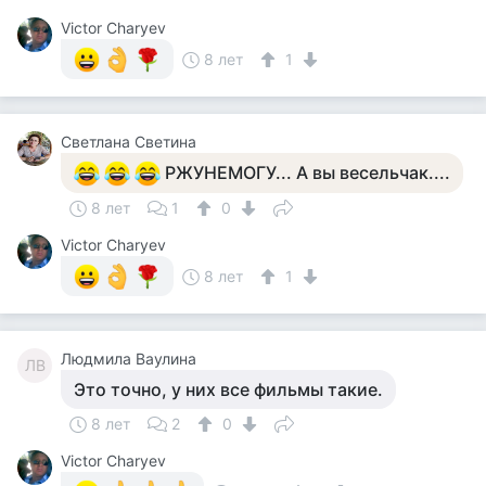
Victor Charyev
8 лет
1
Светлана Светина
РЖУНЕМОГУ... А вы весельчак....
8 лет
1
0
Victor Charyev
8 лет
1
Людмила Ваулина
ЛВ
Это точно, у них все фильмы такие.
8 лет
2
0
Victor Charyev