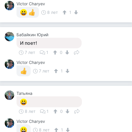
Victor Charyev
8 лет
1
Бабайкин Юрий
И поет!
7 лет
1
0
Victor Charyev
7 лет
1
Татьяна
8 лет
1
0
Victor Charyev
8 лет
1