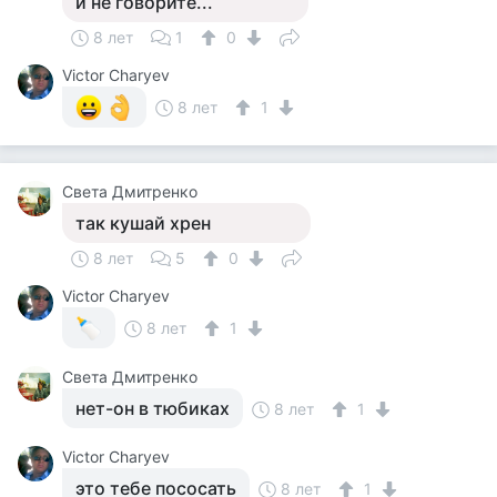
и не говорите...
8 лет
1
0
Victor Charyev
8 лет
1
Света Дмитренко
так кушай хрен
8 лет
5
0
Victor Charyev
8 лет
1
Света Дмитренко
нет-он в тюбиках
8 лет
1
Victor Charyev
это тебе пососать
8 лет
1