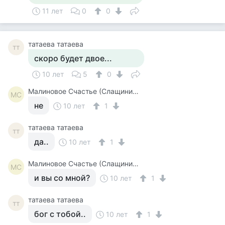
11 лет
0
0
татаева татаева
тт
скоро будет двое...
10 лет
5
0
Малиновое Счастье (Слащинина)
МС
не
10 лет
1
татаева татаева
тт
да..
10 лет
1
Малиновое Счастье (Слащинина)
МС
и вы со мной?
10 лет
1
татаева татаева
тт
бог с тобой..
10 лет
1