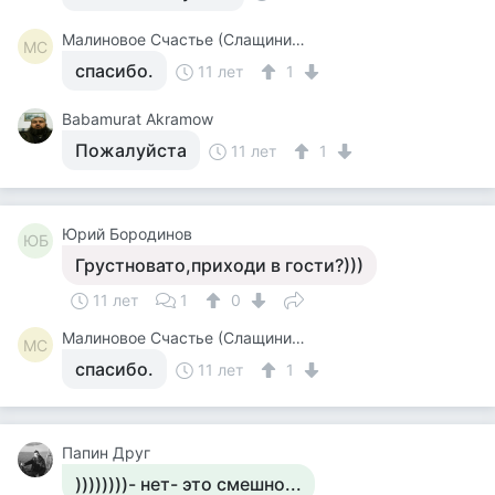
Малиновое Счастье (Слащинина)
МС
спасибо.
11 лет
1
Babamurat Akramow
Пожалуйста
11 лет
1
Юрий Бородинов
ЮБ
Грустновато,приходи в гости?)))
11 лет
1
0
Малиновое Счастье (Слащинина)
МС
спасибо.
11 лет
1
Папин Друг
))))))))- нет- это смешно...