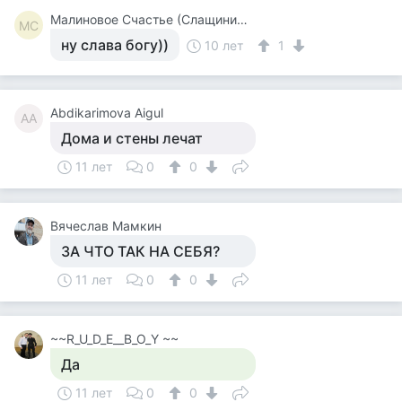
Малиновое Счастье (Слащинина)
МС
ну слава богу))
10 лет
1
Abdikarimova Aigul
AA
Дома и стены лечат
11 лет
0
0
Вячеслав Мамкин
ЗА ЧТО ТАК НА СЕБЯ?
11 лет
0
0
~~R_U_D_E__B_O_Y ~~
Да
11 лет
0
0