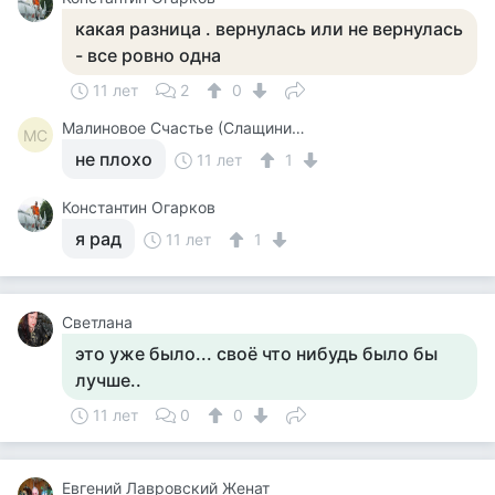
какая разница . вернулась или не вернулась
- все ровно одна
11 лет
2
0
Малиновое Счастье (Слащинина)
МС
не плохо
11 лет
1
Константин Огарков
я рад
11 лет
1
Светлана
это уже было... своё что нибудь было бы
лучше..
11 лет
0
0
Евгений Лавровский Женат