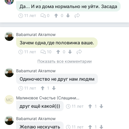
Да... И из дома нормально не уйти. Засада
11 лет
0
0
Babamurat Akramow
Зачем одна,где половинка ваше.
11 лет
10
0
Показать все комментарии
Babamurat Akramow
Одиночество не друг нам людям
11 лет
1
Малиновое Счастье (Слащинина)
МС
друг ещё какой)))
11 лет
1
Babamurat Akramow
Желаю нескучать
11 лет
1