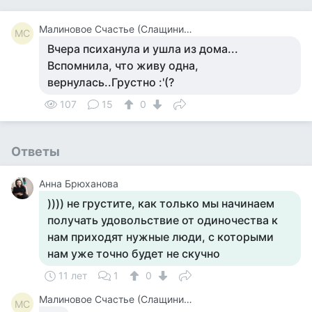
Малиновое Счастье (Слащинина)
МС
Вчера психанула и ушла из дома...
Вспомнила, что живу одна,
вернулась..Грустно :'(?
107
15
0
Ответы
Анна Брюханова
)))) не грустите, как только мы начинаем
получать удовольствие от одиночества к
нам приходят нужные люди, с которыми
нам уже точно будет не скучно
11 лет
1
0
Малиновое Счастье (Слащинина)
МС