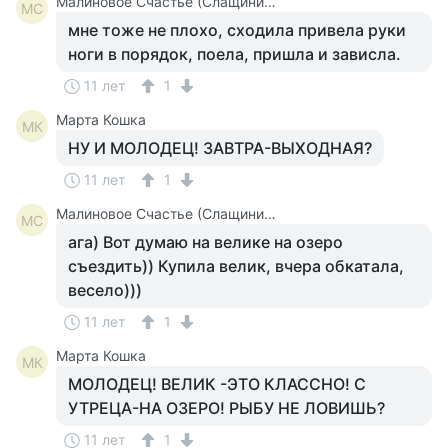
Малиновое Счастье (Слащинина)
МС
мне тоже не плохо, сходила привела руки
ноги в порядок, поела, пришла и зависла.
11 лет
1
Марта Кошка
МК
НУ И МОЛОДЕЦ! ЗАВТРА-ВЫХОДНАЯ?
11 лет
1
Малиновое Счастье (Слащинина)
МС
ага) Вот думаю на велике на озеро
съездить)) Купила велик, вчера обкатала,
весело)))
11 лет
1
Марта Кошка
МК
МОЛОДЕЦ! ВЕЛИК -ЭТО КЛАССНО! С
УТРЕЦА-НА ОЗЕРО! РЫБУ НЕ ЛОВИШЬ?
11 лет
1