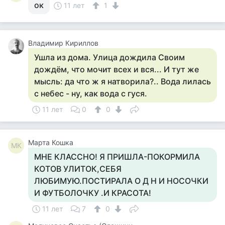
ок
11 лет
1
Владимир Кириллов
Ушла из дома. Улица дождила Своим
дождём, что мочит всех и вся... И тут же
мысль: да что ж я натворила?.. Вода лилась
с небес - ну, как вода с гуся.
11 лет
0
0
Марта Кошка
МК
МНЕ КЛАССНО! Я ПРИШЛА-ПОКОРМИЛА
КОТОВ УЛИТОК,СЕБЯ
ЛЮБИМУЮ.ПОСТИРАЛА О Д Н И НОСОЧКИ
И ФУТБОЛОЧКУ .И КРАСОТА!
11 лет
7
0