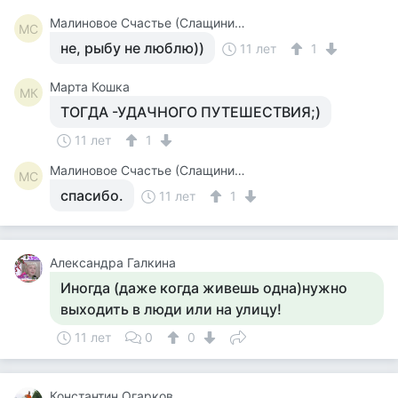
Малиновое Счастье (Слащинина)
МС
не, рыбу не люблю))
11 лет
1
Марта Кошка
МК
ТОГДА -УДАЧНОГО ПУТЕШЕСТВИЯ;)
11 лет
1
Малиновое Счастье (Слащинина)
МС
спасибо.
11 лет
1
Александра Галкина
Иногда (даже когда живешь одна)нужно
выходить в люди или на улицу!
11 лет
0
0
Константин Огарков