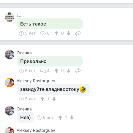
L….
Есть такое
5 лет
0
0
Оленка
Прикольно
5 лет
4
0
Aleksey Rastorguev
завидуйте владивостоку
5 лет
1
Оленка
Неа)
5 лет
1
Aleksey Rastorguev