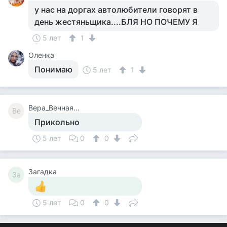
у нас на доргах автолюбители говорят в
день жестяньщика....БЛЯ НО ПОЧЕМУ Я
5 лет
1
Оленка
Понимаю
5 лет
1
Вера_Вечная...
Ве
Прикольно
5 лет
0
0
Загадка
За
5 лет
0
0