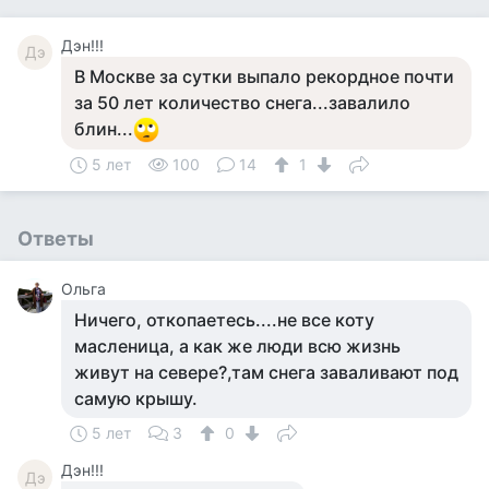
Дэн!!!
Дэ
В Москве за сутки выпало рекордное почти
за 50 лет количество снега...завалило
блин...
5 лет
100
14
1
Ответы
Ольга
Ничего, откопаетесь....не все коту
масленица, а как же люди всю жизнь
живут на севере?,там снега заваливают под
самую крышу.
5 лет
3
0
Дэн!!!
Дэ