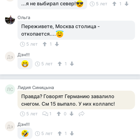
...я не выбирал север!
5 лет
1
Ольга
Переживете, Москва столица -
откопается....
5 лет
1
Дэн!!!
Дэ
5 лет
1
Лидия Синицына
ЛС
Правда? Говорят Германию завалило
снегом. См 15 выпало. У них коллапс!
5 лет
1
0
Дэн!!!
Дэ
5 лет
1