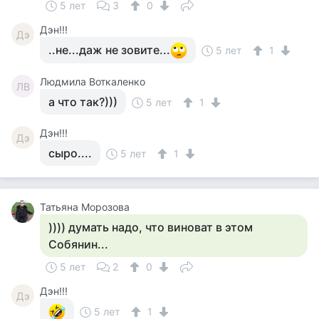
5 лет
3
0
Дэн!!!
Дэ
..не...даж не зовите...
5 лет
1
Людмила Воткаленко
ЛВ
а что так?)))
5 лет
1
Дэн!!!
Дэ
сыро....
5 лет
1
Татьяна Морозова
)))) думать надо, что виноват в этом
Собянин...
5 лет
2
0
Дэн!!!
Дэ
5 лет
1