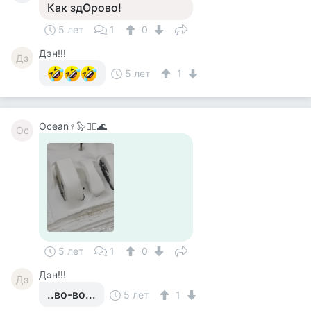
Как здОрово!
5 лет
1
0
Дэн!!!
Дэ
5 лет
1
Ocean♀️🦭🧞‍♀️🌊
Oc
5 лет
1
0
Дэн!!!
Дэ
..во-во...
5 лет
1