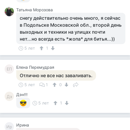
Татьяна Морозова
снегу действительно очень много, я сейчас
в Подольске Московской обл., второй день
выходных и техники на улицах почти
нет...но всегда есть *жопа* для битья...))
5 лет
1
Елена Перемудрая
ЕП
Отлично не все нас заваливать.
5 лет
1
0
Дэн!!!
Дэ
5 лет
1
Ирина
Ир