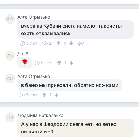
Алла Огрызько
АО
вчера на Кубани снега намело, таксисты
ехать отказывались
5 лет
2
0
Дэн!!!
Дэ
5 лет
1
Алла Огрызько
АО
в баню мы приехали, обратно ножками
5 лет
1
Людмила Воткаленко
ЛВ
А у нас в Феодосии снега нет, но ветер
сильный и -3