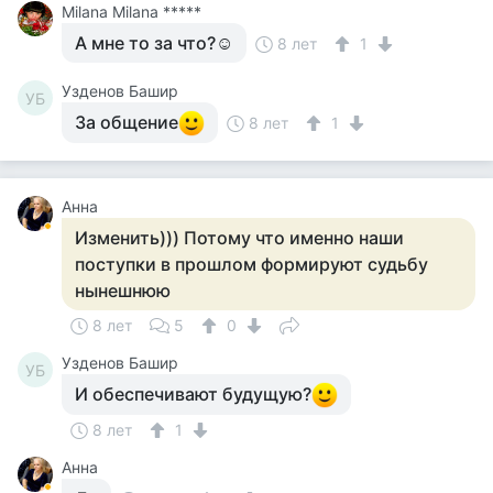
Milana Milana *****
А мне то за что?☺
8 лет
1
Узденов Башир
УБ
За общение
8 лет
1
Анна
Изменить))) Потому что именно наши
поступки в прошлом формируют судьбу
нынешнюю
8 лет
5
0
Узденов Башир
УБ
И обеспечивают будущую?
8 лет
1
Анна