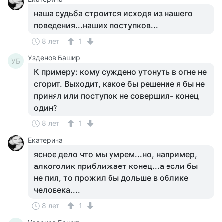
наша судьба строится исходя из нашего
поведения...наших поступков...
8 лет
1
Узденов Башир
УБ
К примеру: кому суждено утонуть в огне не
сгорит. Выходит, какое бы решение я бы не
принял или поступок не совершил- конец
один?
8 лет
1
Екатерина
ясное дело что мы умрем...но, например,
алкоголик приближает конец...а если бы
не пил, то прожил бы дольше в облике
человека....
8 лет
1