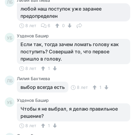
Лилия Бахтиева
ЛБ
любой наш поступок уже заранее
предопределен
8 лет
6
0
Узденов Башир
УБ
Если так, тогда зачем ломать голову как
поступить? Совершай то, что первое
пришло в голову.
8 лет
1
Лилия Бахтиева
ЛБ
выбор всегда есть
8 лет
1
Узденов Башир
УБ
Чтобы я не выбрал, я делаю правильное
решение?
8 лет
1