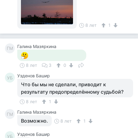
8 лет
1
Галина Мазяркина
ГМ
8 лет
3
0
Узденов Башир
УБ
Что бы мы не сделали, приводит к
результату предопределённому судьбой?
8 лет
1
Галина Мазяркина
ГМ
Возможно.
8 лет
1
Узденов Башир
УБ