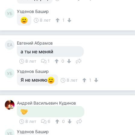
Узденов Башир
УБ
8 лет
1
Евгений Абрамов
ЕА
а ты не меняй
8 лет
1
0
Узденов Башир
УБ
Я не меняю
8 лет
1
Андрей Васильевич Кудинов
8 лет
6
0
Узденов Башир
УБ