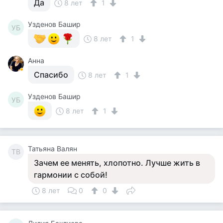
Да
8 лет
1
Узденов Башир
УБ
8 лет
1
Анна
Спасибо
8 лет
1
Узденов Башир
УБ
8 лет
1
Татьяна Валян
ТВ
Зачем ее менять, хлопотно. Лучше жить в
гармонии с собой!
8 лет
0
0