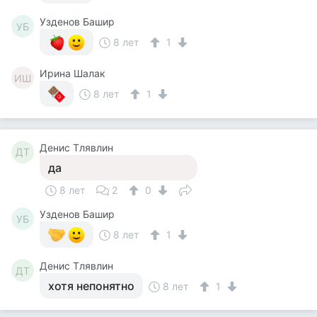
Узденов Башир
УБ
8 лет
1
Ирина Шалак
ИШ
8 лет
1
Денис Тлявлин
ДТ
да
8 лет
2
0
Узденов Башир
УБ
8 лет
1
Денис Тлявлин
ДТ
хотя непонятно
8 лет
1