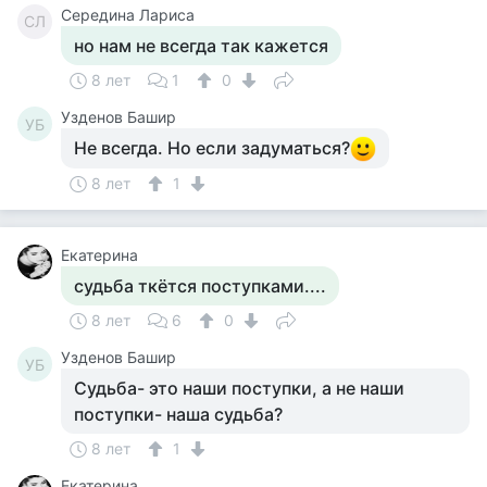
Середина Лариса
СЛ
но нам не всегда так кажется
8 лет
1
0
Узденов Башир
УБ
Не всегда. Но если задуматься?
8 лет
1
Екатерина
судьба ткётся поступками....
8 лет
6
0
Узденов Башир
УБ
Судьба- это наши поступки, а не наши
поступки- наша судьба?
8 лет
1
Екатерина