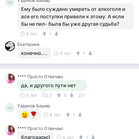
Узденов Башир
УБ
Ему было суждено умереть от алкоголя и
все его поступки привели к этому. А если
бы не пил- была бы уже другая судьба?
8 лет
1
Екатерина
конечно....
8 лет
1
**** Просто Отвечаю
да, и другого пути нет
8 лет
3
0
Узденов Башир
УБ
8 лет
1
**** Просто Отвечаю
благодарю)
8 лет
1