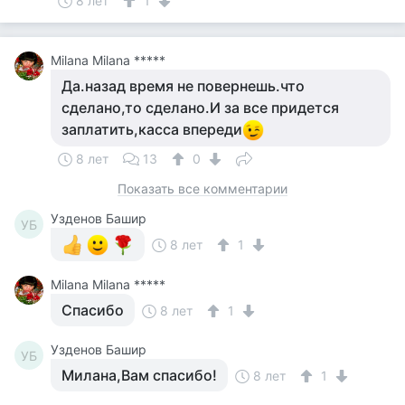
8 лет
1
Milana Milana *****
Да.назад время не повернешь.что
сделано,то сделано.И за все придется
заплатить,касса впереди
8 лет
13
0
Показать все комментарии
Узденов Башир
УБ
8 лет
1
Milana Milana *****
Спасибо
8 лет
1
Узденов Башир
УБ
Милана,Вам спасибо!
8 лет
1