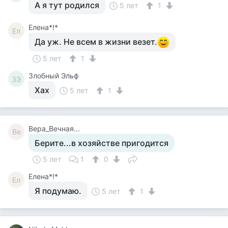
А я тут родился
5 лет
1
Елена*!*
Ел
Да уж. Не всем в жизни везет.
5 лет
1
Злобный Эльф
ЗЭ
Хах
5 лет
1
Вера_Вечная...
Ве
Берите...в хозяйстве пригодится
5 лет
1
0
Елена*!*
Ел
Я подумаю.
5 лет
1