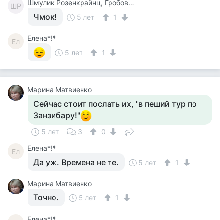
Шмулик Розенкрайнц, Гробовщик
ШР
Чмок!
5 лет
1
Елена*!*
Ел
5 лет
1
Марина Матвиенко
Сейчас стоит послать их, "в пеший тур по
Занзибару!"
5 лет
3
0
Елена*!*
Ел
Да уж. Времена не те.
5 лет
1
Марина Матвиенко
Точно.
5 лет
1
Елена*!*