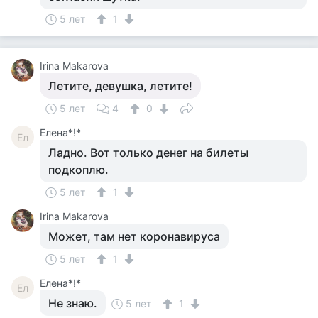
5 лет
1
Irina Makarova
Летите, девушка, летите!
5 лет
4
0
Елена*!*
Ел
Ладно. Вот только денег на билеты
подкоплю.
5 лет
1
Irina Makarova
Может, там нет коронавируса
5 лет
1
Елена*!*
Ел
Не знаю.
5 лет
1