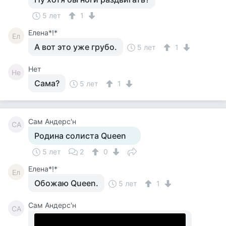
5 лет
1
Елена*!*
Ел
А вот это уже грубо.
5 лет
1
Нет
Не
Сама?
5 лет
1
Сам Андерс'н
СА
Родина солиста Queen
5 лет
2
0
Елена*!*
Ел
Обожаю Queen.
5 лет
1
Сам Андерс'н
СА