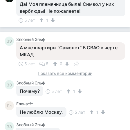
Да! Моя племянница была! Символ у них
верблюды! Не пожалеете!
5 лет
1
Злобный Эльф
ЗЭ
А мне квартиры "Самолет" В СВАО в черте
МКАД
5 лет
8
0
Показать все комментарии
Злобный Эльф
ЗЭ
Почему?
5 лет
1
Елена*!*
Ел
Не люблю Москву.
5 лет
1
Злобный Эльф
ЗЭ