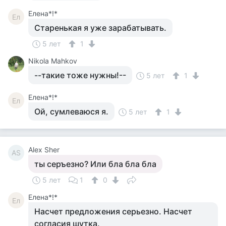
Елена*!*
Ел
Старенькая я уже зарабатывать.
5 лет
1
Nikola Mahkov
--такие тоже нужны!--
5 лет
1
Елена*!*
Ел
Ой, сумлеваюся я.
5 лет
1
Alex Sher
AS
ты серъезно? Или бла бла бла
5 лет
1
0
Елена*!*
Ел
Насчет предложения серьезно. Насчет
согласия шутка.