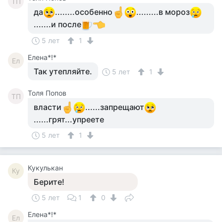
ТП
да
........особенно
.........в мороз
.......и после
5 лет
1
Елена*!*
Ел
Так утепляйте.
5 лет
1
Толя Попов
ТП
власти
......запрещают
......грят...упреете
5 лет
1
Кукулькан
Ку
Берите!
5 лет
1
0
Елена*!*
Ел