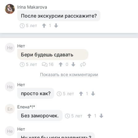
Irina Makarova
После экскурсии расскажите?
5 лет
1
Нет
Не
Бери будешь сдавать
5 лет
16
0
Показать все комментарии
Нет
Не
просто как?
5 лет
1
Елена*!*
Ел
Без заморочек.
5 лет
1
Нет
Не
Ну хотя бы ноги раздвигать?