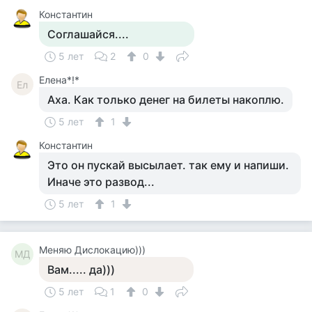
Константин
Соглашайся....
5 лет
2
0
Елена*!*
Ел
Аха. Как только денег на билеты накоплю.
5 лет
1
Константин
Это он пускай высылает. так ему и напиши.
Иначе это развод...
5 лет
1
Меняю Дислокацию)))
МД
Вам..... да)))
5 лет
1
0