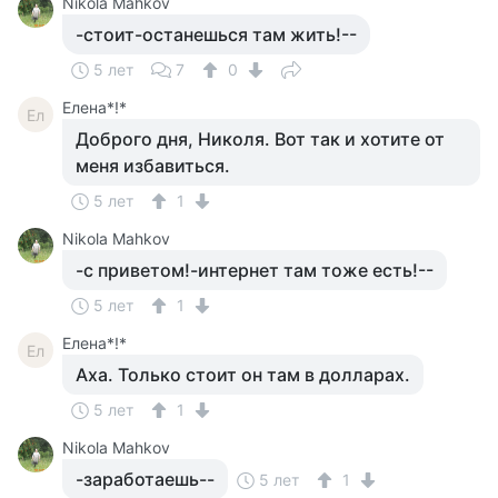
Nikola Mahkov
-стоит-останешься там жить!--
5 лет
7
0
Елена*!*
Ел
Доброго дня, Николя. Вот так и хотите от
меня избавиться.
5 лет
1
Nikola Mahkov
-с приветом!-интернет там тоже есть!--
5 лет
1
Елена*!*
Ел
Аха. Только стоит он там в долларах.
5 лет
1
Nikola Mahkov
-заработаешь--
5 лет
1