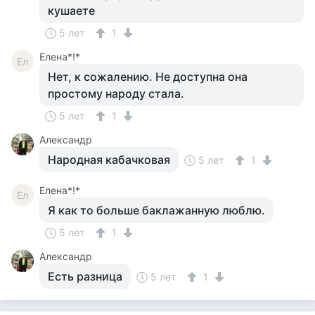
кушаете
5 лет
1
Елена*!*
Ел
Нет, к сожалению. Не доступна она
простому народу стала.
5 лет
1
Александр
Народная кабачковая
5 лет
1
Елена*!*
Ел
Я как то больше баклажанную люблю.
5 лет
1
Александр
Есть разница
5 лет
1