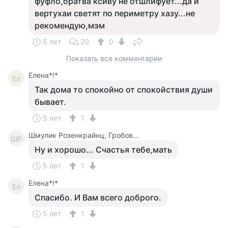
фуфло,братва ксиву не отшлифует...да и
вертухаи светят по периметру хазу...не
рекомендую,мэм
5 лет
20
0
Показать все комментарии
Елена*!*
Ел
Так дома то спокойно от спокойствия души
бывает.
5 лет
1
Шмулик Розенкрайнц, Гробовщик
ШР
Ну и хорошо... Счастья тебе,мать
5 лет
1
Елена*!*
Ел
Спасибо. И Вам всего доброго.
5 лет
1