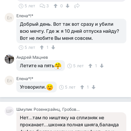
5 лет
3
0
Елена*!*
Ел
Добрый день. Вот так вот сразу и убили
всю мечту. Где ж я 10 дней отпуска найду?
Вот не любите Вы меня совсем.
5 лет
1
Андрей Мацнев
Летите на пять
5 лет
1
Елена*!*
Ел
Уговорили.
5 лет
1
Шмулик Розенкрайнц, Гробовщик
ШР
Нет...там по ништяку на сплизняк не
проканает...шконка полная шняга,баланда