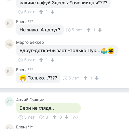
какиие нафуй Здеесь-*очевиидцы*???
5 лет
1
Елена*!*
Ел
Не знаю. А вдруг?
5 лет
1
Mарго Беккер
MБ
Вдруг-детка-бывает -только Пук...
5 лет
1
Елена*!*
Ел
Только...????
5 лет
1
Ацкий Гонщик
АГ
Бери не глядя..
5 лет
3
0
Елена*!*
Ел