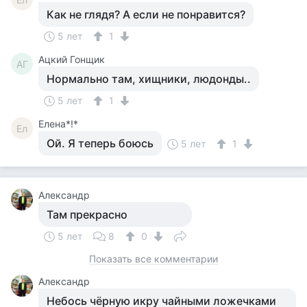
Как не глядя? А если не понравится?
5 лет
1
Ацкий Гонщик
АГ
Нормально там, хищники, людонды..
5 лет
1
Елена*!*
Ел
Ой. Я теперь боюсь
5 лет
1
Александр
Там прекрасно
5 лет
8
0
Показать все комментарии
Александр
Небось чёрную икру чайными ложечками