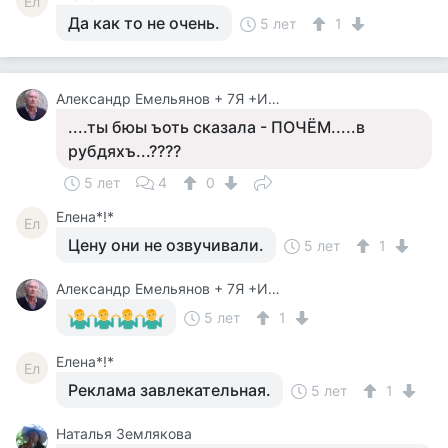
Ел
Да как то не очень.
5 лет
1
Александр Емельянов + 7Я +Инструктор Туризма
....ты бюы ъоть сказала - ПОЧЁМ.....в
рубдяхъ...????
5 лет
4
0
Елена*!*
Ел
Цену они не озвучивали.
5 лет
1
Александр Емельянов + 7Я +Инструктор Туризма
5 лет
1
Елена*!*
Ел
Реклама завлекательная.
5 лет
1
Наталья Землякова