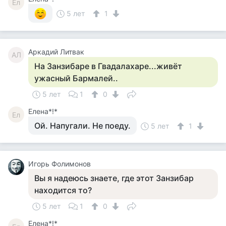
Ел
5 лет
1
Аркадий Литвак
АЛ
На Занзибаре в Гвадалахаре...живёт
ужасный Бармалей..
5 лет
1
0
Елена*!*
Ел
Ой. Напугали. Не поеду.
5 лет
1
Игорь Фолимонов
Вы я надеюсь знаете, где этот Занзибар
находится то?
5 лет
1
0
Елена*!*