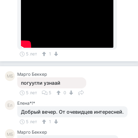
5 лет
1
Mарго Беккер
MБ
погуугли узнаай
5 лет
5
0
Елена*!*
Ел
Добрый вечер. От очевидцев интересней.
5 лет
1
Mарго Беккер
MБ