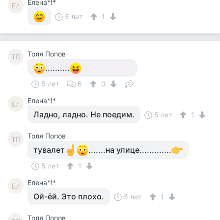
Елена*!*
Ел
5 лет
1
Толя Попов
ТП
..........
5 лет
6
0
Елена*!*
Ел
Ладно, ладно. Не поедим.
5 лет
1
Толя Попов
ТП
тувалет
.......на улице.............
5 лет
1
Елена*!*
Ел
Ой-ёй. Это плохо.
5 лет
1
Толя Попов