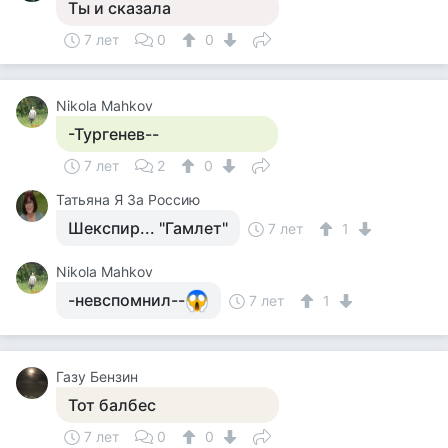
Ты и сказала
7 лет
0
0
Nikola Mahkov
-Тургенев--
7 лет
2
0
Татьяна Я За Россию
Шекспир... "Гамлет"
7 лет
1
Nikola Mahkov
-невспомнил--
7 лет
1
Газу Бензин
Тот балбес
7 лет
0
0