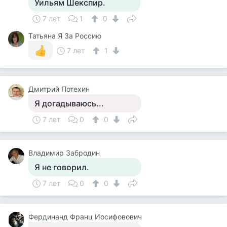
Уильям Шекспир.
7 лет
1
0
Татьяна Я За Россию
7 лет
1
Дмитрий Потехин
Я догадываюсь...
7 лет
0
0
Владимир Забродин
Я не говорил.
7 лет
0
0
Фердинанд Франц Иосифовович