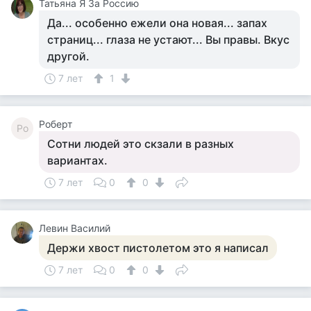
Татьяна Я За Россию
Да... особенно ежели она новая... запах
страниц... глаза не устают... Вы правы. Вкус
другой.
7 лет
1
Роберт
Ро
Сотни людей это скзали в разных
вариантах.
7 лет
0
0
Левин Василий
Держи хвост пистолетом это я написал
7 лет
0
0