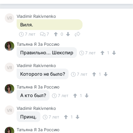
Vladimir Rakivnenko
VR
Виля.
7 лет
7
0
Татьяна Я За Россию
Правильно... Шекспир
7 лет
1
Vladimir Rakivnenko
VR
Которого не было?
7 лет
1
Татьяна Я За Россию
А кто был?
7 лет
1
Vladimir Rakivnenko
VR
Принц.
7 лет
1
Татьяна Я За Россию