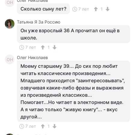
Олег Николаев
ОН
Сколько сыну лет?
7 лет
1
Татьяна Я За Россию
Он уже взрослый 36 А прочитал он ещё в
школе.
7 лет
1
Олег Николаев
ОН
Моему старшему 39... До сих пор любит
читать классические произведения...
Младшего приходится "заинтересовывать",
озвучивая какие-либо фразы и выражения
из произведений классиков...
Помогает...Но читает в электорнном виде.
А я читаю только "живую книгу"... - вкус
другой...
7 лет
1