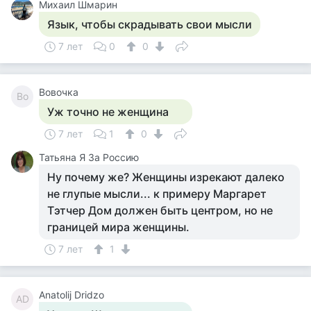
Михаил Шмарин
Язык, чтобы скрадывать свои мысли
7 лет
0
0
Вовочка
Во
Уж точно не женщина
7 лет
1
0
Татьяна Я За Россию
Ну почему же? Женщины изрекают далеко
не глупые мысли... к примеру Маргарет
Тэтчер Дом должен быть центром, но не
границей мира женщины.
7 лет
1
Anatolij Dridzo
AD