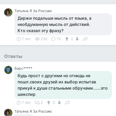
Татьяна Я За Россию
Держи подальше мысль от языка, а
необдуманную мысль от действий.
Кто сказал эту фразу?
7 лет
230
15
2
Ответы
Барс*****
будь прост с другими но отнюдь не
пошл.своих друзей их выбор испытав
прикуй к душе стальными обручами......это
шекспир
7 лет
2
0
Татьяна Я За Россию