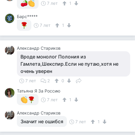
7 лет
1
Барс*****
7 лет
1
Александр Стариков
Вроде монолог Полония из
Гамлета,Шекспир.Если не путаю,хотя не
очень уверен
7 лет
2
0
Татьяна Я За Россию
7 лет
1
Александр Стариков
Значит не ошибся
7 лет
1