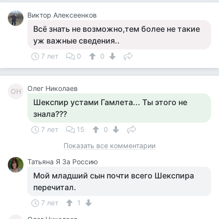
Виктор Алексеенков
Всё знать не возможно,тем более не такие
уж важные сведения..
7 лет
0
0
Олег Николаев
ОН
Шекспир устами Гамлета... Ты этого не
знала???
7 лет
15
0
Показать все комментарии
Татьяна Я За Россию
Мой младший сын почти всего Шекспира
перечитал.
7 лет
1