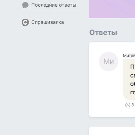
Последние ответы
Спрашивалка
Ответы
Митя
Ми
П
с
о
г
8