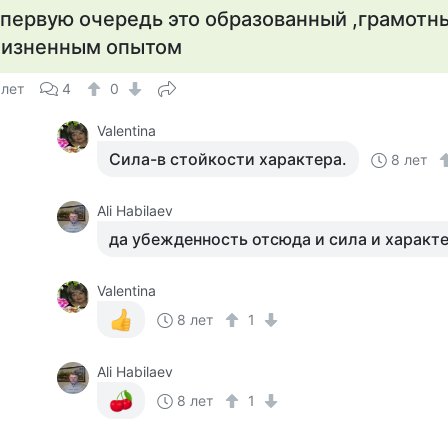
 первую очередь это образованный ,грамотн
изненным опытом
 лет
4
0
Valentina
Сила-в стойкости характера.
8 лет
Ali Habilaev
да убежденность отсюда и сила и характ
Valentina
8 лет
1
Ali Habilaev
8 лет
1