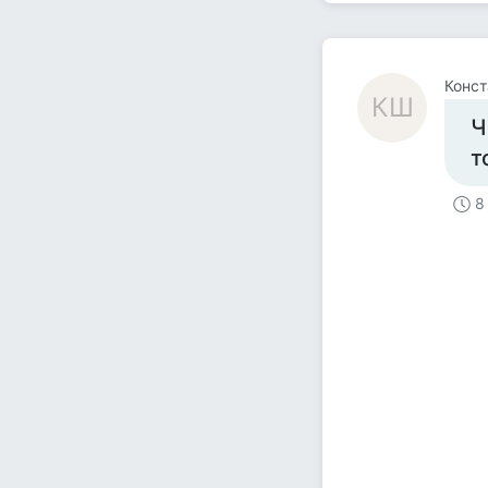
Конст
КШ
Ч
т
8