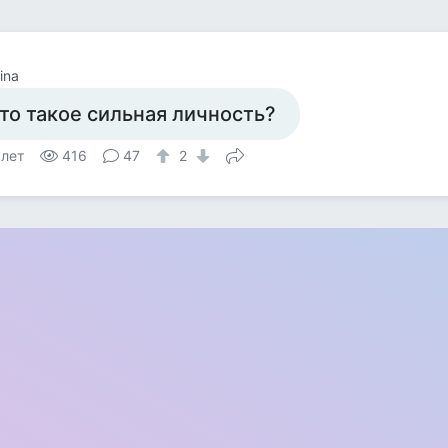
ina
то такое сильная личность?
 лет
416
47
2