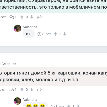
апористый, с характером, не боится взять на
тветственность, это только в моёмличном по
 лет
1
0
Valentina
ок.
8 лет
1
л Смирнов
оторая тянет домой 5 кг картошки, кочан кап
орковки, хлеб, молоко и т.д. и т.п.
 лет
1
0
Valentina
8 лет
1