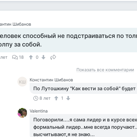
антин Шибанов
еловек способный не подстраиваться по толп
олпу за собой.
 лет
18
0
Показать все комментарии
Константин Шибанов
КШ
По Лутошкину "Как вести за собой" будет
8 лет
1
Valentina
Поговорили....я сама лидер и в курсе всех
формальный лидер..мне всегда поручают..
высчитывают,я не знаю...