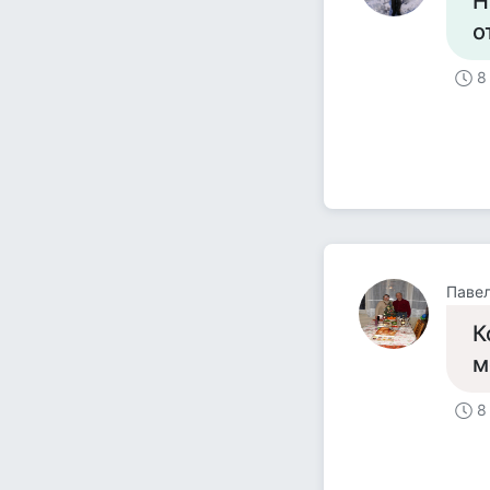
Н
о
8
Паве
К
м
8