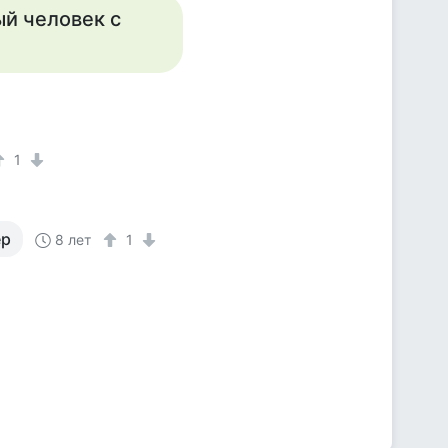
ый человек с
1
ер
8 лет
1