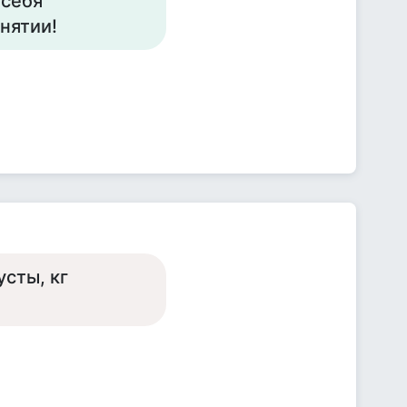
 себя
нятии!
усты, кг