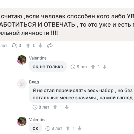
 считаю ,если человек способен кого либо У
АБОТИТЬСЯ И ОТВЕЧАТЬ , то это уже и есть 
ильной личности !!!!
 лет
3
0
Valentina
ок,не только
8 лет
1
Влад
Вл
Я не стал перечислять весь набор , но без 
остальные менее значимы , на мой взгляд 
8 лет
1
Valentina
ок
8 лет
1