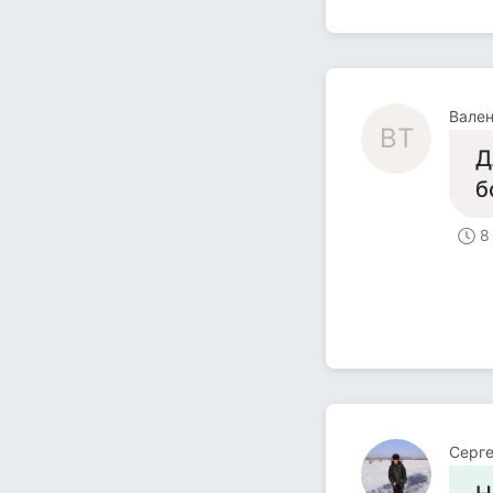
Вален
ВТ
Д
б
8
Cерг