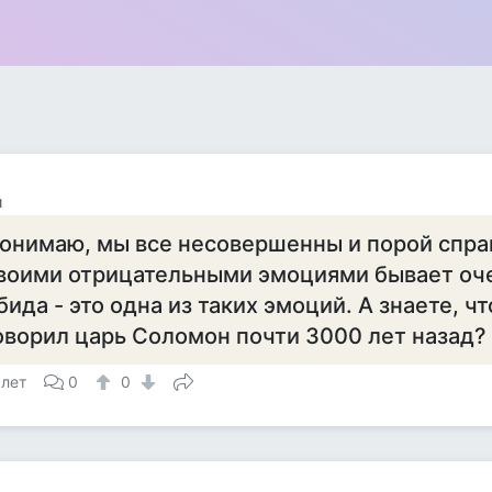
й
онимаю, мы все несовершенны и порой спра
воими отрицательными эмоциями бывает оче
бида - это одна из таких эмоций. А знаете, ч
оворил царь Соломон почти 3000 лет назад?
 лет
0
0