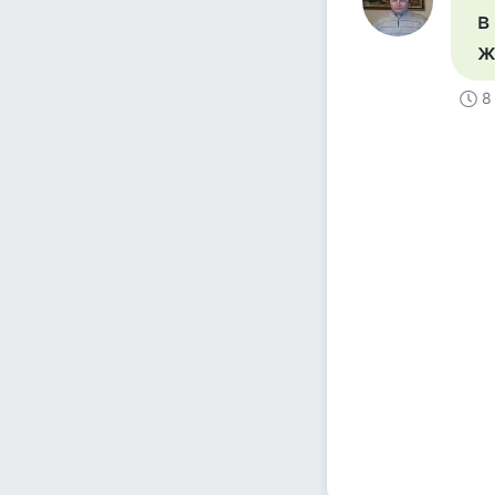
в
ж
8