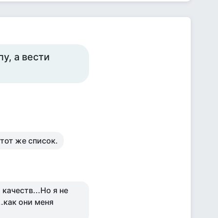
у, а вести
 тот же список.
 качеств...Но я не
.как они меня