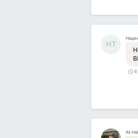
Наде
НТ
Н
В
8
Ali Ha