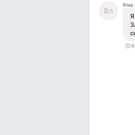
Влад
Вл
Я
З
с
8