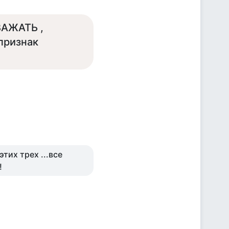
ВАЖАТЬ ,
признак
этих трех ...все
!