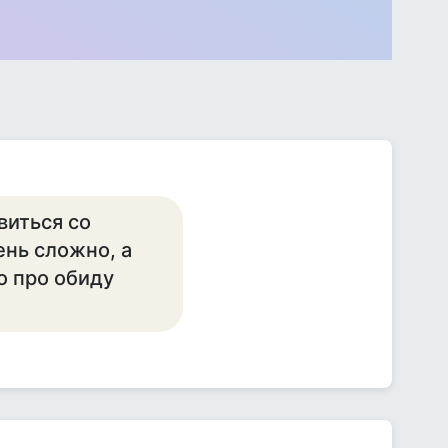
виться со
нь сложно, а
то про обиду