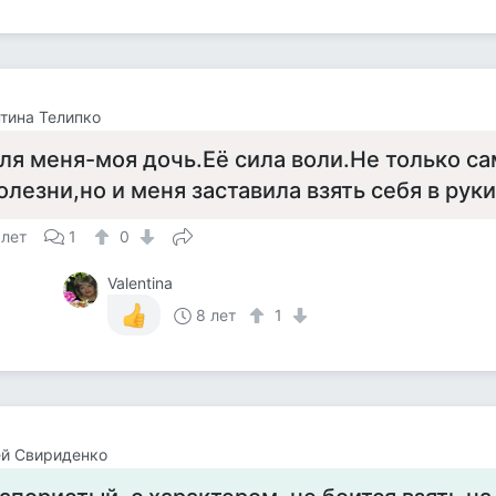
тина Телипко
ля меня-моя дочь.Её сила воли.Не только са
олезни,но и меня заставила взять себя в руки
 лет
1
0
Valentina
8 лет
1
ей Свириденко