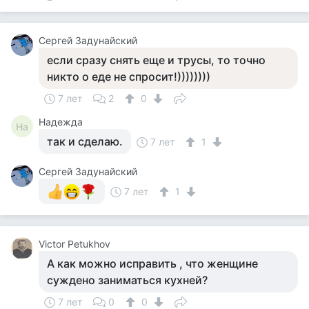
Сергей Задунайский
если сразу снять еще и трусы, то точно
никто о еде не спросит!))))))))
7 лет
2
0
Надежда
На
так и сделаю.
7 лет
1
Сергей Задунайский
7 лет
1
Victor Petukhov
А как можно исправить , что женщине
суждено заниматься кухней?
7 лет
0
0