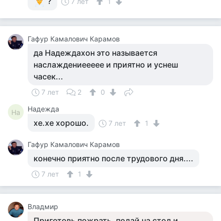
?
7 лет
1
Гафур Камалович Карамов
да Надеждахон это называется
наслаждениеееее и приятно и уснеш
часек...
7 лет
2
0
Надежда
На
хе.хе хорошо.
7 лет
1
Гафур Камалович Карамов
конечно приятно после трудового дня....
7 лет
1
Владмир
Приготовь пожрать, подай на стол и