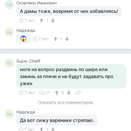
Скорпион Иванович
СИ
А дамы тоже, вовремя от них избавляясь!
7 лет
1
Надежда
На
7 лет
1
Super Сhieff
SС
ноги на вопрос раздвинь по шире или
закинь за плечи и не будут задавать про
ужин
7 лет
11
0
Показать все комментарии
Надежда
На
Да вот сижу вареники стряпаю.
7 лет
1