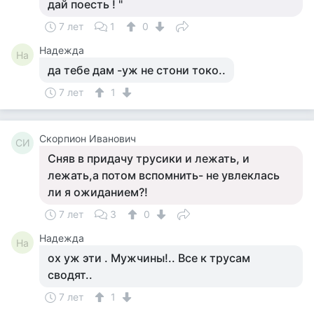
дай поесть ! "
7 лет
1
0
Надежда
На
да тебе дам -уж не стони токо..
7 лет
1
Скорпион Иванович
СИ
Сняв в придачу трусики и лежать, и
лежать,а потом вспомнить- не увлеклась
ли я ожиданием?!
7 лет
3
0
Надежда
На
ох уж эти . Мужчины!.. Все к трусам
сводят..
7 лет
1