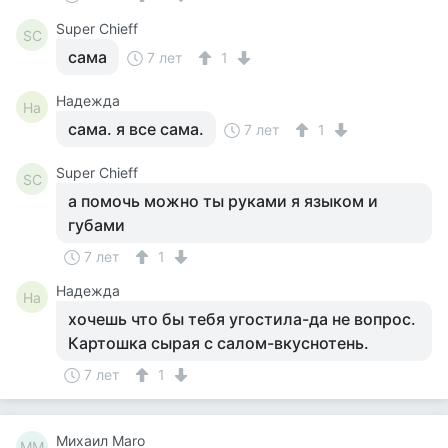
Super Сhieff
SС
сама
7 лет
1
Надежда
На
сама. я все сама.
7 лет
1
Super Сhieff
SС
а помочь можно ты руками я языком и
губами
7 лет
1
Надежда
На
хочешь что бы тебя угостила-да не вопрос.
Картошка сырая с салом-вкуснотень.
7 лет
1
Михаил Maro
МM