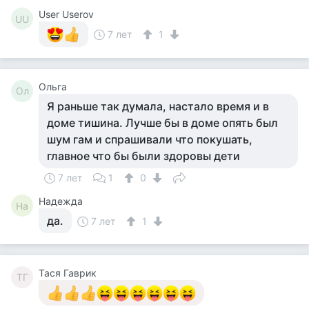
User Userov
UU
7 лет
1
Ольга
Ол
Я раньше так думала, настало время и в
доме тишина. Лучше бы в доме опять был
шум гам и спрашивали что покушать,
главное что бы были здоровы дети
7 лет
1
0
Надежда
На
да.
7 лет
1
Тася Гаврик
ТГ