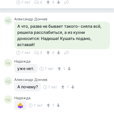
7 лет
0
0
Александр Дончев
АД
А что, разве не бывает такого- сняла всё,
решила расслабиться, а из кухни
доносится: Надюша! Кушать подано,
вставай!
7 лет
3
0
Надежда
На
уже нет.
7 лет
1
Александр Дончев
АД
А почему?
7 лет
1
Надежда
На
7 лет
1