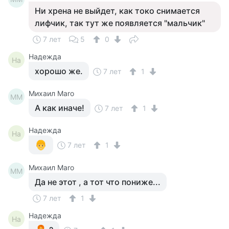
Ни хрена не выйдет, как токо снимается
лифчик, так тут же появляется "мальчик"
7 лет
5
0
Надежда
На
хорошо же.
7 лет
1
Михаил Maro
МM
А как иначе!
7 лет
1
Надежда
На
7 лет
1
Михаил Maro
МM
Да не этот , а тот что пониже...
7 лет
1
Надежда
На