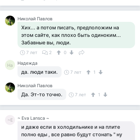
Николай Павлов
Хих... а потом писать, предположим на
этом сайте, как плохо быть одиноким...
Забавные вы, люди.
7 лет
2
0
Надежда
На
да. люди таки.
7 лет
1
Николай Павлов
Да. Эт-то точно.
7 лет
1
~ Eva Lansca ~
~E
и даже если в холодильнике и на плите
полно еды , все равно будут стонать " ну