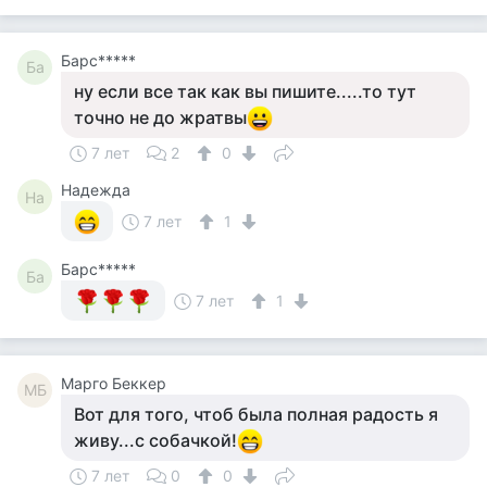
Барс*****
Ба
ну если все так как вы пишите.....то тут
точно не до жратвы
7 лет
2
0
Надежда
На
7 лет
1
Барс*****
Ба
7 лет
1
Mарго Беккер
MБ
Вот для того, чтоб была полная радость я
живу...с собачкой!
7 лет
0
0