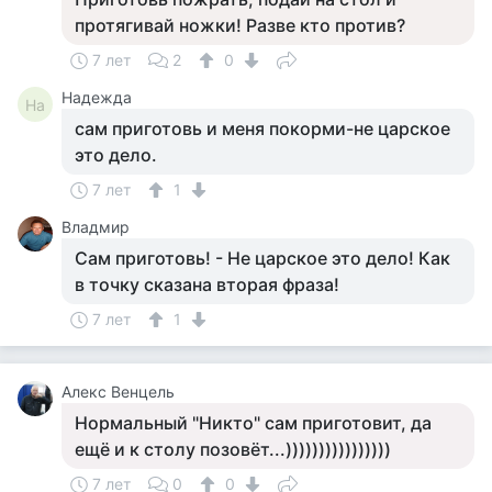
протягивай ножки! Разве кто против?
7 лет
2
0
Надежда
На
сам приготовь и меня покорми-не царское
это дело.
7 лет
1
Владмир
Сам приготовь! - Не царское это дело! Как
в точку сказана вторая фраза!
7 лет
1
Алекс Венцель
Нормальный "Никто" сам приготовит, да
ещё и к столу позовёт...))))))))))))))))
7 лет
0
0