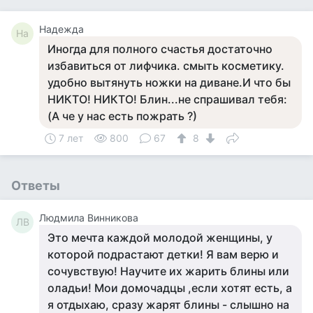
Надежда
На
Иногда для полного счастья достаточно
избавиться от лифчика. смыть косметику.
удобно вытянуть ножки на диване.И что бы
НИКТО! НИКТО! Блин...не спрашивал тебя:
(А че у нас есть пожрать ?)
7 лет
800
67
8
Ответы
Людмила Винникова
ЛВ
Это мечта каждой молодой женщины, у
которой подрастают детки! Я вам верю и
сочувствую! Научите их жарить блины или
оладьи! Мои домочадцы ,если хотят есть, а
я отдыхаю, сразу жарят блины - слышно на