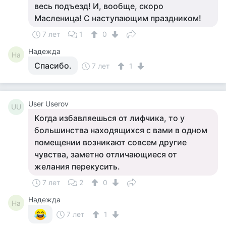
весь подъезд! И, вообще, скоро
Масленица! С наступающим праздником!
7 лет
1
0
Надежда
На
Спасибо.
7 лет
1
User Userov
UU
Когда избавляешься от лифчика, то у
большинства находящихся с вами в одном
помещении возникают совсем другие
чувства, заметно отличающиеся от
желания перекусить.
7 лет
2
0
Надежда
На
7 лет
1