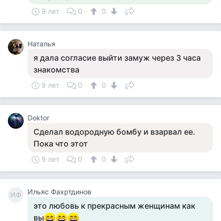
9 лет
0
0
Наталья
я дала согласие выйти замуж через 3 часа
знакомства
9 лет
0
0
Doktor
Сделал водородную бомбу и взарвал ее.
Пока что этот
9 лет
0
0
Ильяс Фахртдинов
ИФ
это любовь к прекрасным женщинам как
вы