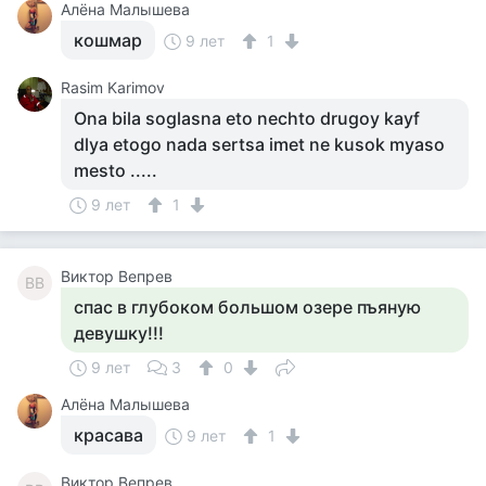
Алёна Малышева
кошмар
9 лет
1
Rasim Karimov
Ona bila soglasna eto nechto drugoy kayf
dlya etogo nada sertsa imet ne kusok myaso
mesto .....
9 лет
1
Виктор Вепрев
ВВ
спас в глубоком большом озере пъяную
девушку!!!
9 лет
3
0
Алёна Малышева
красава
9 лет
1
Виктор Вепрев