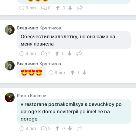
9 лет
0
0
Владимир Кругликов
Обесчестил малолетку, но она сама на
меня повисла
9 лет
1
0
Владимир Кругликов
9 лет
1
Rasim Karimov
v restorane poznakomilsya s devuchkoy po
daroge k domu neviterpil po imel ee na
doroge
9 лет
2
0