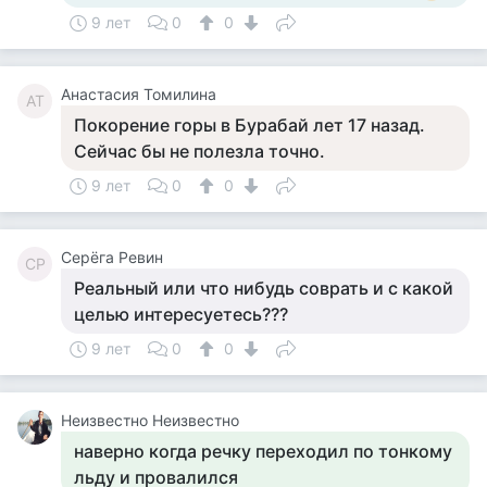
9 лет
0
0
Анастасия Томилина
АТ
Покорение горы в Бурабай лет 17 назад.
Сейчас бы не полезла точно.
9 лет
0
0
Серёга Ревин
СР
Реальный или что нибудь соврать и с какой
целью интересуетесь???
9 лет
0
0
Неизвестно Неизвестно
наверно когда речку переходил по тонкому
льду и провалился