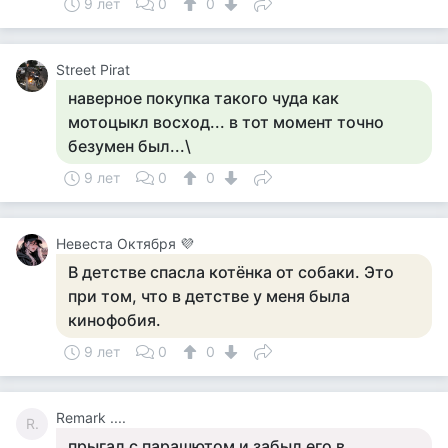
9 лет
0
0
Street Pirat
наверное покупка такого чуда как
мотоцыкл восход... в тот момент точно
безумен был...\
9 лет
0
0
Невеста Октября 💜
В детстве спасла котёнка от собаки. Это
при том, что в детстве у меня была
кинофобия.
9 лет
0
0
Remark ....
R.
прыгал с парашютом и забыл его в