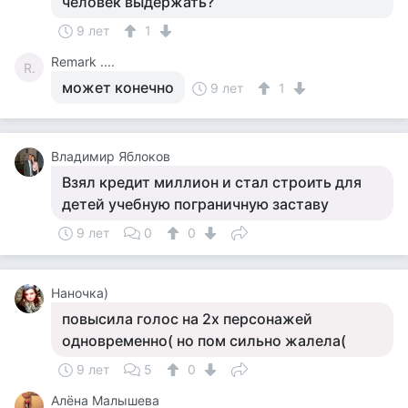
человек выдержать?
9 лет
1
Remark ....
R.
может конечно
9 лет
1
Владимир Яблоков
Взял кредит миллион и стал строить для
детей учебную пограничную заставу
9 лет
0
0
Наночка)
повысила голос на 2х персонажей
одновременно( но пом сильно жалела(
9 лет
5
0
Алёна Малышева