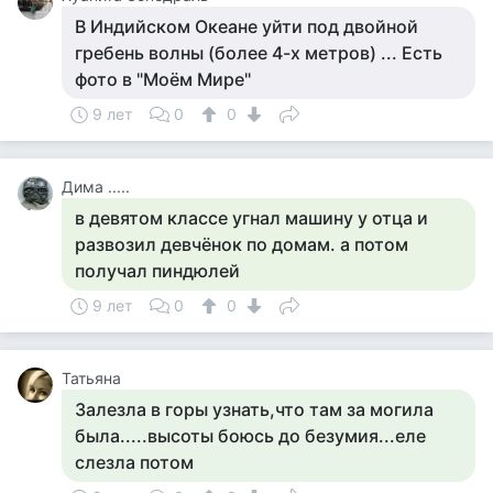
В Индийском Океане уйти под двойной
гребень волны (более 4-х метров) ... Есть
фото в "Моём Мире"
9 лет
0
0
Дима .....
в девятом классе угнал машину у отца и
развозил девчёнок по домам. а потом
получал пиндюлей
9 лет
0
0
Татьяна
Залезла в горы узнать,что там за могила
была.....высоты боюсь до безумия...еле
слезла потом