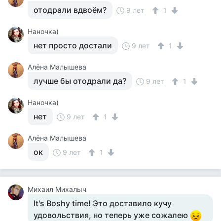
отодрали вдвоём?
9 лет
1
Наночка)
нет просто достали
9 лет
1
Алёна Малышева
лучше бы отодрали да?
9 лет
1
Наночка)
нет
9 лет
1
Алёна Малышева
ок
9 лет
1
Михаил Михалыч
It's Boshy time! Это доставило кучу
удовольствия, но теперь уже сожалею