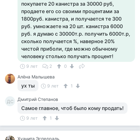
покупаете 20 канистра за 30000 руб,
продаете его со своими процентами за
1800руб. канистра, и получается те 300
руб. умножаете на 20 шт. канистра 6000
руб. я думаю с 30000т.р. получить 6000т.р,
сколько получается %, наверное 20%
чистой приболи, где можно обычному
человеку столько получать процент!
9 лет
2
0
Алёна Малышева
ух ты
9 лет
1
Дмитрий Степанов
ДС
Самое главное, чтоб было кому продать!
9 лет
1
Хуанита Эспедраль