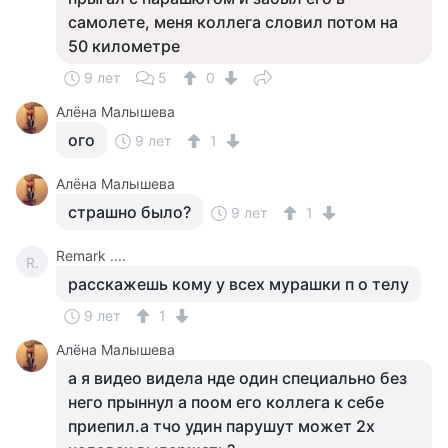
самолете, меня коллега словил потом на
50 километре
9 лет
5
0
Алёна Малышева
ого
9 лет
1
Алёна Малышева
страшно было?
9 лет
1
Remark ....
R.
расскажешь кому у всех мурашки п о телу
9 лет
1
Алёна Малышева
а я видео видела нде один специально без
него прыннул а поом его коллега к себе
приепил.а тчо удин парушут может 2х