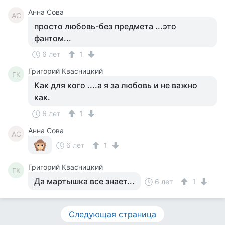
Анна Сова
АС
просто любовь-без предмета ...это
фантом...
6 лет
1
Григорий Квасницкий
ГК
Как для кого ....а я за любовь и не важно
как.
6 лет
1
Анна Сова
АС
6 лет
1
Григорий Квасницкий
ГК
Да мартышка все знает...
6 лет
1
Следующая страница