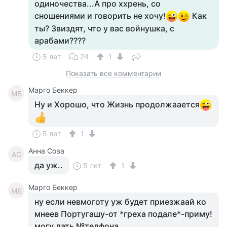
одиночества...А про ххрень, со
сношениями и говорить не хочу!
Как
ты? Звиздят, что у вас войнушка, с
арабами????
5 лет
24
1
Показать все комментарии
Марго Беккер
МБ
Ну и Хорошо, что Жизнь продолжаается
5 лет
1
Анна Сова
АС
да уж..
5 лет
1
Марго Беккер
МБ
ну если невмоготу уж будет приезжаай ко
мнеев Португашу-от *греха подале*-приму!
могу дать №телфона