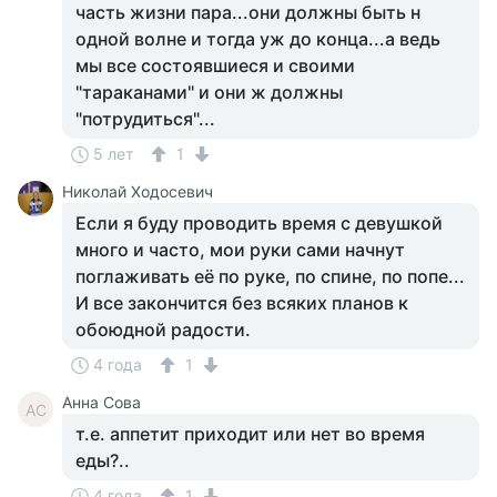
часть жизни пара...они должны быть н
одной волне и тогда уж до конца...а ведь
мы все состоявшиеся и своими
"тараканами" и они ж должны
"потрудиться"...
5 лет
1
Николай Ходосевич
Если я буду проводить время с девушкой
много и часто, мои руки сами начнут
поглаживать её по руке, по спине, по попе...
И все закончится без всяких планов к
обоюдной радости.
4 года
1
Анна Сова
АС
т.е. аппетит приходит или нет во время
еды?..
4 года
1