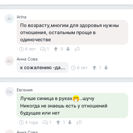
Arina
Ar
По возрасту,многим для здоровья нужны
отношения, остальным проще в
одиночестве
6 лет
1
0
Анна Сова
АС
к сожалению -да...
6 лет
1
Евгения
Ев
Лучше синица в руках
..шучу
Никогда не знаешь есть у отношений
будущее или нет
4 года
1
1
Анна Сова