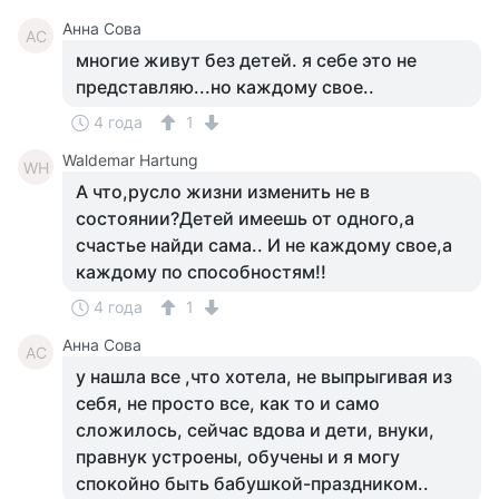
Анна Сова
АС
многие живут без детей. я себе это не
представляю...но каждому свое..
4 года
1
Waldemar Hartung
WH
А что,русло жизни изменить не в
состоянии?Детей имеешь от одного,а
счастье найди сама.. И не каждому свое,а
каждому по способностям!!
4 года
1
Анна Сова
АС
у нашла все ,что хотела, не выпрыгивая из
себя, не просто все, как то и само
сложилось, сейчас вдова и дети, внуки,
правнук устроены, обучены и я могу
спокойно быть бабушкой-праздником..