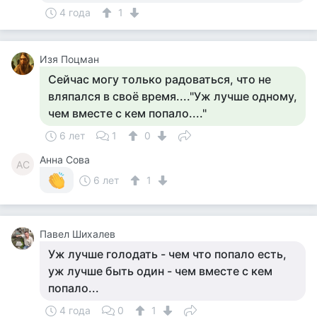
4 года
1
Изя Поцман
Сейчас могу только радоваться, что не
вляпался в своё время...."Уж лучше одному,
чем вместе с кем попало...."
6 лет
1
0
Анна Сова
АС
6 лет
1
Павел Шихалев
Уж лучше голодать - чем что попало есть,
уж лучше быть один - чем вместе с кем
попало...
4 года
0
1