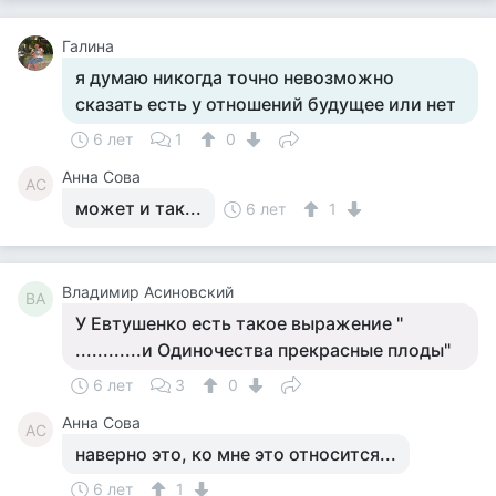
Галина
я думаю никогда точно невозможно
сказать есть у отношений будущее или нет
6 лет
1
0
Анна Сова
АС
может и так...
6 лет
1
Владимир Асиновский
ВА
У Евтушенко есть такое выражение "
............и Одиночества прекрасные плоды"
6 лет
3
0
Анна Сова
АС
наверно это, ко мне это относится...
6 лет
1