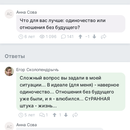
Анна Сова
АС
Что для вас лучше: одиночество или
отношения без будущего?
6 лет
1 096
141
−1
Ответы
Егор Сколопендрычъ
Сложный вопрос вы задали в моей
ситуации... В идеале (для меня) - наверное
одиночество... Отношения без будущего
уже были, и я - влюбился... СтРАННАЯ
штука - жизнь...
5 лет
1
1
Анна Сова
АС