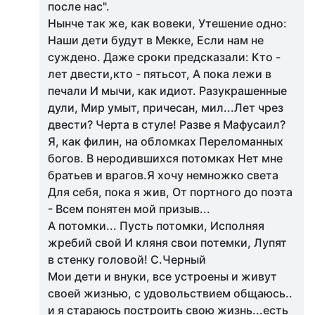
после нас".
Нынче так же, как вовеки, Утешение одно:
Наши дети будут в Мекке, Если нам не
суждено. Даже сроки предсказали: Кто -
лет двести,кто - пятьсот, А пока лежи в
печали И мычи, как идиот. Разукрашенные
дули, Мир умыт, причесан, мил...Лет чрез
двести? Черта в стуле! Разве я Мафусаил?
Я, как филин, на обломках Переломанных
богов. В неродившихся потомках Нет мне
братьев и врагов.Я хочу немножко света
Для себя, пока я жив, От портного до поэта
- Всем понятен мой призыв...
А потомки... Пусть потомки, Исполняя
жребий свой И кляня свои потемки, Лупят
в стенку головой! С.Черный
Мои дети и внуки, все устроены и живут
своей жизнью, с удовольствием общаюсь..
и я стараюсь построить свою жизнь...есть