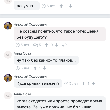
АС
разумно...
6 лет
1
Николай Ходосевич
Не совсем понятно, что такое "отношения
без будущего"?
5 лет
5
0
Анна Сова
АС
ну так- без каких- то планов...
5 лет
1
Николай Ходосевич
Куда кривая вывезет?
5 лет
1
Анна Сова
АС
когда сходятся или просто проводят время
вместе, 2е -уже проживших большую