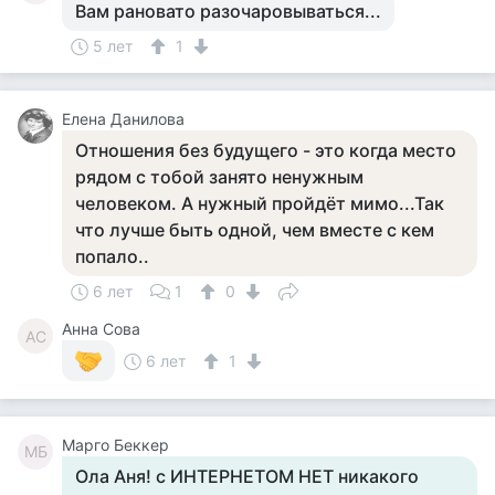
Вам рановато разочаровываться...
5 лет
1
Елена Данилова
Отношения без будущего - это когда место
рядом с тобой занято ненужным
человеком. А нужный пройдёт мимо...Так
что лучше быть одной, чем вместе с кем
попало..
6 лет
1
0
Анна Сова
АС
6 лет
1
Марго Беккер
МБ
Ола Аня! с ИНТЕРНЕТОМ НЕТ никакого