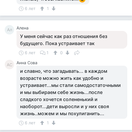
6 лет
1
Алена
Ал
У меня сейчас как раз отношения без
будущего. Пока устраивает так
6 лет
1
0
Анна Сова
АС
и славно, что загадывать... в каждом
возрасте можно жить как удобно и
устраивает...мы стали самодостаточными
и мы выбираем себе жизнь...после
сладкого хочется солененький и
наоборот...дети выросли и у них своя
жизнь..можем и мы похулиганить...
6 лет
1