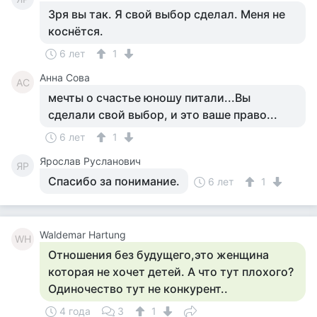
Зря вы так. Я свой выбор сделал. Меня не
коснётся.
6 лет
1
Анна Сова
АС
мечты о счастье юношу питали...Вы
сделали свой выбор, и это ваше право...
6 лет
1
Ярослав Русланович
ЯР
Спасибо за понимание.
6 лет
1
Waldemar Hartung
WH
Отношения без будущего,это женщина
которая не хочет детей. А что тут плохого?
Одиночество тут не конкурент..
4 года
3
1