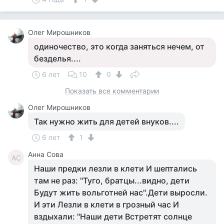
Олег Мирошников
одиночество, это когда заняться нечем, от
безделья....
6 лет
10
0
Показать все комментарии
Олег Мирошников
Так нужно жить для детей внуков....
6 лет
1
Анна Сова
АС
Наши предки лезли в клети И шептались
там не раз: "Туго, братцы...видно, дети
Будут жить вольготней нас".Дети выросли.
И эти Лезли в клети в грозный час И
вздыхали: "Наши дети Встретят солнце