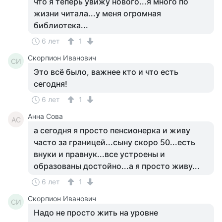
что я теперь увижу нового...я много по
жизни читала...у меня огромная
библиотека...
6 лет
1
Скорпион Иванович
СИ
Это всё было, важнее кто и что есть
сегодня!
6 лет
1
Анна Сова
АС
а сегодня я просто пенсионерка и живу
часто за границей...сыну скоро 50...есть
внуки и правнук...все устроены и
образованы достойно...а я просто живу...
6 лет
1
Скорпион Иванович
СИ
Надо не просто жить на уровне