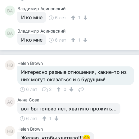
Владимир Асиновский
ВА
И ко мне
6 лет
1
Владимир Асиновский
ВА
И ко мне
6 лет
1
Helen Brown
HB
Интересно разные отношения, какие-то из
них могут оказаться и с будущим!
6 лет
2
0
Анна Сова
АС
вот бы только лет, хватило прожить...
6 лет
1
Helen Brown
HB
Желаю, чтобы хватило!!!