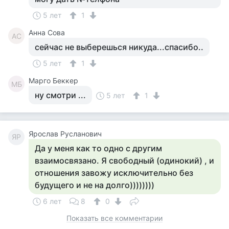
5 лет
1
Анна Сова
АС
сейчас не выберешься никуда...спасибо..
5 лет
1
Марго Беккер
МБ
ну смотри ...
5 лет
1
Ярослав Русланович
ЯР
Да у меня как то одно с другим
взаимосвязано. Я свободный (одинокий) , и
отношения завожу исключительно без
будущего и не на долго))))))))
6 лет
8
0
Показать все комментарии