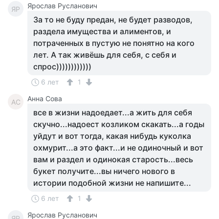
Ярослав Русланович
ЯР
За то не буду предан, не будет разводов,
раздела имущества и алиментов, и
потраченных в пустую не понятно на кого
лет. А так живёшь для себя, с себя и
спрос))))))))))))
6 лет
1
Анна Сова
АС
все в жизни надоедает...а жить для себя
скучно...надоест козликом скакать...а годы
уйдут и вот тогда, какая нибудь куколка
охмурит...а это факт...и не одиночный и вот
вам и раздел и одинокая старость...весь
букет получите...вы ничего нового в
истории подобной жизни не напишите...
6 лет
1
Ярослав Русланович
ЯР