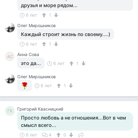
друзья и море рядом...
6 лет
1
Олег Мирошников
Каждый строит жизнь по своему....)
6 лет
1
Анна Сова
АС
это да...
6 лет
1
Олег Мирошников
6 лет
1
Григорий Квасницкий
ГК
Просто любовь а не отношения...Вот в чем
смысл всего...
6 лет
4
0