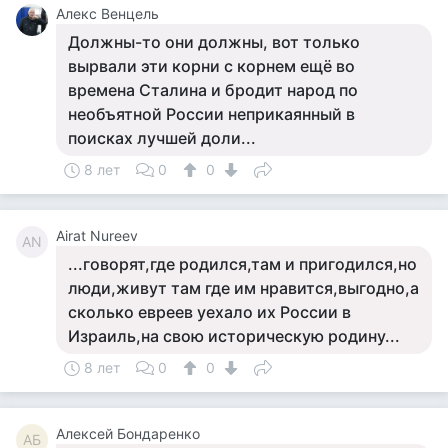
Алекс Венцель
Должны-то они должны, вот только
вырвали эти корни с корнем ещё во
времена Сталина и бродит народ по
необъятной России неприкаянный в
поисках лучшей доли...
8 лет
0
0
Airat Nureev
AN
...говорят,где родился,там и пригодился,но
люди,живут там где им нравится,выгодно,а
сколько евреев уехало их России в
Израиль,на свою историческую родину...
8 лет
0
0
Алексей Бондаренко
АБ