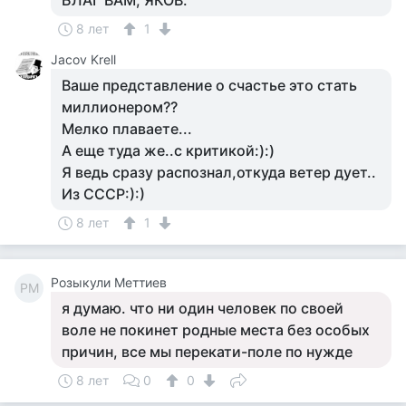
БЛАГ ВАМ, ЯКОВ.
8 лет
1
Jacov Krell
Ваше представление о счастье это стать
миллионером??
Мелко плаваете...
А еще туда же..с критикой:):)
Я ведь сразу распознал,откуда ветер дует..
Из СССР:):)
8 лет
1
Розыкули Меттиев
РМ
я думаю. что ни один человек по своей
воле не покинет родные места без особых
причин, все мы перекати-поле по нужде
8 лет
0
0