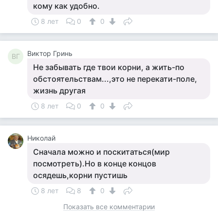
кому как удобно.
8 лет
0
0
Виктор Гринь
ВГ
Не забывать где твои корни, а жить-по
обстоятельствам...,это не перекати-поле,
жизнь другая
8 лет
0
0
Николай
Сначала можно и поскитаться(мир
посмотреть).Но в конце концов
осядешь,корни пустишь
8 лет
8
0
Показать все комментарии