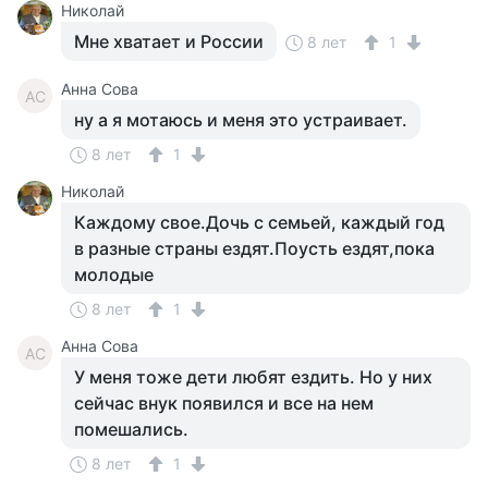
Николай
Мне хватает и России
8 лет
1
Анна Сова
АС
ну а я мотаюсь и меня это устраивает.
8 лет
1
Николай
Каждому свое.Дочь с семьей, каждый год
в разные страны ездят.Поусть ездят,пока
молодые
8 лет
1
Анна Сова
АС
У меня тоже дети любят ездить. Но у них
сейчас внук появился и все на нем
помешались.
8 лет
1