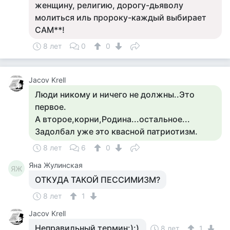
женщину, религию, дорогу-дьяволу
молиться иль пророку-каждый выбирает
САМ**!
8 лет
0
0
Jacov Krell
Люди никому и ничего не должны..Это
первое.
А второе,корни,Родина...остальное...
Задолбал уже это квасной патриотизм.
8 лет
6
0
Яна Жулинская
ЯЖ
ОТКУДА ТАКОЙ ПЕССИМИЗМ?
8 лет
1
Jacov Krell
Неправильный термин:):)
8 лет
1