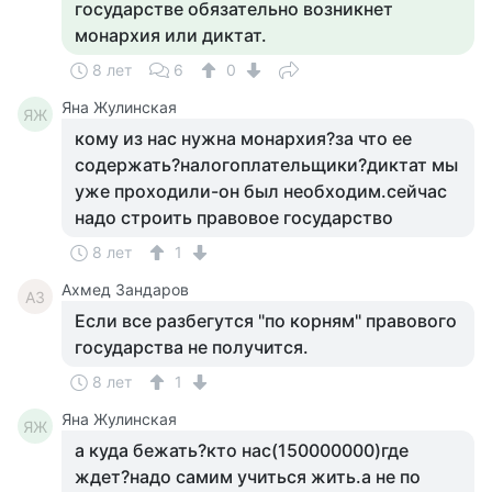
государстве обязательно возникнет
монархия или диктат.
8 лет
6
0
Яна Жулинская
ЯЖ
кому из нас нужна монархия?за что ее
содержать?налогоплательщики?диктат мы
уже проходили-он был необходим.сейчас
надо строить правовое государство
8 лет
1
Ахмед Зандаров
АЗ
Если все разбегутся "по корням" правового
государства не получится.
8 лет
1
Яна Жулинская
ЯЖ
а куда бежать?кто нас(150000000)где
ждет?надо самим учиться жить.а не по