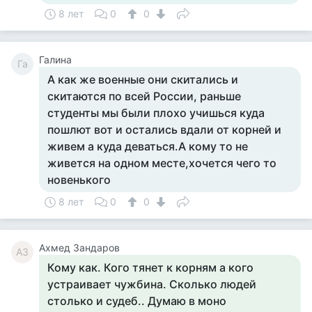
8 лет
0
0
Галина
Га
А как же военные они скитались и
скитаются по всей России, раньше
студенты мы были плохо учишься куда
пошлют вот и остались вдали от корней и
живем а куда деваться.А кому то не
живется на одном месте,хочется чего то
новенького
8 лет
0
0
Ахмед Зандаров
АЗ
Кому как. Кого тянет к корням а кого
устраивает чужбина. Сколько людей
столько и судеб.. Думаю в моно