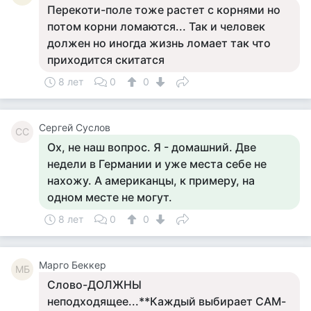
Перекоти-поле тоже растет с корнями но
потом корни ломаются... Так и человек
должен но иногда жизнь ломает так что
приходится скитатся
8 лет
0
0
Сергей Суслов
СС
Ох, не наш вопрос. Я - домашний. Две
недели в Германии и уже места себе не
нахожу. А американцы, к примеру, на
одном месте не могут.
8 лет
0
0
Mарго Беккер
MБ
Слово-ДОЛЖНЫ
неподходящее...**Каждый выбирает САМ-