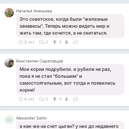
Наталья Ананьева
Это советское, когда были "железные
занавесы". Теперь можно видеть мир и
жить там, где хочется, а не скитаться.
8 лет
0
0
Константин Саратовцев
Мои корни подрубили. и рубили не раз,
пока я не стал "большим" и
самостоятельным, вот тогда и появились
корни!
8 лет
0
0
Alexander Sanin
AS
а как-же на счет цыган? у них до недавнего