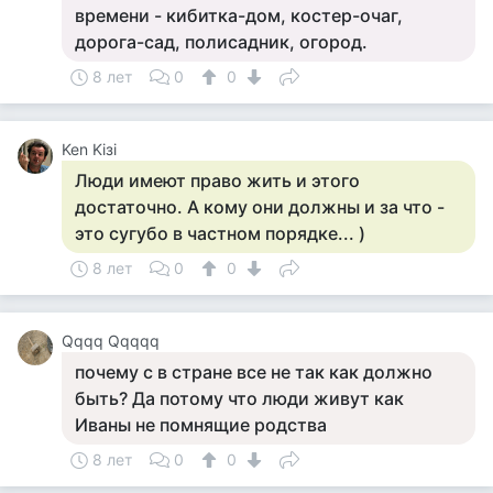
времени - кибитка-дом, костер-очаг,
дорога-сад, полисадник, огород.
8 лет
0
0
Ken Kiзi
Люди имеют право жить и этого
достаточно. А кому они должны и за что -
это сугубо в частном порядке... )
8 лет
0
0
Qqqq Qqqqq
почему с в стране все не так как должно
быть? Да потому что люди живут как
Иваны не помнящие родства
8 лет
0
0