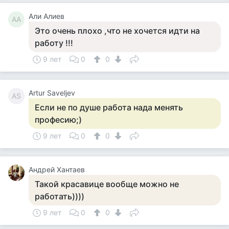
Али Алиев
АА
Это очень плохо ,что не хочется идти на
работу !!!
9 лет
0
0
Artur Saveljev
AS
Если не по душе работа нада менять
професию;)
9 лет
0
0
Андрей Хантаев
Такой красавице вообще можно не
работать))))
9 лет
0
0