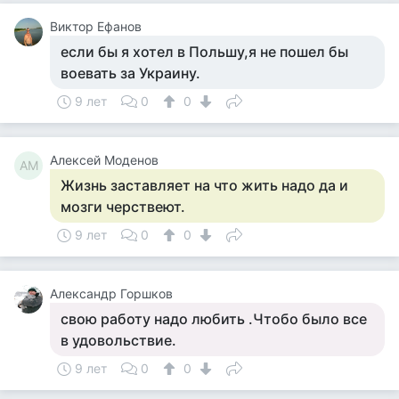
Виктор Ефанов
если бы я хотел в Польшу,я не пошел бы
воевать за Украину.
9 лет
0
0
Алексей Моденов
АМ
Жизнь заставляет на что жить надо да и
мозги черствеют.
9 лет
0
0
Александр Горшков
свою работу надо любить .Чтобо было все
в удовольствие.
9 лет
0
0