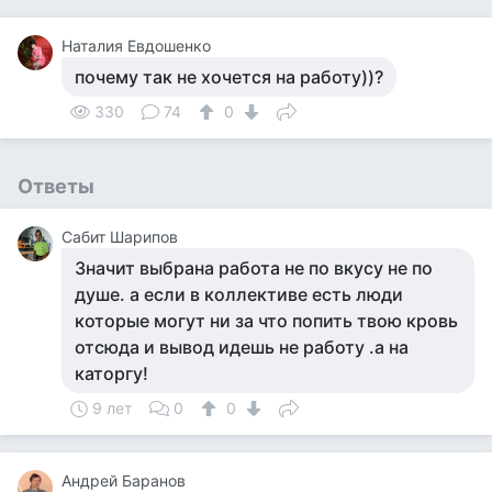
Наталия Евдошенко
почему так не хочется на работу))?
330
74
0
Ответы
Сабит Шарипов
Значит выбрана работа не по вкусу не по
душе. а если в коллективе есть люди
которые могут ни за что попить твою кровь
отсюда и вывод идешь не работу .а на
каторгу!
9 лет
0
0
Андрей Баранов