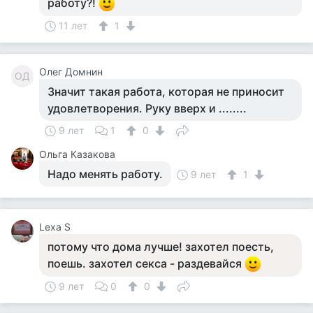
работу?!
11 лет
1
Олег Домнин
ОД
Значит такая работа, которая не приносит
удовлетворения. Руку вверх и ........
9 лет
1
0
Ольга Казакова
Надо менять работу.
9 лет
1
Lexa S
потому что дома лучше! захотел поесть,
поешь. захотел секса - раздевайся
9 лет
0
0