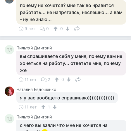
почему не хочется? мне так во нравится
работать... не напрягаясь, неспешно... а вам
- ну не знаю...
9 лет
0
0
Пильтяй Дмитрий
ПД
вы спрашиваете себя у меня, почему вам не
хочеться на работу... ответьте мне, почему
же
11 лет
2
0
Наталия Евдошенко
я у вас вообщето спрашиваю)))))))))))))))
11 лет
1
Пильтяй Дмитрий
ПД
с чего вы взяли что мне не хочется на