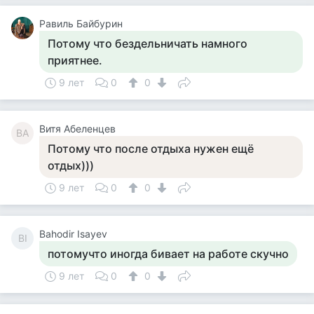
Равиль Байбурин
Потому что бездельничать намного
приятнее.
9 лет
0
0
Витя Абеленцев
ВА
Потому что после отдыха нужен ещё
отдых)))
9 лет
0
0
Bahodir Isayev
BI
потомучто иногда бивает на работе скучно
9 лет
0
0