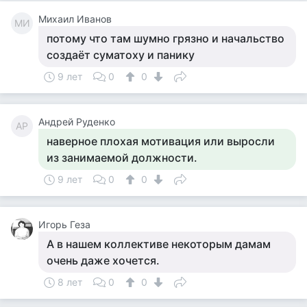
Михаил Иванов
МИ
потому что там шумно грязно и начальство
создаёт суматоху и панику
9 лет
0
0
Андрей Руденко
АР
наверное плохая мотивация или выросли
из занимаемой должности.
9 лет
0
0
Игорь Геза
А в нашем коллективе некоторым дамам
очень даже хочется.
8 лет
0
0