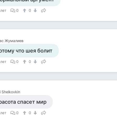
 лет
0
0
ас Жумалиев
отому что шея болит
 лет
0
0
i Shelkovkin
расота спасет мир
 лет
0
0