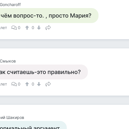
 Goncharoff
 чём вопрос-то. , просто Мария?
 лет
0
0
 Смыков
ак считаешь-это правильно?
 лет
0
0
рий Шакиров
ормальный аргумент