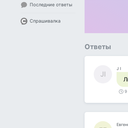
Последние ответы
Спрашивалка
Ответы
J I
JI
Л
9
Евген