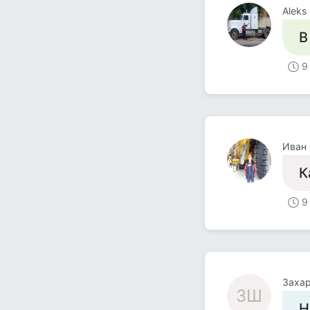
Aleks
В
9
Иван
К
9
Заха
ЗШ
Н