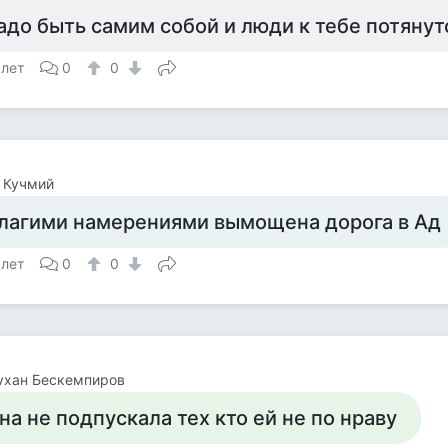
адо быть самим собой и люди к тебе потянутся..
 лет
0
0
 Кучмий
лагими намерениями вымощена дорога в Ад
 лет
0
0
ухан Бескемпиров
на не подпускала тех кто ей не по нраву