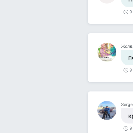
9
Жолд
п
9
Serge
к
9