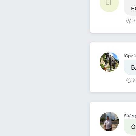
ЕГ
н
9
Юрий
Б
9
Калм
О