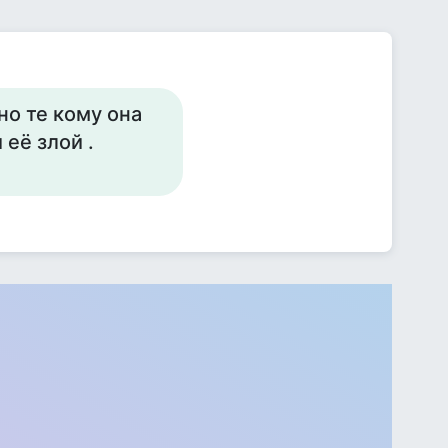
о те кому она
 её злой .