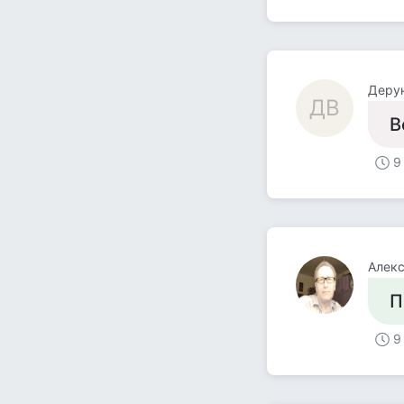
Деру
ДВ
В
9
Алек
П
9