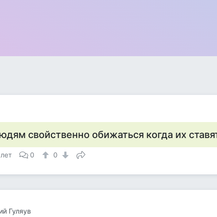
юдям свойственно обижаться когда их ставят
 лет
0
0
ий Гуляув