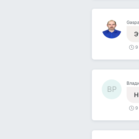
Gaspa
Э
9
Влад
ВР
Н
9