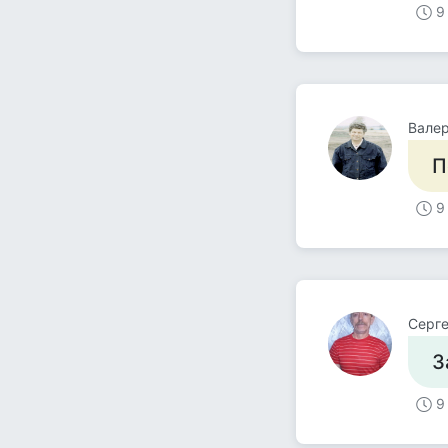
9
Вале
П
9
Серг
З
9