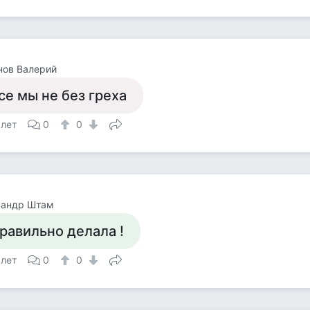
нов Валерий
се мы не без греха
 лет
0
0
сандр Штам
равильно делала !
 лет
0
0