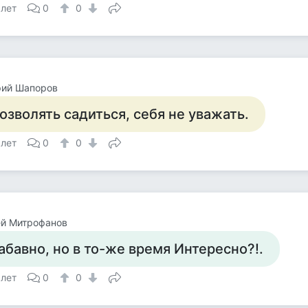
 лет
0
0
рий Шапоров
озволять садиться, себя не уважать.
 лет
0
0
ей Митрофанов
абавно, но в то-же время Интересно?!.
 лет
0
0