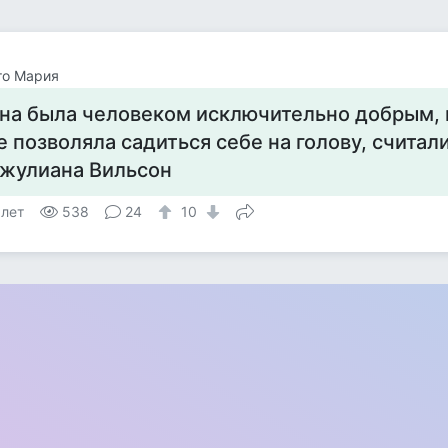
то Мария
на была человеком исключительно добрым, н
е позволяла садиться себе на голову, считали
жулиана Вильсон
 лет
538
24
10