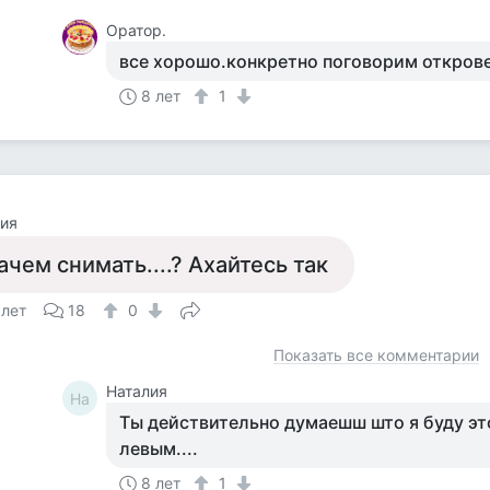
Оратор.
все хорошо.конкретно поговорим открове
8 лет
1
ия
ачем снимать....? Ахайтесь так
 лет
18
0
Показать все комментарии
Наталия
На
Ты действительно думаешш што я буду эт
левым....
8 лет
1