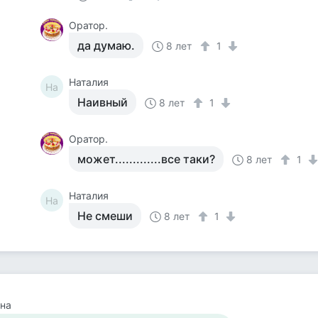
Оратор.
да думаю.
8 лет
1
Наталия
На
Наивный
8 лет
1
Оратор.
может.............все таки?
8 лет
1
Наталия
На
Не смеши
8 лет
1
на