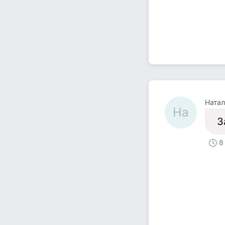
Натал
На
З
8