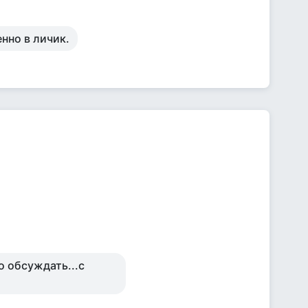
нно в личик.
о обсуждать...с