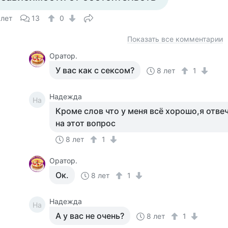
 лет
13
0
Показать все комментарии
Оратор.
У вас как с сексом?
8 лет
1
Надежда
На
Кроме слов что у меня всё хорошо,я отвеч
на этот вопрос
8 лет
1
Оратор.
Ок.
8 лет
1
Надежда
На
А у вас не очень?
8 лет
1