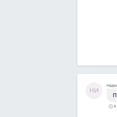
Наде
НИ
П
8