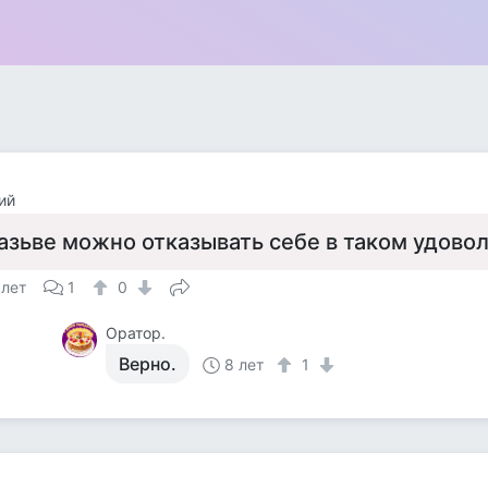
ий
азьве можно отказывать себе в таком удово
 лет
1
0
Оратор.
Верно.
8 лет
1