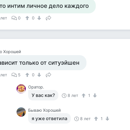
то интим личное дело каждого
 лет
0
0
ю Хорошей
ависит только от ситуэйшен
 лет
5
0
Оратор.
У вас как?
8 лет
1
Бываю Хорошей
я уже ответила
8 лет
1