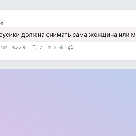
р.
русики должна снимать сама женщина или 
 лет
208
17
2