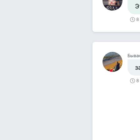
Э
8
Быва
з
8