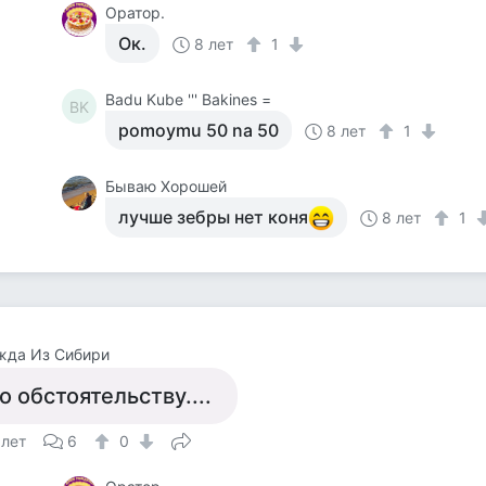
Оратор.
Ок.
8 лет
1
Badu Kube ''' Bakines =
BK
pomoymu 50 na 50
8 лет
1
Бываю Хорошей
лучше зебры нет коня
8 лет
1
жда Из Сибири
о обстоятельству....
 лет
6
0