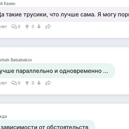
й Казин
а такие трусики, что лучше сама. Я могу пор
 лет
0
0
rbek Bababekov
учше параллельно и одновременно ...
 лет
0
0
жда
 зависимости от обстоятельств