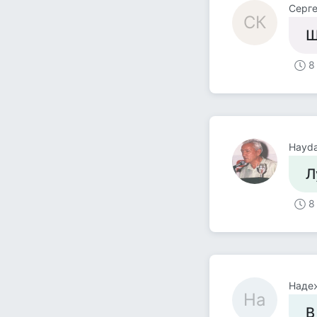
Серге
СК
Щ
8
Hayda
Л
8
Наде
На
В