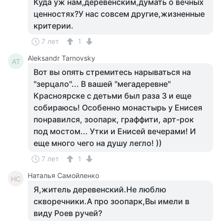
Куда уж нам,деревенским,думать о вечных
ценностях?У нас совсем другие,жизненные
критерии.
7 лет
1
Aleksandr Tarnovsky
AT
Вот вы опять стремитесь нарываться на
"зерцало"... В вашей "мегадеревне"
Красноярске с детьми был раза 3 и еще
собираюсь! Особенно монастырь у Енисея
понравился, зоопарк, граффити, арт-рок
под мостом... Утки и Енисей вечерами! И
еще много чего на душу легло! ))
7 лет
1
Наталья Самойленко
НС
Я,житель деревенский.Не люблю
скворечники.А про зоопарк,Вы имели в
виду Роев ручей?