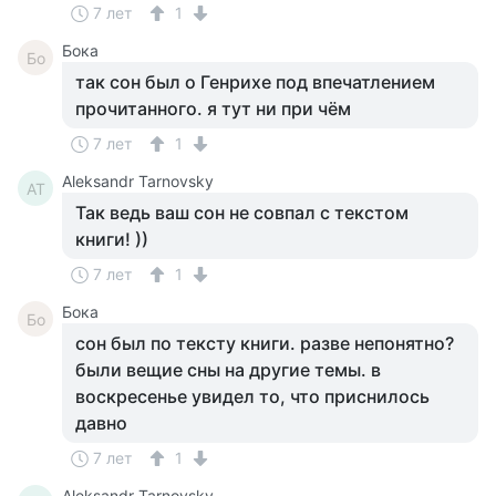
7 лет
1
Бока
Бо
так сон был о Генрихе под впечатлением
прочитанного. я тут ни при чём
7 лет
1
Aleksandr Tarnovsky
AT
Так ведь ваш сон не совпал с текстом
книги! ))
7 лет
1
Бока
Бо
сон был по тексту книги. разве непонятно?
были вещие сны на другие темы. в
воскресенье увидел то, что приснилось
давно
7 лет
1
Aleksandr Tarnovsky