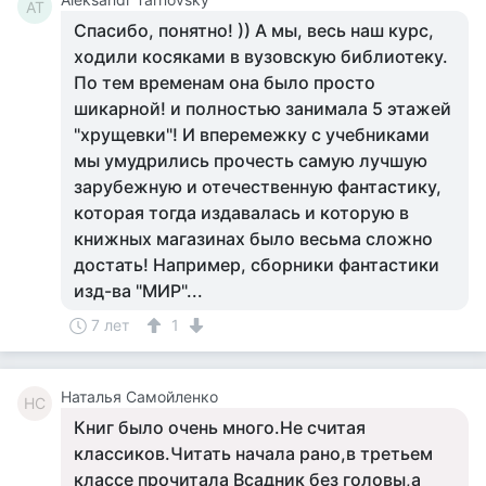
AT
Спасибо, понятно! )) А мы, весь наш курс,
ходили косяками в вузовскую библиотеку.
По тем временам она было просто
шикарной! и полностью занимала 5 этажей
"хрущевки"! И вперемежку с учебниками
мы умудрились прочесть самую лучшую
зарубежную и отечественную фантастику,
которая тогда издавалась и которую в
книжных магазинах было весьма сложно
достать! Например, сборники фантастики
изд-ва "МИР"...
7 лет
1
Наталья Самойленко
НС
Книг было очень много.Не считая
классиков.Читать начала рано,в третьем
классе прочитала Всадник без головы,а