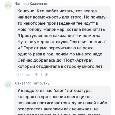
Наталья Казаченко
НК
Конечно! Кто любит читать, тот всегда
найдёт возможность для этого. Но почему-
то некоторые произведения "не идут" в
мою голову. Например, хотела перечитать
"Преступление и наказание" - и не могла.
Чуть не умерла от скуки. "евгения онегина"
и " Горе от ума перечитываю не реже
одного раза в год, почем-то мне это надо.
Сейчас добралась до "Порт-Артура",
который отодвигала в сторону много лет.
7 лет
1
Aleksandr Tarnovsky
AT
У каждого из нас "своя" литература,
которая на протяжении всего цикла
познания притягивается к душе нашей либо
отвергается ангелами как ненужная, не