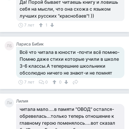
Да! Порой бывает читаешь книгу и ловишь
себя на мысли, что она схожа с языком
лучших русских "краснобаев"! ))
7 лет
1
Лариса Бибик
ЛБ
Всё что читала в юности -почти всё помню-
Помню даже стихи которые учили в школе
3-6 классы.А теперешние школьники
обсолюдно ничего не знают-и не помнят
7 лет
0
0
Лилия
Ли
читала мало....в памяти "ОВОД" остался-
обревелась...только теперь отношение к
главному герою поменялось....вот сказал