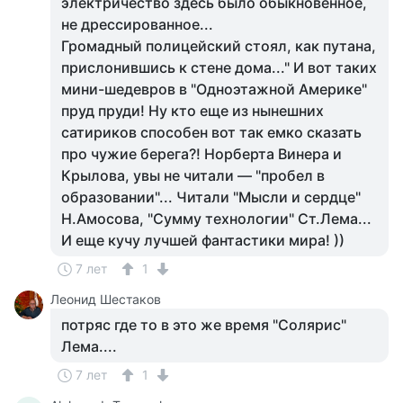
электричество здесь было обыкновенное,
не дрессированное...
Громадный полицейский стоял, как путана,
прислонившись к стене дома..." И вот таких
мини-шедевров в "Одноэтажной Америке"
пруд пруди! Ну кто еще из нынешних
сатириков способен вот так емко сказать
про чужие берега?! Норберта Винера и
Крылова, увы не читали — "пробел в
образовании"... Читали "Мысли и сердце"
Н.Амосова, "Сумму технологии" Ст.Лема...
И еще кучу лучшей фантастики мира! ))
7 лет
1
Леонид Шестаков
потряс где то в это же время "Солярис"
Лема....
7 лет
1