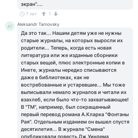
экран"....
7 лет
1
Aleksandr Tarnovsky
AT
Да это так... Нашим детям уже не нужны
старые журналы, на которых выросли их
родители... Теперь, когда есть новая
литература или же изданные сборники
старых вещей, плюс электронные копии в
Инете, журналы нередко списываются
даже в библиотеках, как не
востребованные и устаревшие... Мы тоже
выписывали немало журналов и читали их
взахлеб, если было что-то захватывающее!
В "ТМ", например, был сокращенный
первый перевод романа А.Кларка "Фонтаны
Рая". Отдельным изданием он вышел спустя
десятилетия... В журнале "Смена"
опубликовали повесть Дж.Уиндема