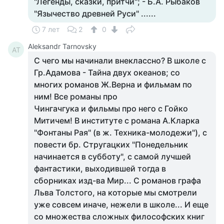
"Легенды, сказки, притчи"; - Б.А. Рыбаков
"Язычество древней Руси" ......
7 лет
2
0
Aleksandr Tarnovsky
AT
С чего мы начинали внеклассно? В школе с
Гр.Адамова - Тайна двух океанов; со
многих романов Ж.Верна и фильмам по
ним! Все романы про
Чингачгука и фильмы про него с Гойко
Митичем! В институте с романа А.Кларка
"Фонтаны Рая" (в ж. Техника-молодежи"), с
повести бр. Стругацких "Понедельник
начинается в субботу", с самой лучшей
фантастики, выходившей тогда в
сборниках изд-ва Мир... С романов графа
Льва Толстого, на которые мы смотрели
уже совсем иначе, нежели в школе... И еще
со множества сложных философских книг