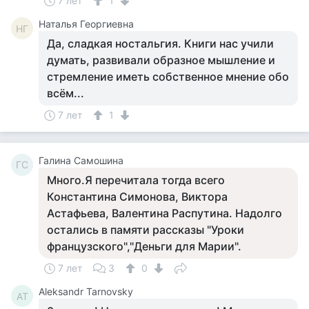
7 лет
1
Наталья Георгиевна
НГ
Да, сладкая ностальгия. Книги нас учили
думать, развивали образное мышление и
стремление иметь собственное мнение обо
всём...
7 лет
1
Галина Самошина
ГС
Много.Я перечитала тогда всего
Константина Симонова, Виктора
Астафьева, Валентина Распутина. Надолго
остались в памяти рассказы "Уроки
французского","Деньги для Марии".
7 лет
3
0
Aleksandr Tarnovsky
AT