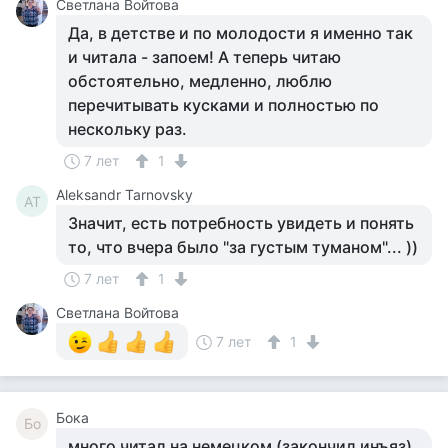
Светлана Войтова
Да, в детстве и по молодости я именно так
и читала - запоем! А теперь читаю
обстоятельно, медленно, люблю
перечитывать кусками и полностью по
нескольку раз.
7 лет
1
Aleksandr Tarnovsky
AT
Значит, есть потребность увидеть и понять
то, что вчера было "за густым туманом"... ))
7 лет
1
Светлана Войтова
7 лет
1
Бока
Бо
много читал на немецком (закончил инъяз).