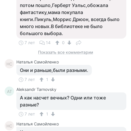
потом пошло,Герберт Уэльс,обожала
фантастику,мама покупала
книги.Пикуль,Моррис Дрюон, всегда было
много новых.В библиотеке не было
большого выбора.
7 лет
14
0
Показать все комментарии
Наталья Самойленко
НС
Они и раньше,были разными.
7 лет
1
Aleksandr Tarnovsky
AT
А как насчет вечных? Одни или тоже
разные?
7 лет
1
Наталья Самойленко
НС