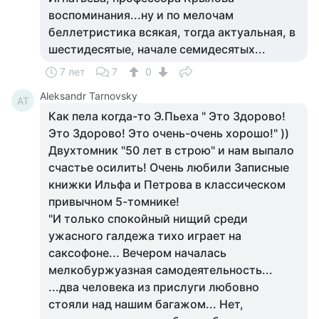
воспоминания...ну и по мелочам
беллетристика всякая, тогда актуальная, в
шестидесятые, начале семидесятых...
7 лет
7
0
Aleksandr Tarnovsky
AT
Как пела когда-то Э.Пьеха " Это Здорово!
Это Здорово! Это очень-очень хорошо!" ))
Двухтомник "50 лет в строю" и нам выпало
счастье осилить! Очень любили Записные
книжки Ильфа и Петрова в классическом
привычном 5-томнике!
"И только спокойный нищий среди
ужасного галдежа тихо играет на
саксофоне... Вечером началась
мелкобуржуазная самодеятельность...
...два человека из прислуги любовно
стояли над нашим багажом... Нет,