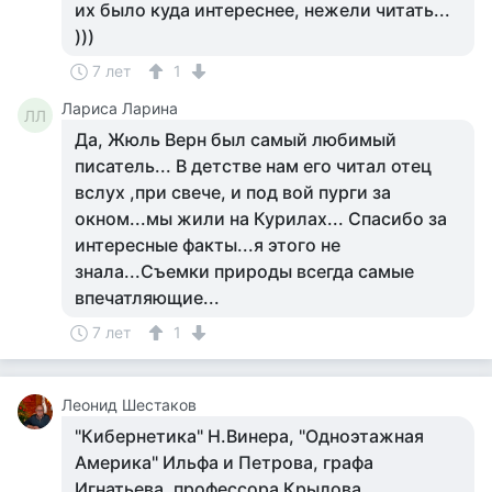
их было куда интереснее, нежели читать...
)))
7 лет
1
Лариса Ларина
ЛЛ
Да, Жюль Верн был самый любимый
писатель... В детстве нам его читал отец
вслух ,при свече, и под вой пурги за
окном...мы жили на Курилах... Спасибо за
интересные факты...я этого не
знала...Съемки природы всегда самые
впечатляющие...
7 лет
1
Леонид Шестаков
"Кибернетика" Н.Винера, "Одноэтажная
Америка" Ильфа и Петрова, графа
Игнатьева, профессора Крылова