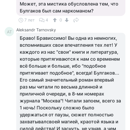
Может, эта мистика обусловлена тем, что
Булгаков был сам наркоманом?
7 лет
4
0
Aleksandr Tarnovsky
AT
Браво! Брависсимо! Вы одна из немногих,
вспомнивших свои впечатления тех лет! У
каждого из нас "свои" книги и литература,
которые притягиваются к нам со временем
всё больше и больше, ибо "подобное
притягивает подобное", всегда! Булгаков...
Его самый значительный роман впервый
раз мы читали по весьма длинной и
приличной очереди, в 8-ми номерах
журнала "Москва"! Читали запоем, всего за
1 ночь! Поскольку сложно было
удержаться от паузы, сюжет полностью
захватывалсвоей магией, краотой языка и
силой действа! И заснуть, не узнав, а чем