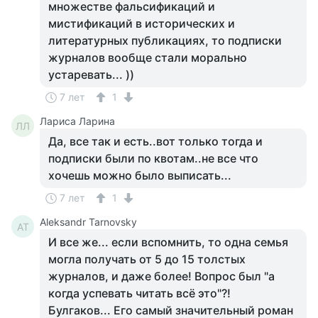
множестве фальсификаций и
мистификаций в исторических и
литературных публикациях, то подписки
журналов вообще стали морально
устаревать... ))
7 лет
1
Лариса Ларина
ЛЛ
Да, все так и есть..вот только тогда и
подписки были по квотам..не все что
хочешь можно было выписать...
7 лет
1
Aleksandr Tarnovsky
AT
И все же... если вспомнить, то одна семья
могла получать от 5 до 15 толстых
журналов, и даже более! Вопрос был "а
когда успевать читать всё это"?!
Булгаков... Его самый значительный роман