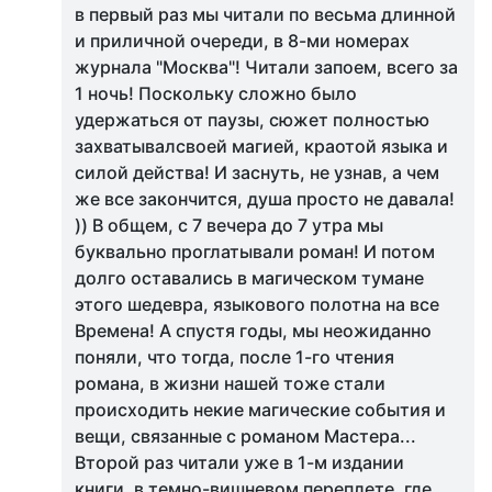
в первый раз мы читали по весьма длинной
и приличной очереди, в 8-ми номерах
журнала "Москва"! Читали запоем, всего за
1 ночь! Поскольку сложно было
удержаться от паузы, сюжет полностью
захватывалсвоей магией, краотой языка и
силой действа! И заснуть, не узнав, а чем
же все закончится, душа просто не давала!
)) В общем, с 7 вечера до 7 утра мы
буквально проглатывали роман! И потом
долго оставались в магическом тумане
этого шедевра, языкового полотна на все
Времена! А спустя годы, мы неожиданно
поняли, что тогда, после 1-го чтения
романа, в жизни нашей тоже стали
происходить некие магические события и
вещи, связанные с романом Мастера...
Второй раз читали уже в 1-м издании
книги, в темно-вишневом переплете, где