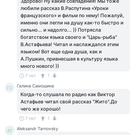
Здорово! Ну какие совпадения! Мы тоже
любили рассказ В.Распутина «Уроки
французского» и фильм по нему! Пожалуй,
именно они легли на душу как-то быстро и
сильно... и надолго... )) Потрясла
богатством языка своего и "Царь-рыба"
В.Астафьева! Читал и наслаждался этим
языком! Вот еще одна душа, как и
А.Пушкин, привнесшая в культуру языка
много нового! ))
7 лет
1
Галина Самошина
ГС
Когда-то слушала по радио как Виктор
Астафьев читал свой рассказ "Жито".До
чего же хорошо!
7 лет
1
Aleksandr Tarnovsky
AT