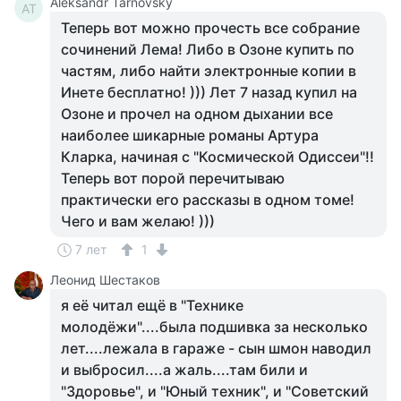
Aleksandr Tarnovsky
AT
Теперь вот можно прочесть все собрание
сочинений Лема! Либо в Озоне купить по
частям, либо найти электронные копии в
Инете бесплатно! ))) Лет 7 назад купил на
Озоне и прочел на одном дыхании все
наиболее шикарные романы Артура
Кларка, начиная с "Космической Одиссеи"!!
Теперь вот порой перечитываю
практически его рассказы в одном томе!
Чего и вам желаю! )))
7 лет
1
Леонид Шестаков
я её читал ещё в "Технике
молодёжи"....была подшивка за несколько
лет....лежала в гараже - сын шмон наводил
и выбросил....а жаль....там били и
"Здоровье", и "Юный техник", и "Советский