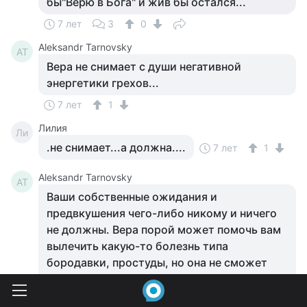
бы"Верю в Бога" и жив бы остался...
7 лет
3
0
Aleksandr Tarnovsky
AT
Вера не снимает с души негативной
энергетики грехов...
7 лет
1
Лилия
Ли
.не снимает...а должна....
7 лет
1
Aleksandr Tarnovsky
AT
Ваши собственные ожидания и
предвкушения чего-либо никому и ничего
не должны. Вера порой может помочь вам
вылечить какую-то болезнь типа
бородавки, простуды, но она не сможет
помочь вам обрести способность
левитировать, вырастить себе крылья и