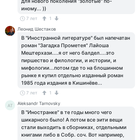
для нового поколения "золотые" по-
иному... ))
7 лет
1
Леонид Шестаков
В "Иностранной литературе" был напечатан
роман "Загадка Прометея" Лайоша
Мештерхази....я от него балдел....это
пиршество и филологии, и истории, и
мифологии...потом где то на блошинном
рынке я купил отдельно изданный роман
1985 года издания в Кишинёве...
7 лет
1
Aleksandr Tarnovsky
AT
В "Иностранке" в те годы много чего
шикарного было! А потом все эити вещи
стали выходить в сборниках, отдельными
книгами либо в Собр. соч. Вот например,