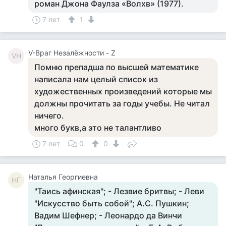
роман Джона Фаулза «Волхв» (1977).
7 лет
1
V-Враг Незалёжности - Z
VН
Помню препадша по высшей математике
написала нам целый список из
художественных произведений которые мы
должны прочитать за годы учебы. Не читал
ничего.
много букв,а это не талантливо
7 лет
0
0
Наталья Георгиевна
НГ
"Таись афинская"; - Лезвие бритвы; - Леви
"Искусство быть собой"; А.С. Пушкин;
Вадим Шефнер; - Леонардо да Винчи