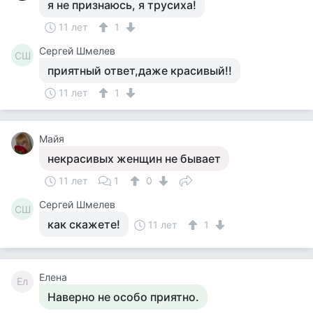
я не признаюсь, я трусиха!
11 лет
1
Сергей Шмелев
СШ
приятный ответ,даже красивый!!
11 лет
1
Майя
некрасивых женщин не бывает
11 лет
1
0
Сергей Шмелев
СШ
как скажете!
11 лет
1
Елена
Ел
Наверно не особо приятно.