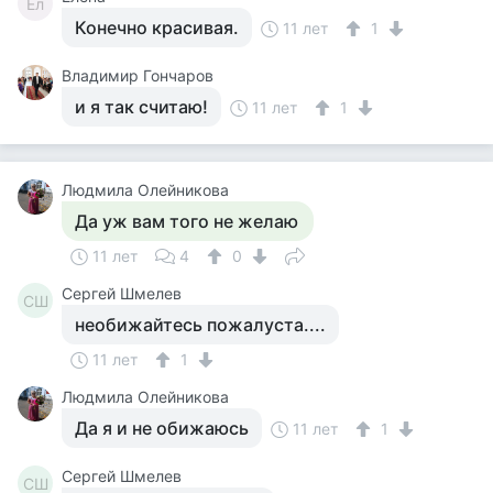
Ел
Конечно красивая.
11 лет
1
Владимир Гончаров
и я так считаю!
11 лет
1
Людмила Олейникова
Да уж вам того не желаю
11 лет
4
0
Сергей Шмелев
СШ
необижайтесь пожалуста....
11 лет
1
Людмила Олейникова
Да я и не обижаюсь
11 лет
1
Сергей Шмелев
СШ