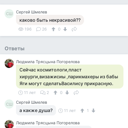
Сергей Шмелев
СШ
каково быть некрасивой??
196
26
0
Ответы
Людмила Трясцына Погорелова
Сейчас космитологи,пласт
хирурги,визажисиы ,парикмахеры из бабы
Яги могут сделатьВасилису прикрасную.
11 лет
2
0
Сергей Шмелев
СШ
а какже душа?
11 лет
1
Людмила Трясцына Погорелова