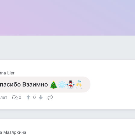
ana Lier
пасибо Взаимно
 лет
0
0
а Мазяркина