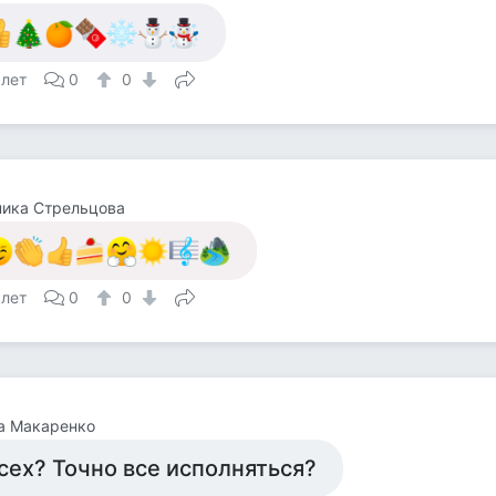
 лет
0
0
ника Стрельцова
 лет
0
0
а Макаренко
сех? Точно все исполняться?