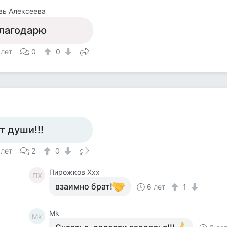
вь Алексеева
лагодарю
 лет
0
0
т души!!!
 лет
2
0
Пирожков Ххх
ПХ
взаимно брат!
6 лет
1
Mk
Mk