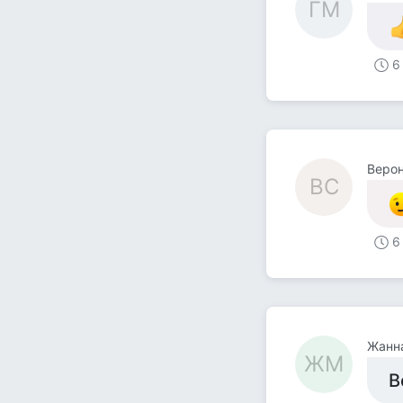
ГМ
6
Веро
ВС
6
Жанн
ЖМ
В