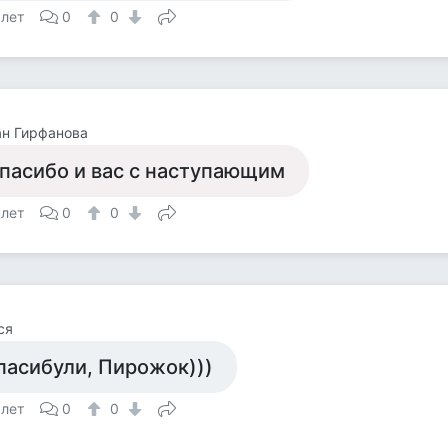
 лет
0
0
н Гирфанова
пасибо и вас с наступающим
 лет
0
0
ся
пасибули, Пирожок)))
 лет
0
0