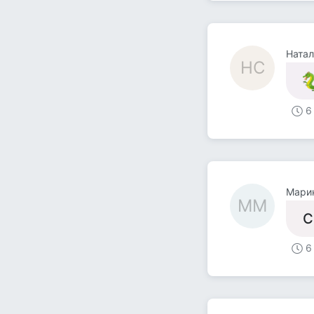
Натал
НС
6
Мари
ММ
С
6