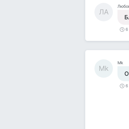
Любо
ЛА
Б
6
Mk
Mk
О
6