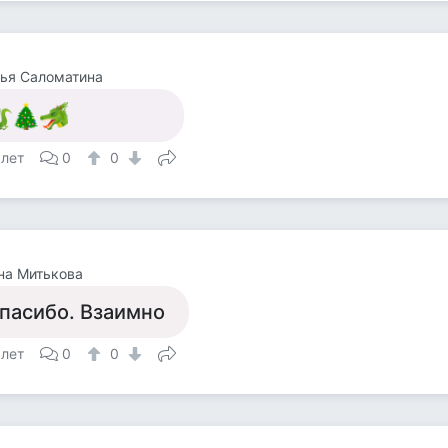
ья Саломатина
 лет
0
0
на Митькова
пасибо. Взаимно
 лет
0
0