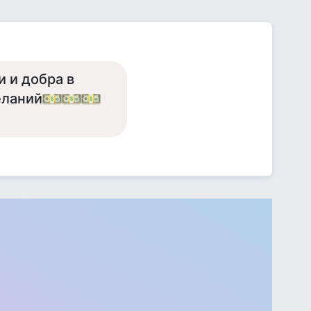
и и добра в
еланий