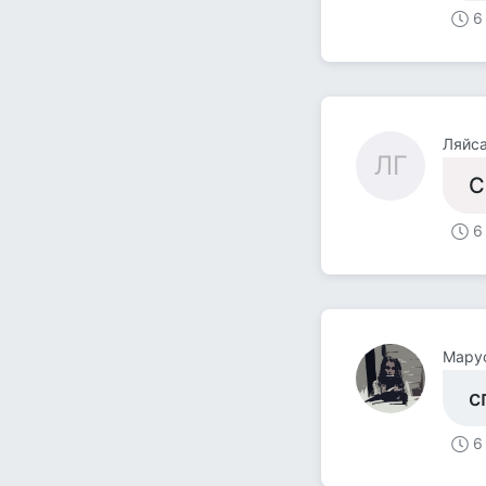
6
Ляйса
ЛГ
С
6
Мару
с
6