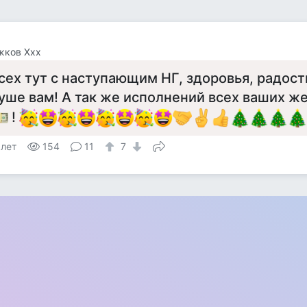
жков Ххх
сех тут с наступающим НГ, здоровья, радост
уше вам! А так же исполнений всех ваших ж
!
 лет
154
11
7