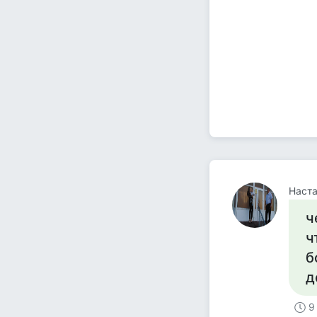
Наст
ч
ч
б
д
9