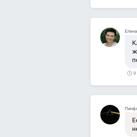
Елен
К
ж
п
9
Пинф
Е
н