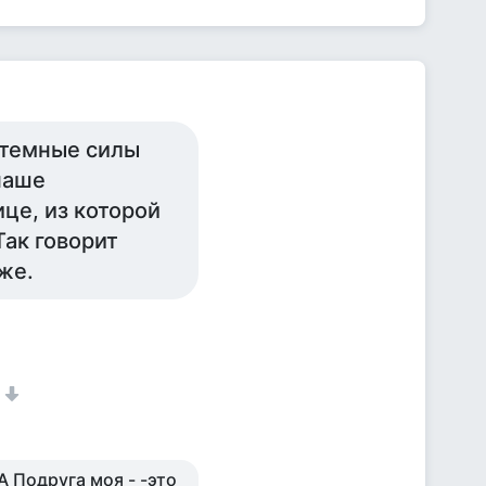
т темные силы
наше
це, из которой
Так говорит
же.
А Подруга моя - -это