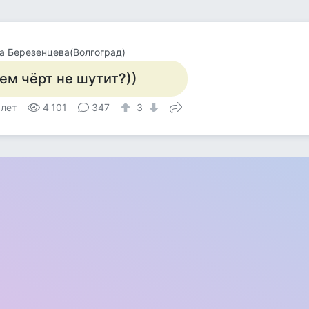
а Березенцева(Волгоград)
ем чёрт не шутит?))
 лет
4 101
347
3