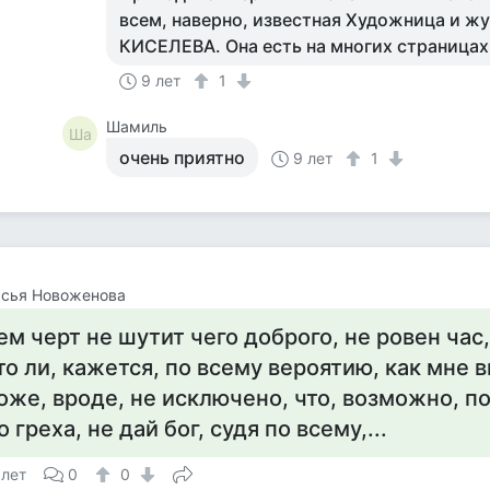
всем, наверно, известная Художница и
КИСЕЛЕВА. Она есть на многих страницах
9 лет
1
Шамиль
Ша
очень приятно
9 лет
1
асья Новоженова
ем черт не шутит чего доброго, не ровен час
то ли, кажется, по всему вероятию, как мне в
оже, вроде, не исключено, что, возможно, п
о греха, не дай бог, судя по всему,...
 лет
0
0