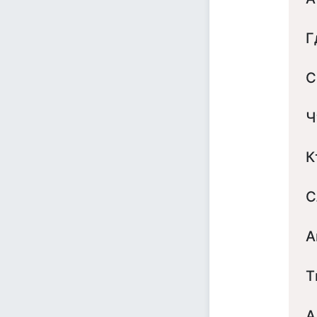
Г
С
Ч
К
С
А
Т
А