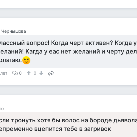
а Чернышова
лассный вопрос! Когда черт активен? Когда у
еланий! Кагда у еас нет желаний и черту дел
олагаю.
 лет
0
0
ло
сли тронуть хотя бы волос на бороде дьявола
епременно вцепится тебе в загривок