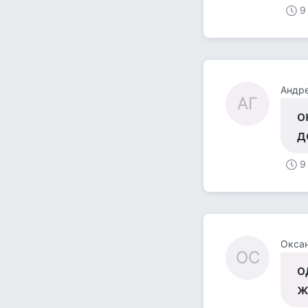
9
Андре
АГ
о
д
9
Окса
ОС
о
ж