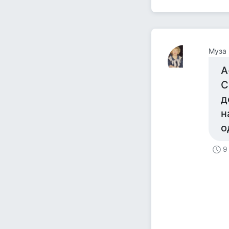
Муза
А
С
д
н
о
9