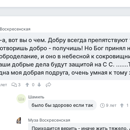
 Воскресенская
-а, вот вы о чем. Добру всегда препятствую
отворишь добро - получишь! Но Бог принял 
оброделание, и оно в небесной к сокровищни
аши добрые дела будут защитой на С С. .......
дна моя добрая подруга, очень умная к тому 
 лет
3
0
Шамиль
Ша
было бы здорово если так
9 лет
1
Муза Воскресенская
Приходится верить - иначе жить тяжело. 