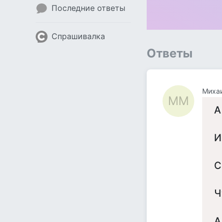
Последние ответы
Спрашивалка
Ответы
Миха
ММ
А
И
С
Ч
А