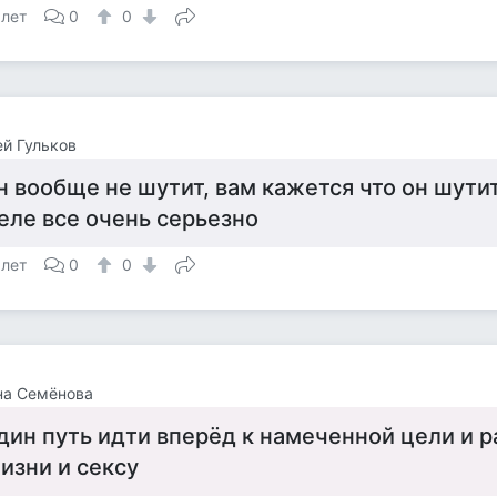
 лет
0
0
й Гульков
н вообще не шутит, вам кажется что он шутит
еле все очень серьезно
 лет
0
0
на Семёнова
дин путь идти вперёд к намеченной цели и р
изни и сексу