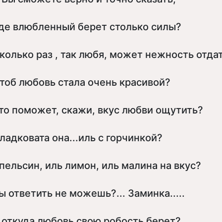
де влюбленный берет столько силы?
колько раз , так любя, может нежность отда
тоб любовь стала очень красивой?
то поможет, скажи, вкус любви ощутить?
ладковата она...иль с горчинкой?
пельсин, иль лимон, иль малина на вкус?
ы ответить не можешь?... Заминка.....
 откуда любовь свою робость берет?