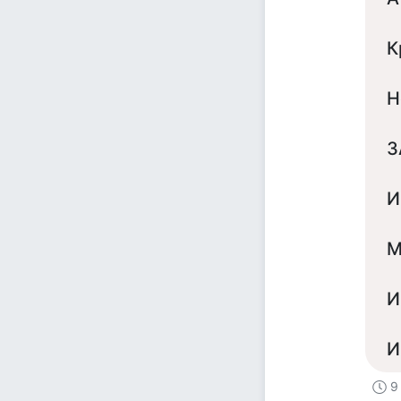
К
Н
З
И
М
И
И
9