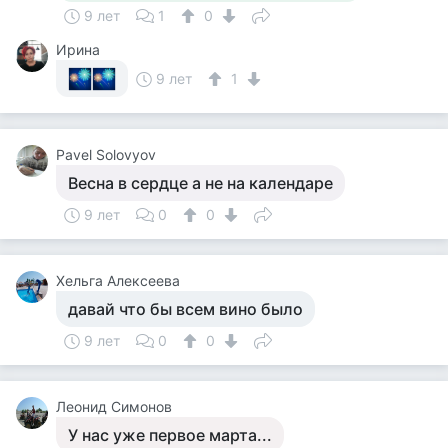
9 лет
1
0
Ирина
9 лет
1
Pavel Solovyov
Весна в сердце а не на календаре
9 лет
0
0
Хельга Алексеева
давай что бы всем вино было
9 лет
0
0
Леонид Симонов
У нас уже первое марта...