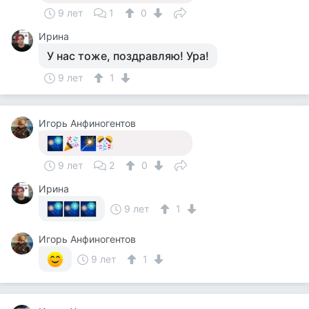
9 лет
1
0
Ирина
У нас тоже, поздравляю! Ура!
9 лет
1
Игорь Анфиногентов
9 лет
2
0
Ирина
9 лет
1
Игорь Анфиногентов
9 лет
1