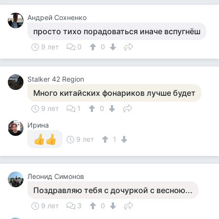
Андрей Сохненко
просто тихо порадоваться иначе вспугнёш
9 лет
0
0
Stalker 42 Region
Много китайских фонариков лучше будет
9 лет
1
0
Ирина
9 лет
1
Леонид Симонов
Поздравляю тебя с дочуркой с весною...
9 лет
3
0