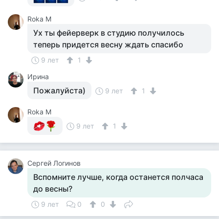
Roka M
Ух ты фейерверк в студию получилось
теперь придется весну ждать спасибо
9 лет
1
Ирина
Пожалуйста)
9 лет
1
Roka M
9 лет
1
Сергей Логинов
Вспомните лучше, когда останется полчаса
до весны?
9 лет
0
0