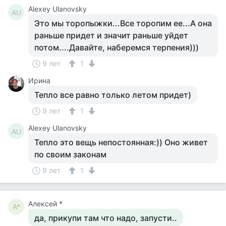
Alexey Ulanovsky
AU
Это мы торопыжки...Все торопим ее...А она
раньше придет и значит раньше уйдет
потом....Давайте, наберемся терпения)))
9 лет
1
Ирина
Тепло все равно только летом придет)
9 лет
1
Alexey Ulanovsky
AU
Тепло это вещь непостоянная:)) Оно живет
по своим законам
9 лет
1
Алексей *
А*
да, прикупи там что надо, запусти..