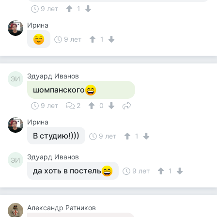
9 лет
1
Ирина
9 лет
1
Эдуард Иванов
ЭИ
шомпанского
9 лет
2
0
Ирина
В студию!)))
9 лет
1
Эдуард Иванов
ЭИ
да хоть в постель
9 лет
1
Александр Ратников