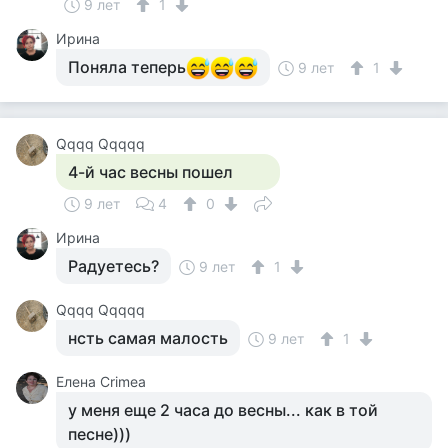
9 лет
1
Ирина
Поняла теперь
9 лет
1
Qqqq Qqqqq
4-й час весны пошел
9 лет
4
0
Ирина
Радуетесь?
9 лет
1
Qqqq Qqqqq
нсть самая малость
9 лет
1
Елена Crimea
у меня еще 2 часа до весны... как в той
песне)))