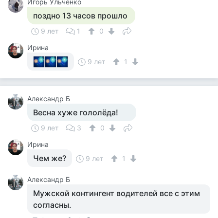
Игорь Ульченко
поздно 13 часов прошло
9 лет
1
0
Ирина
9 лет
1
Александр Б
Весна хуже гололёда!
9 лет
3
0
Ирина
Чем же?
9 лет
1
Александр Б
Мужской контингент водителей все с этим
согласны.