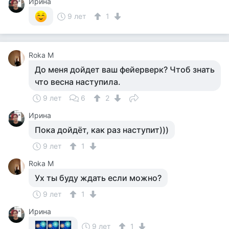
Ирина
9 лет
1
Roka M
До меня дойдет ваш фейерверк? Чтоб знать
что весна наступила.
9 лет
6
2
Ирина
Пока дойдёт, как раз наступит)))
9 лет
1
Roka M
Ух ты буду ждать если можно?
9 лет
1
Ирина
9 лет
1