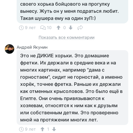
своего хорька бойцового на прогулку
вынесу. Жуть он у меня подраться любит.
Такая шушера ему на один зуП:)
9 лет
10
0
Показать все комментарии
Андрей Якунин
Это не ДИКИЕ хорьки. Это домашние
фретки. Их держали в средние века и на
многих картинах, например "дама с
горностаем", сидит не горностай, а именно
хорёк, точнее фретка. Раньше их держали
как отменных крысоловов. Это было ещё в
Египте. Они очень привязываются к
хозяевам, относятся к ним как к друзьям
или собственным детям. Это проверенно
мной на протяжении многих лет.
9 лет
1