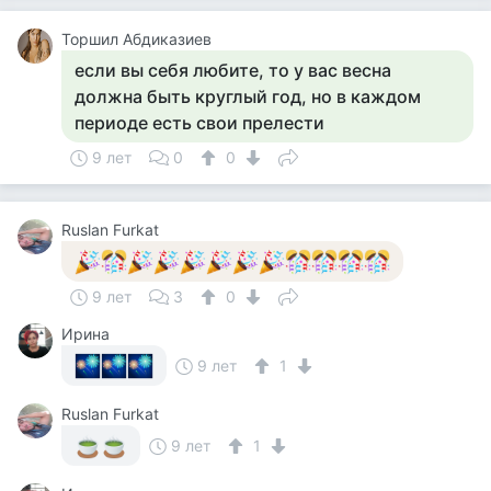
Торшил Абдиказиев
если вы себя любите, то у вас весна
должна быть круглый год, но в каждом
периоде есть свои прелести
9 лет
0
0
Ruslan Furkat
9 лет
3
0
Ирина
9 лет
1
Ruslan Furkat
9 лет
1