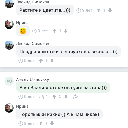
Леонид Симонов
Растите и цветите...)))
9 лет
1
Ирина
9 лет
1
Леонид Симонов
Поздравляю тебя с дочуркой с весною...)))
9 лет
1
Alexey Ulanovsky
AU
А во Владивостоке она уже настала)))
9 лет
4
0
Ирина
Торопыжки какие))) А к нам никак)
9 лет
1