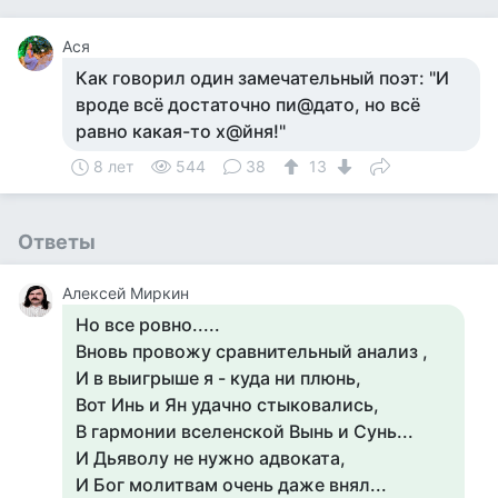
Ася
Как говорил один замечательный поэт: "И
вроде всё достаточно пи@дато, но всё
равно какая-то х@йня!"
8 лет
544
38
13
Ответы
Алексей Миркин
Но все ровно.....
Вновь провожу сравнительный анализ ,
И в выигрыше я - куда ни плюнь,
Вот Инь и Ян удачно стыковались,
В гармонии вселенской Вынь и Сунь...
И Дьяволу не нужно адвоката,
И Бог молитвам очень даже внял...