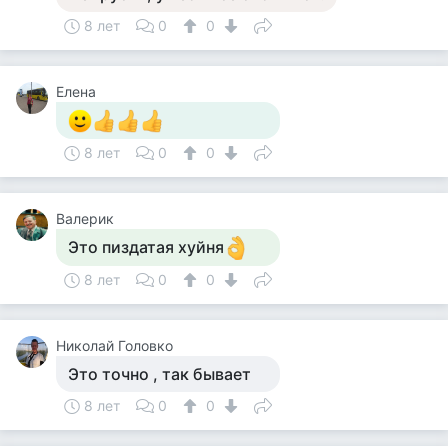
8 лет
0
0
Елена
8 лет
0
0
Валерик
Это пиздатая хуйня
8 лет
0
0
Hиколай Головко
Это точно , так бывает
8 лет
0
0