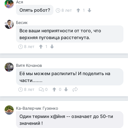
Ася
Опять робот?
8 лет
1
Бесик
Все ваши неприятности от того, что
верхняя пуговица расстегнута.
8 лет
1
Витя Кочанов
Её мы можем распилить! И поделить на
части.......
8 лет
0
0
Ка-Валерчик Гузенко
Один термин х@йня -- означает до 50-ти
значений !