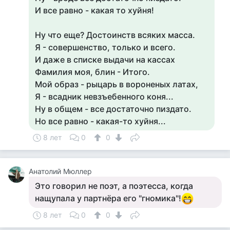
И все равно - какая то хуйня!
Ну что еще? Достоинств всяких масса.
Я - совершенство, только и всего.
И даже в списке выдачи на кассах
Фамилия моя, блин - Итого.
Мой образ - рыцарь в вороненых латах,
Я - всадник невзъебенного коня...
Ну в общем - все достаточно пиздато.
Но все равно - какая-то хуйня...
8 лет
0
0
Анатолий Мюллер
Это говорил не поэт, а поэтесса, когда
нащупала у партнёра его "гномика"!
8 лет
0
0