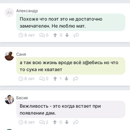
Александр
Ал
Похоже что поэт это не достаточно
замечателен. Не люблю мат.
8 лет
0
0
Саня
а так всю жизнь вроде всё з@ебись но что
то сука не хватает
8 лет
0
1
Бесик
Вежливость - это когда встает при
появлении дам.
8 лет
2
0