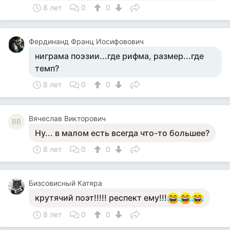
8 лет
0
0
Фердинанд Франц Иосифовович
ниграма поэзии...где рифма, размер...где
темп?
8 лет
0
0
Вячеслав Викторович
ВВ
Ну... в малом есть всегда что-то большее?
8 лет
0
0
Бизсовисный Катяра
крутячий поэт!!!!! респект ему!!!
8 лет
0
0