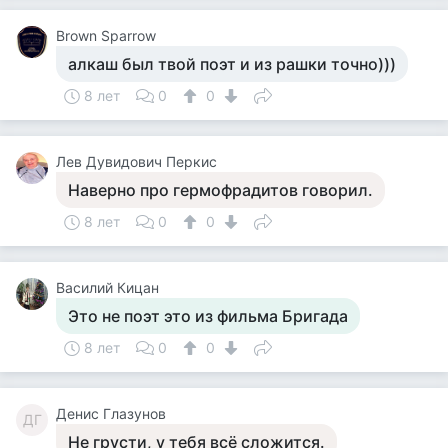
Brown Sparrow
алкаш был твой поэт и из рашки точно)))
8 лет
0
0
Лев Дувидович Перкис
Наверно про гермофрадитов говорил.
8 лет
0
0
Василий Кицан
Это не поэт это из фильма Бригада
8 лет
0
0
Денис Глазунов
ДГ
Не грусти, у тебя всё сложится.