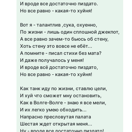
И вроде все достаточно пиздато.
Но все равно - какая-то хуйня!
Вот я - талантлив ,сука, охуенно,
По жизни - лишь один сплошной джекпот,
А все равно зачем-то бьюсь об стену,
Хоть стену это вовсе не ебёт...
А помните - писал стихи без мата?
И даже получалось у меня!
И вроде всё достаточно пиздато,
Но все равно - какая-то хуйня!
Как танк иду по жизни, ставлю цели,
И хуй что сможет мну остановить,
Как в Волге-Волге - знаю я все мели,
И их легко умею обходить...
Напрасно пресловутая палата
Шестая ждет открытая меня...
Ну - вроде все достаточно пиздато!