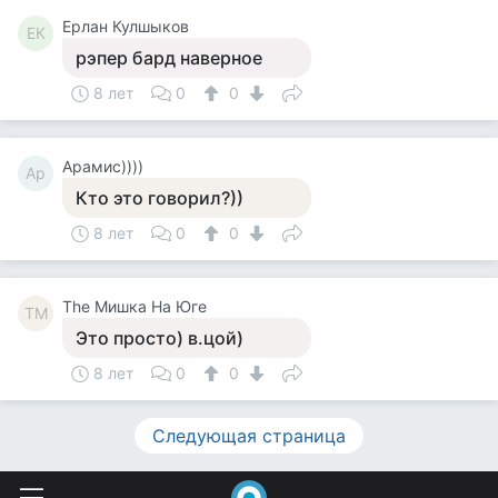
Ерлан Кулшыков
ЕК
рэпер бард наверное
8 лет
0
0
Арамис))))
Ар
Кто это говорил?))
8 лет
0
0
The Мишка На Юге
TМ
Это просто) в.цой)
8 лет
0
0
Следующая страница