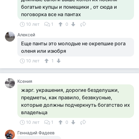
богатые купцы и помещики , от сюда и
поговорка все на пантах
10 лет
1
0
Алексей
Еще панты это молодые не окрепшие рога
оленя или изюбря
10 лет
1
Ксения
жарг. украшения, дорогие безделушки,
предметы, как правило, безвкусные,
которые должны подчеркнуть богатство их
владельца
10 лет
1
0
Геннадий Фадеев