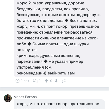
морю 2. жарг. украшения, дорогие
безделушки, предметы, как правило,
безвкусные, которые должны подчеркнуть
богатство их владельца ◆ Весь в понтах.
жарг., мн. ч. от понт гонор, претенциозное
поведение; стремление покрасоваться,
произвести сильное впечатление на кого-
либо ◆ Сними понты — одни шнурки
останутся.
крим. жарг. душевные волнения,
переживания ◆ Не указан пример
употребления (см.
рекомендации).выбирать вам
9 лет
0
0
Марат Багров
жарг., мн. ч. от понт гонор, претенциозное