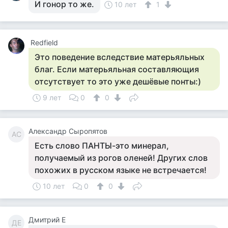
И гонор то же.
10 лет
1
­ Redfield ­
Это поведение вследствие матерьяльных
благ. Если матерьяльная составляющия
отсутствует то это уже дешёвые понты:)
9 лет
0
0
Александр Сыропятов
АС
Есть слово ПАНТЫ-это минерал,
получаемый из рогов оленей! Других слов
похожих в русском языке не встречается!
10 лет
0
0
Дмитрий Е
ДЕ