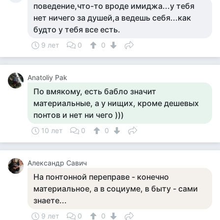
поведение,что-то вроде имиджа...у тебя
нет ничего за душей,а ведешь себя...как
будто у тебя все есть.
9 лет
0
0
Anatoliy Pak
По вмякому, есть бабло значит
материальные, а у нищих, кроме дешевых
понтов и нет ни чего )))
10 лет
0
0
Александр Савич
На понтонной переправе - конечно
материальное, а в социуме, в быту - сами
знаете...
9 лет
0
0