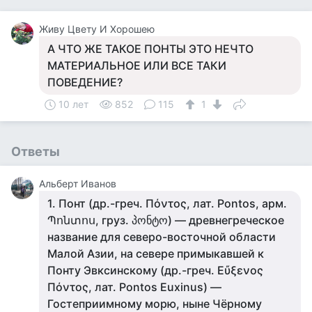
Живу Цвету И Хорошею
А ЧТО ЖЕ ТАКОЕ ПОНТЫ ЭТО НЕЧТО
МАТЕРИАЛЬНОЕ ИЛИ ВСЕ ТАКИ
ПОВЕДЕНИЕ?
10 лет
852
115
1
Ответы
Альберт Иванов
1. Понт (др.-греч. Πόντος, лат. Pontos, арм.
Պոնտոս, груз. პონტო) — древнегреческое
название для северо-восточной области
Малой Азии, на севере примыкавшей к
Понту Эвксинскому (др.-греч. Εὔξενος
Πόντος, лат. Pontos Euxinus) —
Гостеприимному морю, ныне Чёрному