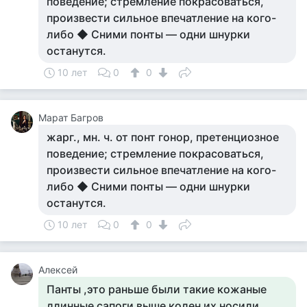
поведение; стремление покрасоваться,
произвести сильное впечатление на кого-
либо ◆ Сними понты — одни шнурки
останутся.
10 лет
0
0
Марат Багров
жарг., мн. ч. от понт гонор, претенциозное
поведение; стремление покрасоваться,
произвести сильное впечатление на кого-
либо ◆ Сними понты — одни шнурки
останутся.
10 лет
0
0
Алексей
Панты ,это раньше были такие кожаные
длинные сапоги выше колен их носили