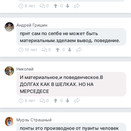
8 лет
0
0
Андрей Гришин
прнт сам по сепбе не может быть
материальным.зделаем вывод. поведение.
10 лет
0
0
Николай
И материальное,и поведенческое.В
ДОЛГАХ КАК В ШЕЛКАХ. НО НА
МЕРСЕДЕСЕ
9 лет
0
0
Мурзь Страшный
понты это производное от пуанты человек