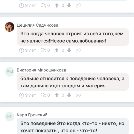
9 лет
0
0
Цецилия Садчикова
Это когда человек строит из себя того,кем
не является!Некое самолюбования!
9 лет
0
0
Виктория Мирошникова
ВМ
больше относится к поведению человека, а
там дальше идёт следом и материя
9 лет
0
0
Карл Гронский
КГ
Это поведение Это когда кто-то - никто, но
хочет показать , что он - что-то!