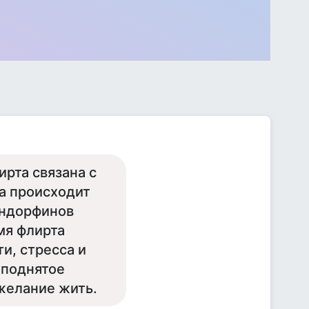
ирта связана с
ка происходит
эндорфинов
мя флирта
и, стресса и
иподнятое
 желание жить.