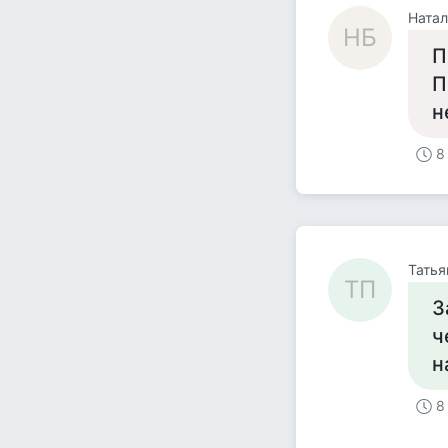
Натал
НБ
П
П
н
8
Татья
ТП
З
ч
н
8