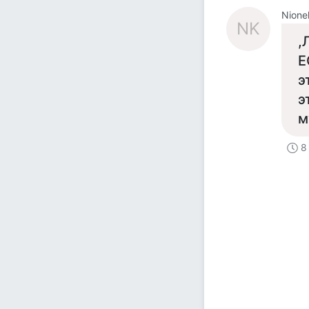
Nione
NK
,
Е
э
э
м
8