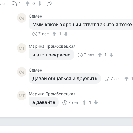
 лет
4
0
Семен
Се
Ммм какой хороший ответ так что я тоже
7 лет
1
Марина Трамбовецкая
МТ
и это прекрасно
7 лет
1
Семен
Се
Давай общаться и дружить
7 лет
Марина Трамбовецкая
МТ
а давайте
7 лет
1