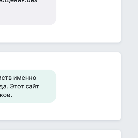
общения.Без
мств именно
да. Этот сайт
кое.