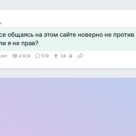
н
се общаясь на этом сайте новерно не против
ли я не прав?
 лет
4 924
519
24