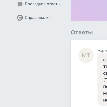
Последние ответы
Спрашивалка
Ответы
Мари
МТ
ф
т
с
(
п
м
н