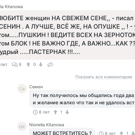
lla Kitanowa
ЛЮБИТЕ женщин НА СВЕЖЕМ СЕНЕ,, - писал
СЕНИН . А ЛУЧШЕ, ВСЁ ЖЕ, НА ОПУШКЕ ,, ! -
том.....ПУШКИН ! ВЕДИТЕ ВСЕХ НА ЗЕРНОТОК
том БЛОК ! НЕ ВАЖНО ГДЕ, А ВАЖНО...КАК ?
удрый .....ПАСТЕРНАК !!!....
 лет
9
0
Показать все комментарии
Семен
Се
Ну так получилось мы общались года два 
и желание жалко что так и не удалось вс
8 лет
1
Nionella Kitanowa
NK
МОЖЕТ ВСТРЕТИТЕСЬ ?
8 лет
1