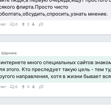
айте люди,в первую очередь,ищут простого 
сякого флирта.Просто чисто
оболтать,обсудить,спросить,узнать мнение.
 лет
0
2
а Шаркина
 интернете много специальных сайтов знако
ля этого. Кто преследует такую цель - тем ту
ругого направления, хотя в жизни бывает вся
 лет
0
0