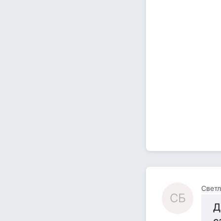
Светл
СБ
Д