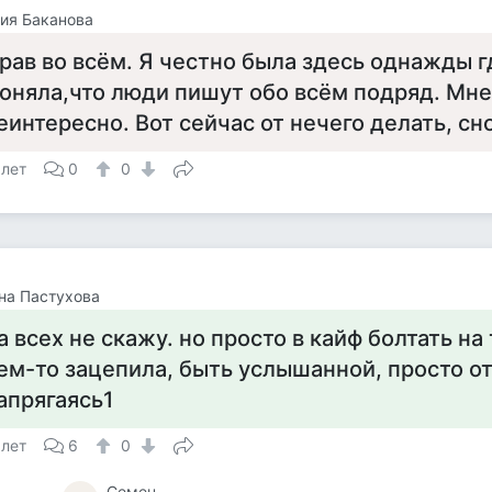
ия Баканова
рав во всём. Я честно была здесь однажды г
оняла,что люди пишут обо всём подряд. Мне
еинтересно. Вот сейчас от нечего делать, сн
 лет
0
0
на Пастухова
а всех не скажу. но просто в кайф болтать на
ем-то зацепила, быть услышанной, просто о
апрягаясь1
 лет
6
0
Семен