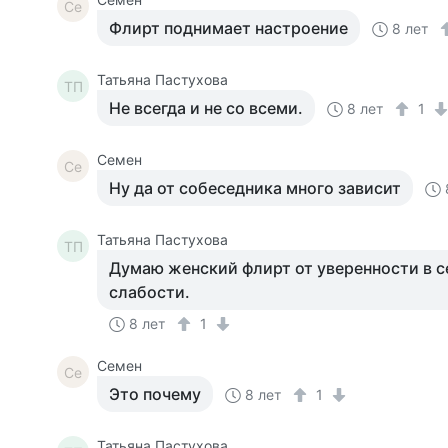
Се
Флирт поднимает настроение
8 лет
Татьяна Пастухова
ТП
Не всегда и не со всеми.
8 лет
1
Семен
Се
Ну да от собеседника много зависит
Татьяна Пастухова
ТП
Думаю женский флирт от уверенности в с
слабости.
8 лет
1
Семен
Се
Это почему
8 лет
1
Татьяна Пастухова