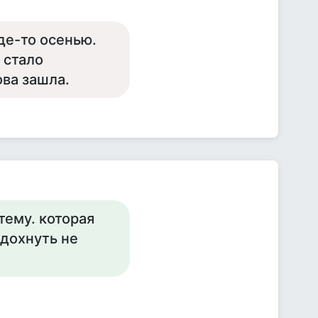
де-то осенью.
 стало
ова зашла.
 тему. которая
тдохнуть не