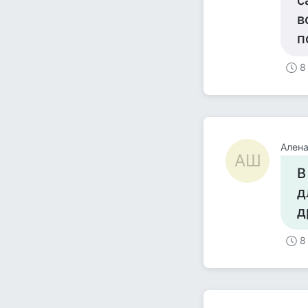
с
в
п
8
Ален
АШ
В
д
д
8