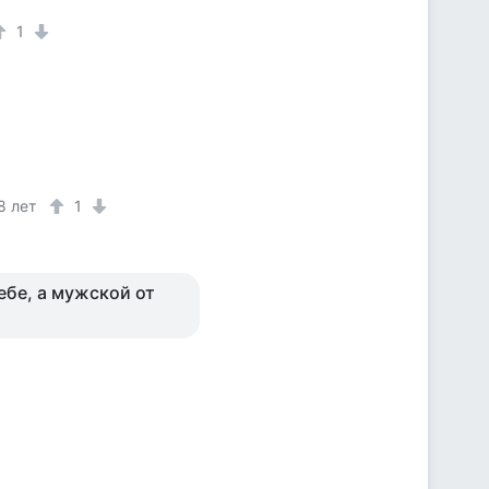
1
8 лет
1
ебе, а мужской от