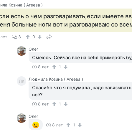
ла Козина ( Агеева )
сли есть о чем разговаривать,если имеете в
еня больные ноги вот и разговариваю со все
 лет
3
0
Олег
Смеюсь. Сейчас все на себя примерять бу
8 лет
1
Людмила Козина ( Агеева )
ЛК
Спасибо,что я подумала ,надо завязывать,
всё?
8 лет
1
Олег
8 лет
1