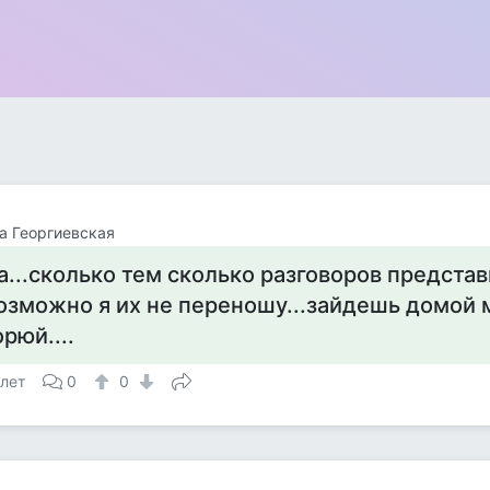
а Георгиевская
а...сколько тем сколько разговоров представ
озможно я их не переношу...зайдешь домой 
орюй....
 лет
0
0