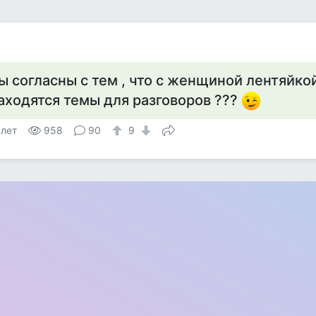
ы согласны с тем , что с женщиной лентяйко
аходятся темы для разговоров ???
 лет
958
90
9