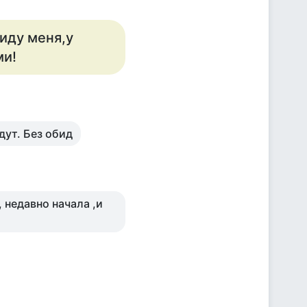
виду меня,у
ми!
дут. Без обид
 недавно начала ,и