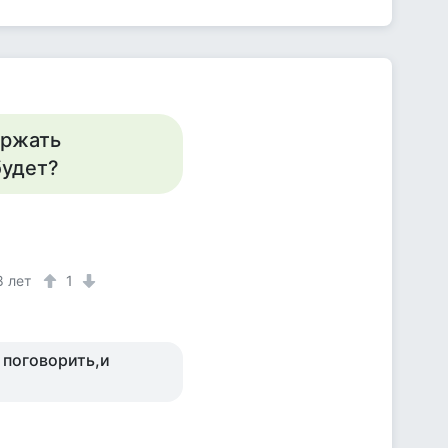
ержать
будет?
8 лет
1
 поговорить,и