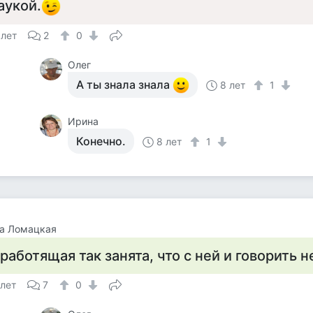
аукой.
 лет
2
0
Олег
А ты знала знала
8 лет
1
Ирина
Конечно.
8 лет
1
на Ломацкая
 работящая так занята, что с ней и говорить 
 лет
7
0