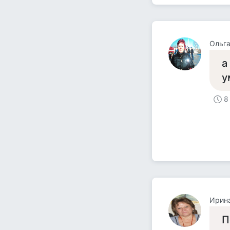
Ольга
а
у
8
Ирин
П