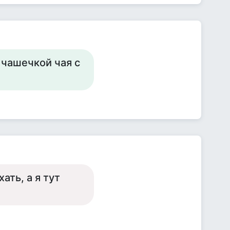
 чашечкой чая с
ать, а я тут