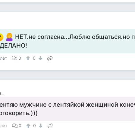
НЕТ.не согласна...Люблю общаться.но 
ДЕЛАНО!
 лет
0
0
 .
ентяю мужчине с лентяйкой женщиной конеч
оговорить.)))
 лет
0
0