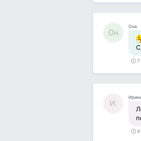
Она
Он
С
7
Ирина
И.
Л
п
8