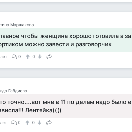
нтина Маршакова
лавное чтобы женщина хорошо готовила а за
ортиком можно завести и разговорчик
 лет
0
0
жда Габдиева
то точно....вот мне в 11 по делам надо было ех
ависла!!! Лентяйка((((
 лет
0
0