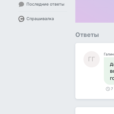
Последние ответы
Спрашивалка
Ответы
Галин
ГГ
д
в
г
7