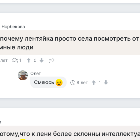
 Норбекова
 почему лентяйка просто села посмотреть от
мные люди
 лет
1
0
Олег
Смеюсь
8 лет
1
а
отому,что к лени более склонны интеллекту