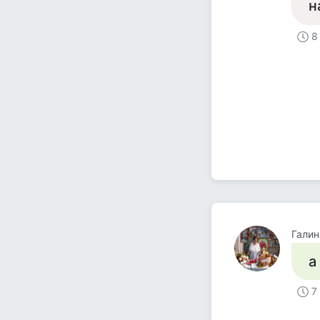
н
8
Гали
а
7