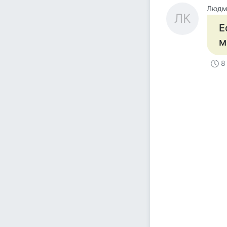
Людми
ЛК
Е
м
8