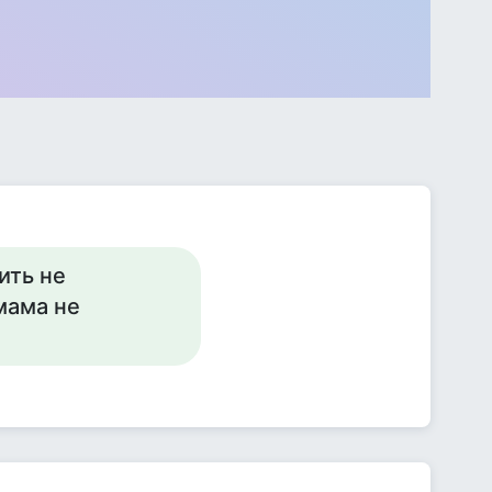
ить не
мама не