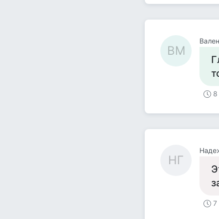
Вале
ВМ
Г
т
8
Наде
НГ
Э
з
7