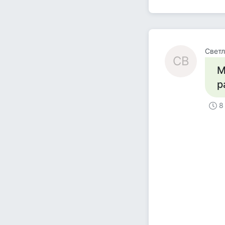
Светл
СВ
М
р
8