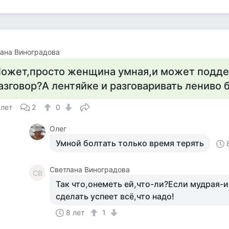
ана Виноградова
ожет,просто женщина умная,и может подд
азговор?А лентяйке и разговаривать лениво 
 лет
2
0
Олег
Умной болтать только время терять
Светлана Виноградова
СВ
Так что,онеметь ей,что-ли?Если мудрая-и
сделать успеет всё,что надо!
8 лет
1