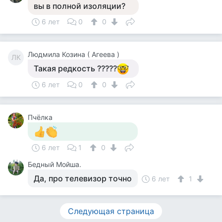
вы в полной изоляции?
6 лет
0
0
Людмила Козина ( Агеева )
ЛК
Такая редкость ?????
6 лет
0
0
Пчёлка
6 лет
1
0
Бедный Мойша.
Да, про телевизор точно
6 лет
1
Следующая страница