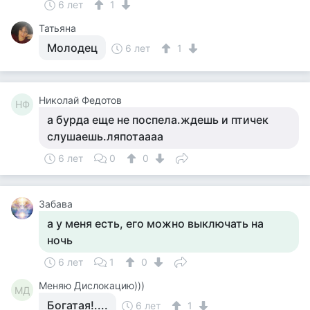
6 лет
1
Татьяна
Молодец
6 лет
1
Николай Федотов
НФ
а бурда еще не поспела.ждешь и птичек
слушаешь.ляпотаааа
6 лет
0
0
Забава
а у меня есть, его можно выключать на
ночь
6 лет
1
0
Меняю Дислокацию)))
МД
Богатая!....
6 лет
1