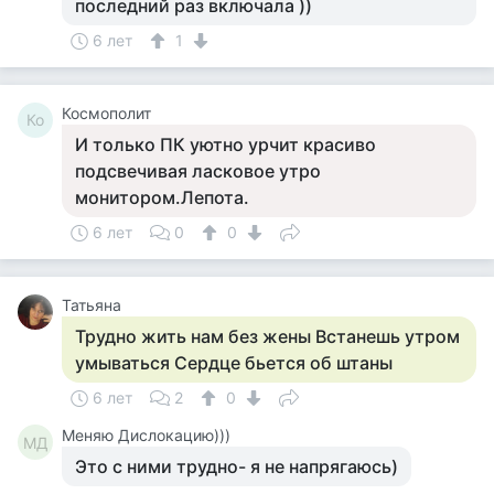
последний раз включала ))
6 лет
1
Космополит
Ко
И только ПК уютно урчит красиво
подсвечивая ласковое утро
монитором.Лепота.
6 лет
0
0
Татьяна
Трудно жить нам без жены Встанешь утром
умываться Сердце бьется об штаны
6 лет
2
0
Меняю Дислокацию)))
МД
Это с ними трудно- я не напрягаюсь)