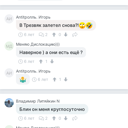
Antitролль. Игорь
AИ
В Трезвяк залетел снова?!
6 лет
2
0
Меняю Дислокацию)))
МД
Наверное ) а они есть ещё ?
6 лет
1
Antitролль. Игорь
AИ
6 лет
1
Владимир Литяйкин N
Блин он меня круглосуточно
6 лет
2
0
Меняю Дислокацию)))