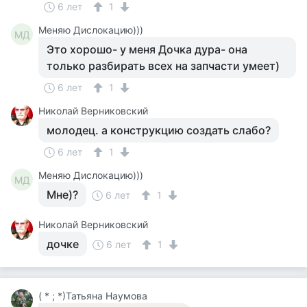
6 лет
1
Меняю Дислокацию)))
МД
Это хорошо- у меня Дочка дура- она
только разбирать всех на запчасти умеет)
6 лет
1
Николай Верниковский
молодец. а конструкцию создать слабо?
6 лет
1
Меняю Дислокацию)))
МД
Мне)?
6 лет
1
Николай Верниковский
дочке
6 лет
1
( * ; *)Татьяна Наумова