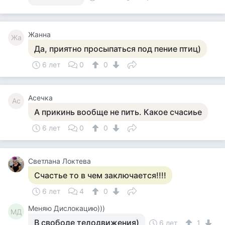
Жанна
Жа
Да, приятно просыпаться под пение птиц)
6 лет
0
0
Асечка
Ас
А прикинь вообще не пить. Какое счасиье
6 лет
0
0
Светлана Локтева
Счастье то в чем заключается!!!!
6 лет
4
0
Меняю Дислокацию)))
МД
В свободе телодвижения)
6 лет
1