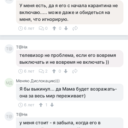
У меня есть, да я его с начала карантина не
включаю..... може даже и обидеться на
меня, что игнорирую.
6 лет
0
0
Т@Ня
Т@
телевизор не проблема, если его вовремя
выключать и не вовремя не включать ))
6 лет
2
0
Меняю Дислокацию)))
МД
Я бы выкинул... да Мама будет возражать-
она за весь мир переживает)
6 лет
1
Т@Ня
Т@
у меня стоит - я забыла, когда его в