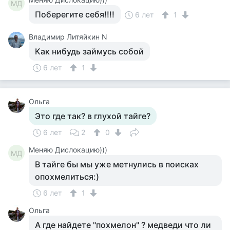
МД
Поберегите себя!!!!
6 лет
1
Владимир Литяйкин N
Как нибудь займусь собой
6 лет
1
Ольга
Это где так? в глухой тайге?
6 лет
2
0
Меняю Дислокацию)))
МД
В тайге бы мы уже метнулись в поисках
опохмелиться:)
6 лет
1
Ольга
А где найдете "похмелон" ? медведи что ли