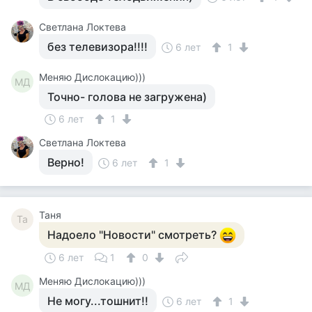
Светлана Локтева
без телевизора!!!!
6 лет
1
Меняю Дислокацию)))
МД
Точно- голова не загружена)
6 лет
1
Светлана Локтева
Верно!
6 лет
1
Таня
Та
Надоело "Новости" смотреть?
6 лет
1
0
Меняю Дислокацию)))
МД
Не могу...тошнит!!
6 лет
1