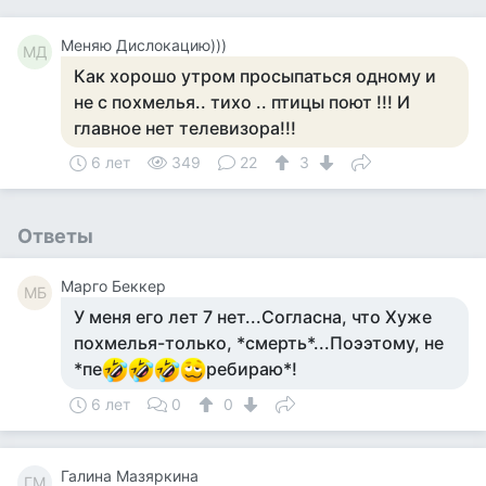
Меняю Дислокацию)))
МД
Как хорошо утром просыпаться одному и
не с похмелья.. тихо .. птицы поют !!! И
главное нет телевизора!!!
6 лет
349
22
3
Ответы
Mарго Беккер
MБ
У меня его лет 7 нет...Согласна, что Хуже
похмелья-только, *смерть*...Поээтому, не
*пе
ребираю*!
6 лет
0
0
Галина Мазяркина
ГМ