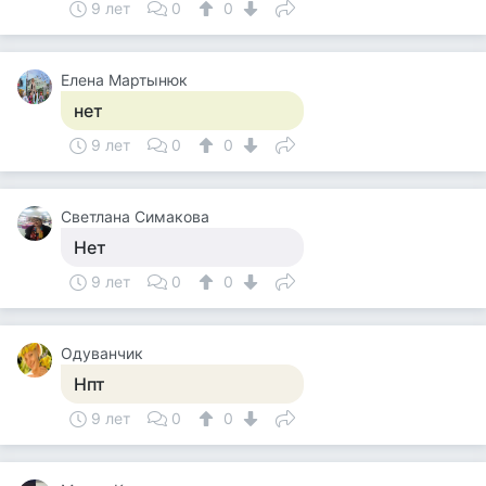
9 лет
0
0
Елена Мартынюк
нет
9 лет
0
0
Светлана Симакова
Нет
9 лет
0
0
Одуванчик
Нпт
9 лет
0
0