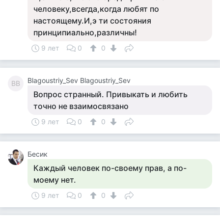
человеку,всегда,когда любят по
настоящему.И,э ти состояния
принципиально,различны!
9 лет
0
0
Blagoustriy_Sev Blagoustriy_Sev
BB
Вопрос странный. Привыкать и любить
точно не взаимосвязано
9 лет
0
0
Бесик
Каждый человек по-своему прав, а по-
моему нет.
9 лет
0
0