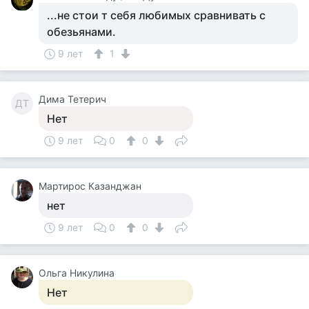
...не стои т себя любимых сравнивать с
обезьянами.
9 лет
1
Дима Тетерич
ДТ
Нет
9 лет
0
0
Мартирос Казанджан
нет
9 лет
0
0
Ольга Никулина
Нет