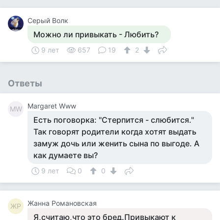
Серый Волк
Можно ли привыкать - Любить?
9 лет
657
19
2
Ответы
Margaret Www
MW
Есть поговорка: "Стерпится - слюбится."
Так говорят родители когда хотят выдать
замуж дочь или женить сына по выгоде. А
как думаете вы?
9 лет
0
0
Жанна Романовская
ЖР
Я,считаю,что это бред.Привыкают к