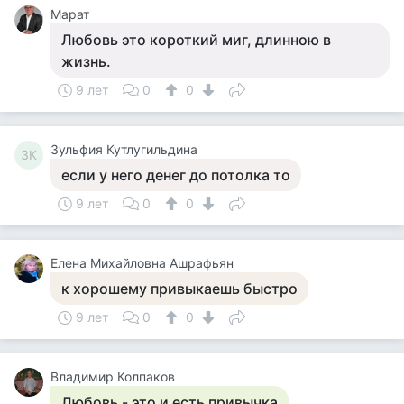
Марат
Любовь это короткий миг, длинною в
жизнь.
9 лет
0
0
Зульфия Кутлугильдина
ЗК
если у него денег до потолка то
9 лет
0
0
Елена Михайловна Ашрафьян
к хорошему привыкаешь быстро
9 лет
0
0
Владимир Колпаков
Любовь - это и есть привычка