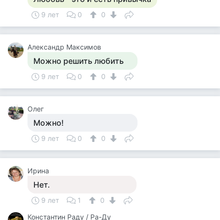
9 лет
0
0
Александр Максимов
Можно решить любить
9 лет
0
0
Олег
Можно!
9 лет
0
0
Ирина
Нет.
9 лет
1
0
Константин Раду / Ра-Ду