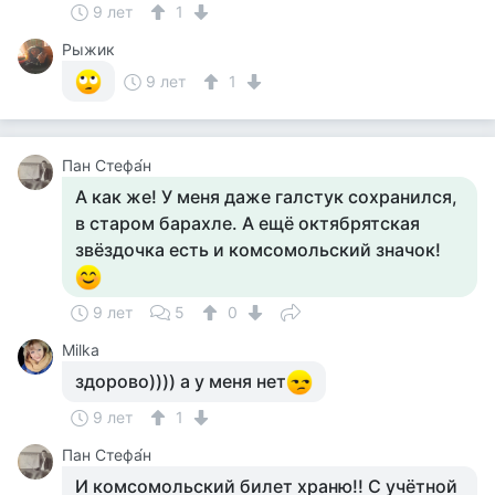
9 лет
1
Рыжик
9 лет
1
Пан Стефа́н
А как же! У меня даже галстук сохранился,
в старом барахле. А ещё октябрятская
звёздочка есть и комсомольский значок!
9 лет
5
0
Milka
здорово)))) а у меня нет
9 лет
1
Пан Стефа́н
И комсомольский билет храню!! С учётной