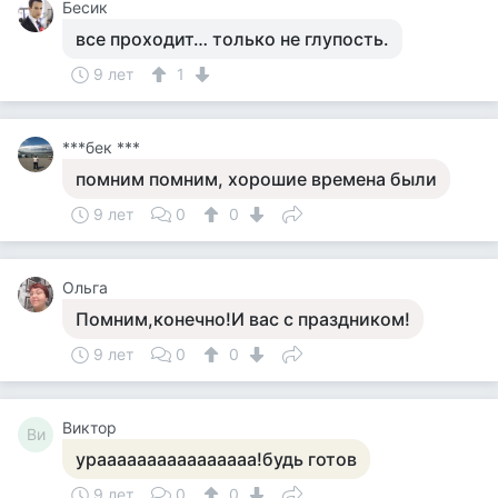
Бесик
все проходит… только не глупость.
9 лет
1
***бек ***
помним помним, хорошие времена были
9 лет
0
0
Ольга
Помним,конечно!И вас с праздником!
9 лет
0
0
Виктор
Ви
ураааааааааааааааа!будь готов
9 лет
0
0