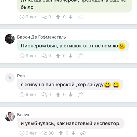
было
9 лет
0
0
Барон Де Гофмансталь
Пионером был, а стишок этот не помню
9 лет
0
0
Ren.
Re
я живу на пионерской ,хер забуду
9 лет
0
0
Бесик
и улыбнулась, как налоговый инспектор.
9 лет
30
0