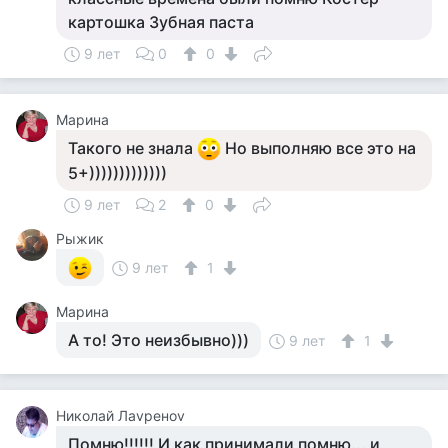
картошка Зубная паста
9 лет
0
0
Марина
Такого не знала
Но выполняю все это на
5+)))))))))))))
9 лет
2
0
Рыжик
9 лет
1
Марина
А то! Это неизбывно)))
9 лет
1
Николай Лаvреноv
Помню!!!!!! И как принимали помню... и