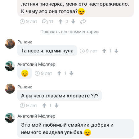
летняя пионерка, меня это настораживало.
К чему это она готова?
9 лет
11
0
Показать все комментарии
Рыжик
Та неее я подмигнула
9 лет
1
Анатолий Мюллер
9 лет
1
Рыжик
А вы чего глазами хлопаете ???
9 лет
1
Анатолий Мюллер
Это мой любимый смайлик-добрая и
немного ехидная улыбка.