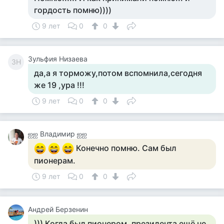
гордость помню))))
9 лет
0
0
Зульфия Низаева
ЗН
да,а я торможу,потом вспомнила,сегодня
же 19 ,ура !!!
9 лет
0
0
ஐஐ Владимир ஐஐ
Конечно помню. Сам был
пионерам.
9 лет
0
0
Андрей Берзенин
))) Когда был пионером, президента ещё не