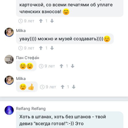
карточкой, со всеми печатями об уплате
членских взносов!
9 лет
1
Milka
увау)))) можно и музей создавать))))
9 лет
1
Пан Стефа́н
9 лет
1
Milka
9 лет
1
Relfang Relfang
Хоть в штанах, хоть без штанов - твой
девиз "всегда готов!":-)) Это