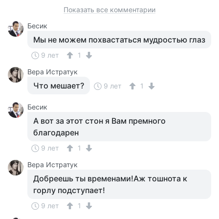
Показать все комментарии
Бесик
Мы не можем похвастаться мудростью глаз
9 лет
1
Вера Истратук
Что мешает?
9 лет
1
Бесик
А вот за этот стон я Вам премного
благодарен
9 лет
1
Вера Истратук
Добреешь ты временами!Аж тошнота к
горлу подступает!
9 лет
1