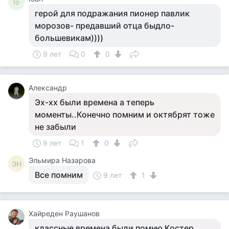
Io
герой для подражания пионер павлик
морозов- предавший отца быдло-
большевикам))))
9 лет
0
0
Александр
Эх-хх были времена а теперь
моменты..Конечно помним и октябрят тоже
не забыли
9 лет
1
0
Эльмира Назарова
ЭН
Все помним
9 лет
1
Хайреден Раушанов
классные времена были помню Костер