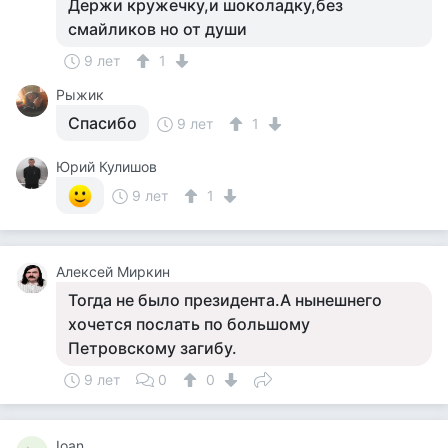
Держи кружечку,и шоколадку,без
смайликов но от души
9 лет
1
Рыжик
Спасибо
9 лет
1
Юрий Кулишов
9 лет
1
Алексей Миркин
Тогда не было президента.А нынешнего
хочется послать по большому
Петровскому загибу.
9 лет
0
0
Ioan