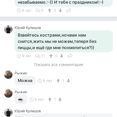
незабываемо.:-)) И тебя с праздником!:-)
9 лет
0
0
Юрий Кулишов
Взвейтесь кострами,ночами нам
снится,жить мы не можем,теперя без
пиццы,и ещё где мне похмелиться?))
9 лет
11
0
Показать все комментарии
Рыжик
Можна
9 лет
1
Рыжик
9 лет
1
Юрий Кулишов