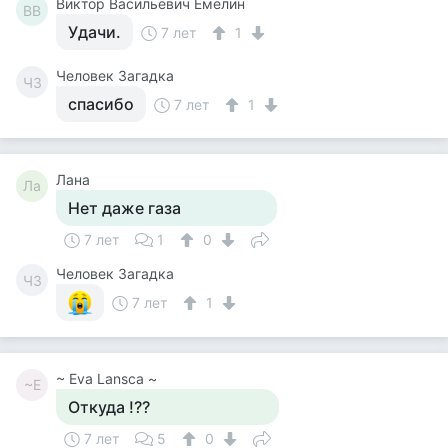
Виктор Васильевич Емелин
ВВ
Удачи.
7 лет
1
Человек Загадка
ЧЗ
спасибо
7 лет
1
Лана
Ла
Нет даже газа
7 лет
1
0
Человек Загадка
ЧЗ
7 лет
1
~ Eva Lansca ~
~E
Откуда !??
7 лет
5
0