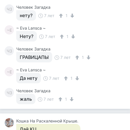
Человек Загадка
ЧЗ
нету?
7 лет
1
~ Eva Lansca ~
~E
Нету?
7 лет
1
Человек Загадка
ЧЗ
ГРАВИЦАПЫ
7 лет
1
~ Eva Lansca ~
~E
Да нету
7 лет
1
Человек Загадка
ЧЗ
жаль
7 лет
1
Кошка На Раскаленной Крыше.
Дай КЦ.