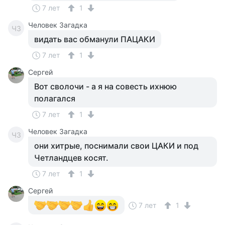
7 лет
1
Человек Загадка
ЧЗ
видать вас обманули ПАЦАКИ
7 лет
1
Сергей
Вот сволочи - а я на совесть ихнюю
полагался
7 лет
1
Человек Загадка
ЧЗ
они хитрые, поснимали свои ЦАКИ и под
Четландцев косят.
7 лет
1
Сергей
7 лет
1