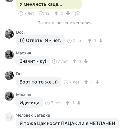
У меня есть каце...
7 лет
12
0
Показать все комментарии
Doc.
))) Ответь. Я - нет.
7 лет
1
Масяня
Значит - ку!
7 лет
1
Doc.
Воот то то же..))
7 лет
1
Масяня
Иди-иди
7 лет
1
Человек Загадка
ЧЗ
Я тоже Цак носят ПАЦАКИ а я ЧЕТЛАНЕН