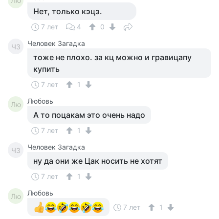
Лю
Нет, только кэцэ.
7 лет
4
0
Человек Загадка
ЧЗ
тоже не плохо. за кц можно и гравицапу
купить
7 лет
1
Любовь
Лю
А то поцакам это очень надо
7 лет
1
Человек Загадка
ЧЗ
ну да они же Цак носить не хотят
7 лет
1
Любовь
Лю
7 лет
1