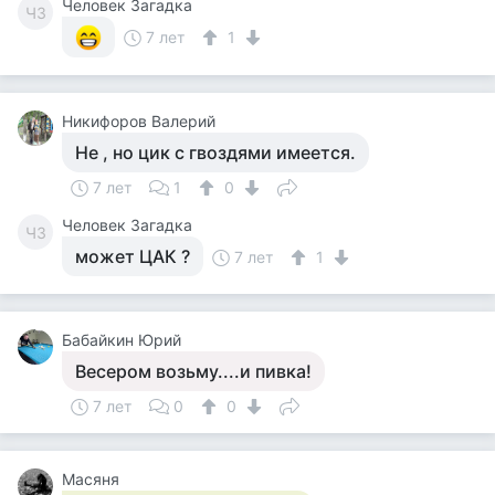
Человек Загадка
ЧЗ
7 лет
1
Никифоров Валерий
Не , но цик с гвоздями имеется.
7 лет
1
0
Человек Загадка
ЧЗ
может ЦАК ?
7 лет
1
Бабайкин Юрий
Весером возьму....и пивка!
7 лет
0
0
Масяня