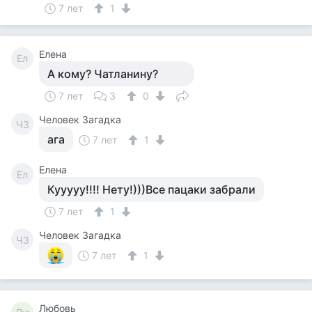
7 лет
1
Елена
Ел
А кому? Чатланину?
7 лет
3
0
Человек Загадка
ЧЗ
ага
7 лет
1
Елена
Ел
Кууууу!!!! Нету!)))Все пацаки забрали
7 лет
1
Человек Загадка
ЧЗ
7 лет
1
Любовь