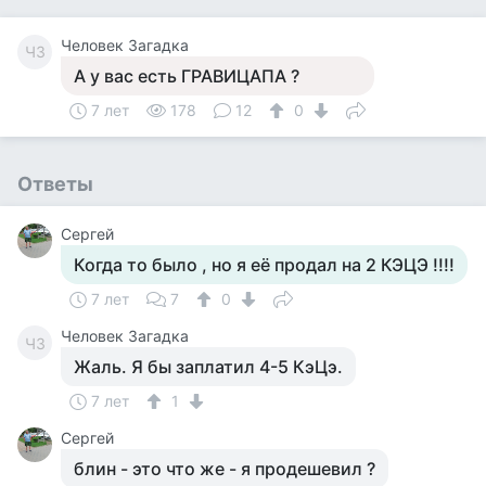
Человек Загадка
ЧЗ
А у вас есть ГРАВИЦАПА ?
7 лет
178
12
0
Ответы
Сергей
Когда то было , но я её продал на 2 КЭЦЭ !!!!
7 лет
7
0
Человек Загадка
ЧЗ
Жаль. Я бы заплатил 4-5 КэЦэ.
7 лет
1
Сергей
блин - это что же - я продешевил ?